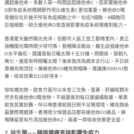
講起維他命，多數人第一時間諗起維他命C，但其實維他命
D對免疫系統嘅調節作用比維生素C更加重要。維他命D嘅
受體存在於幾乎所有免疫細胞之中，包括T細胞、B細胞同
巨噬細胞，缺乏維他命D會直接影響免疫系統嘅應對能力。
香港夏天雖然陽光充沛，但都市人返工放工都喺室內，真正
接觸陽光嘅時間少得可憐。我嗰陣去驗血，醫生話我維他命
D水平偏低，建議我每日曬太陽十五分鐘。問題係，我朝九
晚七，邊度有時間曬太陽？後來我改為週末去行山，平日就
靠補充劑頂住。揀維他命D3補充劑嗰陣，建議揀5000 IU劑
量，吸收效果比D2好得多。
除咗補充劑，飲食方面可以多食三文魚、蛋黃、肝臟呢類天
然含有維他命D嘅食物。不過要達到每日建議攝取量，單靠
飲食其實好難，所以喺香港呢個日照不足嘅環境，補充劑係
最實際嘅選擇。香港唔少保健品店都有維他命D3產品，揀
嗰陣留意有冇添加維他命K2，兩者一齊吸收效果更全面。
2. 益生菌——腸道健康直接影響免疫力