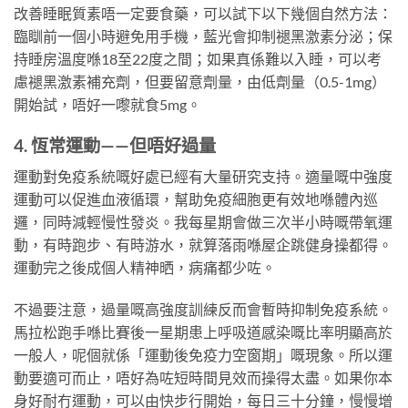
改善睡眠質素唔一定要食藥，可以試下以下幾個自然方法：
臨瞓前一個小時避免用手機，藍光會抑制褪黑激素分泌；保
持睡房溫度喺18至22度之間；如果真係難以入睡，可以考
慮褪黑激素補充劑，但要留意劑量，由低劑量（0.5-1mg）
開始試，唔好一嚟就食5mg。
4. 恆常運動——但唔好過量
運動對免疫系統嘅好處已經有大量研究支持。適量嘅中強度
運動可以促進血液循環，幫助免疫細胞更有效地喺體內巡
邏，同時減輕慢性發炎。我每星期會做三次半小時嘅帶氧運
動，有時跑步、有時游水，就算落雨喺屋企跳健身操都得。
運動完之後成個人精神晒，病痛都少咗。
不過要注意，過量嘅高強度訓練反而會暫時抑制免疫系統。
馬拉松跑手喺比賽後一星期患上呼吸道感染嘅比率明顯高於
一般人，呢個就係「運動後免疫力空窗期」嘅現象。所以運
動要適可而止，唔好為咗短時間見效而操得太盡。如果你本
身好耐冇運動，可以由快步行開始，每日三十分鐘，慢慢增