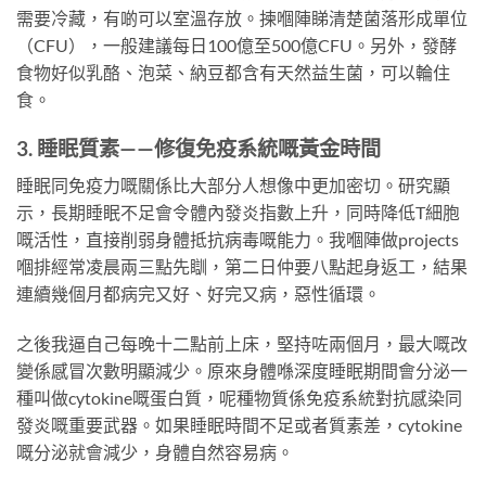
需要冷藏，有啲可以室溫存放。揀嗰陣睇清楚菌落形成單位
（CFU），一般建議每日100億至500億CFU。另外，發酵
食物好似乳酪、泡菜、納豆都含有天然益生菌，可以輪住
食。
3. 睡眠質素——修復免疫系統嘅黃金時間
睡眠同免疫力嘅關係比大部分人想像中更加密切。研究顯
示，長期睡眠不足會令體內發炎指數上升，同時降低T細胞
嘅活性，直接削弱身體抵抗病毒嘅能力。我嗰陣做projects
嗰排經常凌晨兩三點先瞓，第二日仲要八點起身返工，結果
連續幾個月都病完又好、好完又病，惡性循環。
之後我逼自己每晚十二點前上床，堅持咗兩個月，最大嘅改
變係感冒次數明顯減少。原來身體喺深度睡眠期間會分泌一
種叫做cytokine嘅蛋白質，呢種物質係免疫系統對抗感染同
發炎嘅重要武器。如果睡眠時間不足或者質素差，cytokine
嘅分泌就會減少，身體自然容易病。