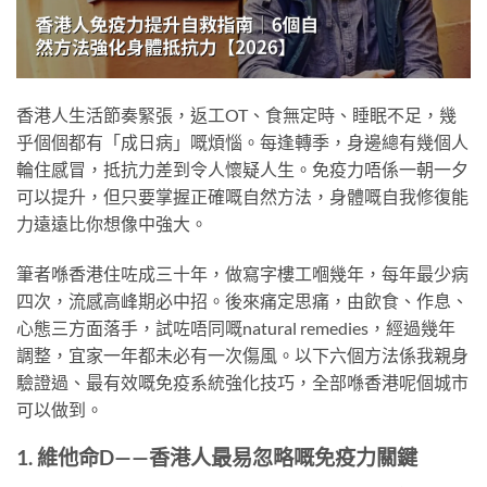
香港人生活節奏緊張，返工OT、食無定時、睡眠不足，幾
乎個個都有「成日病」嘅煩惱。每逢轉季，身邊總有幾個人
輪住感冒，抵抗力差到令人懷疑人生。免疫力唔係一朝一夕
可以提升，但只要掌握正確嘅自然方法，身體嘅自我修復能
力遠遠比你想像中強大。
筆者喺香港住咗成三十年，做寫字樓工嗰幾年，每年最少病
四次，流感高峰期必中招。後來痛定思痛，由飲食、作息、
心態三方面落手，試咗唔同嘅natural remedies，經過幾年
調整，宜家一年都未必有一次傷風。以下六個方法係我親身
驗證過、最有效嘅免疫系統強化技巧，全部喺香港呢個城市
可以做到。
1. 維他命D——香港人最易忽略嘅免疫力關鍵