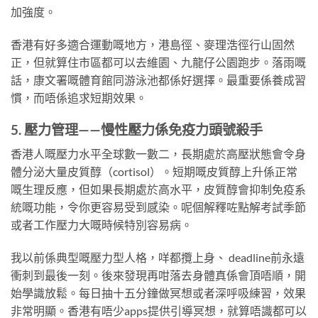
加強度。
香港有好多適合運動嘅地方，港島徑、麥理浩徑行山固然
正，但就算住市區都可以去維園、九龍仔公園跑步。落雨嘅
話，康文署嘅體育館同游泳池都係好選擇。最重要係養成習
慣，而唔係追求短期效果。
5. 壓力管理——慢性壓力係免疫力頭號殺手
香港人嘅壓力水平全球數一數二，長期處於高壓狀態會令身
體分泌大量皮質醇（cortisol）。短期嘅皮質醇上升係正常
嘅生理反應，但如果長期處於高水平，皮質醇會抑制免疫系
統嘅功能，令你更容易受到感染。呢個解釋咗點解考試季節
或者工作壓力大嘅時候特別容易病。
我以前係典型嘅壓力型人格，咩都攬上身、 deadline前永遠
衝刺到最後一刻。後來發現再咁落去身體真係會頂唔順，開
始學識放鬆。每日抽十五分鐘做冥想或者深呼吸練習，效果
非常明顯。香港有唔少apps提供引導冥想，就算唔識都可以