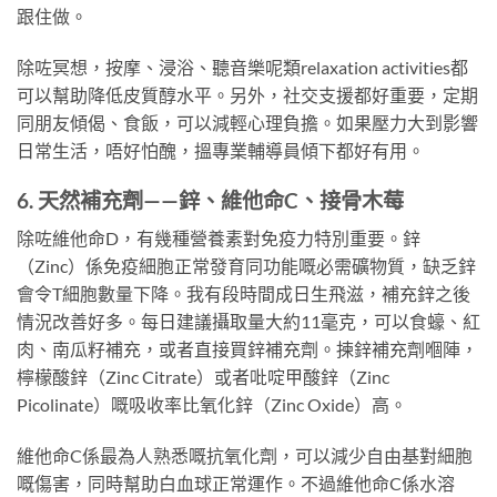
跟住做。
除咗冥想，按摩、浸浴、聽音樂呢類relaxation activities都
可以幫助降低皮質醇水平。另外，社交支援都好重要，定期
同朋友傾偈、食飯，可以減輕心理負擔。如果壓力大到影響
日常生活，唔好怕醜，搵專業輔導員傾下都好有用。
6. 天然補充劑——鋅、維他命C、接骨木莓
除咗維他命D，有幾種營養素對免疫力特別重要。鋅
（Zinc）係免疫細胞正常發育同功能嘅必需礦物質，缺乏鋅
會令T細胞數量下降。我有段時間成日生飛滋，補充鋅之後
情況改善好多。每日建議攝取量大約11毫克，可以食蠔、紅
肉、南瓜籽補充，或者直接買鋅補充劑。揀鋅補充劑嗰陣，
檸檬酸鋅（Zinc Citrate）或者吡啶甲酸鋅（Zinc
Picolinate）嘅吸收率比氧化鋅（Zinc Oxide）高。
維他命C係最為人熟悉嘅抗氧化劑，可以減少自由基對細胞
嘅傷害，同時幫助白血球正常運作。不過維他命C係水溶