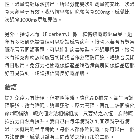
性，過量會經尿液排出，所以分開幾次細劑量補充比一次過
食大劑量更有效。我習慣早餐同晚餐各食500mg，感覺比一
次過食1000mg更加見效。
另外，接骨木莓（Elderberry）係一種傳統嘅歐洲草藥，近
年有多項研究證實佢可以縮短感冒病程。接骨木莓含有豐富
嘅花青素同類黃酮，可以抑制病毒複製。不過要留意，接骨
木莓補充劑應該喺感冒初期或者作為預防用途，唔適合長期
每日服用。免疫力相關嘅保健產品喺香港藥房同保健品店都
好容易買到，建議揀信譽良好嘅品牌。
結語
提升免疫力冇捷徑，但亦唔複雜。維他命D補充、益生菌調
理腸道、改善睡眠、適量運動、壓力管理，再加上鋅同維他
命C嘅輔助，呢六個方法相輔相成，只要持之以恆，身體嘅
抵抗力自然會提升。我自己由每年病幾次到宜家幾乎冇病
過，大概用咗半年時間。每個人都係唔同嘅，你可以由一個
方法開始，感覺身體有正向改變之後再加第二個。