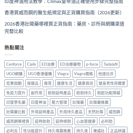
印度神油用法教學：Climax皇帝油正確使用步驟完整指南
香港買威而鋼的醫生紙規定與正貨購買指南（2026更新）
2026香港壯陽藥哪裡買正貨指南：藥房、診所與網購渠道
完整比較
熱點關注
Cenforce
Cialis
ED治療
ED治療藥物
p-force
Tadalafil
UGO網購
UGO香港優購
Viagra
Viagra價格
他達拉非
低睪固酮
保健品
偉哥
健康生活
健康資訊
健身男性荷爾蒙
免疫力提升
副作用
助勃延時產品
助勃持久
勃起功能障礙
印度學名藥
印度神油
壓力管理
壯陽藥
壯陽藥推薦
壯陽藥比較
外用延時產品
外用持久產品
天然壯陽
威而鋼
威而鋼哪裡買
延時助勃
延時噴劑
心血管健康
必利勁
必利吉
性功能提升
持久噴霧推薦
持久液
樂威壯
正品辨識