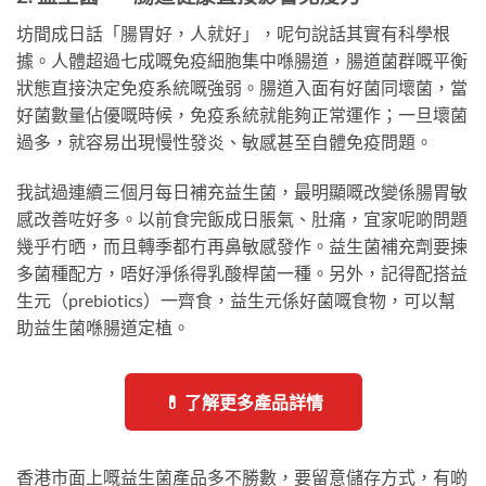
坊間成日話「腸胃好，人就好」，呢句說話其實有科學根
據。人體超過七成嘅免疫細胞集中喺腸道，腸道菌群嘅平衡
狀態直接決定免疫系統嘅強弱。腸道入面有好菌同壞菌，當
好菌數量佔優嘅時候，免疫系統就能夠正常運作；一旦壞菌
過多，就容易出現慢性發炎、敏感甚至自體免疫問題。
我試過連續三個月每日補充益生菌，最明顯嘅改變係腸胃敏
感改善咗好多。以前食完飯成日脹氣、肚痛，宜家呢啲問題
幾乎冇晒，而且轉季都冇再鼻敏感發作。益生菌補充劑要揀
多菌種配方，唔好淨係得乳酸桿菌一種。另外，記得配搭益
生元（prebiotics）一齊食，益生元係好菌嘅食物，可以幫
助益生菌喺腸道定植。
💊 了解更多產品詳情
香港市面上嘅益生菌產品多不勝數，要留意儲存方式，有啲