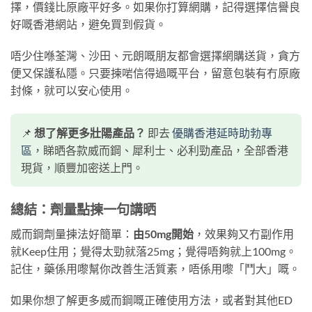
擇，價錢比原廠平好多。如果你打算網購，記得選擇信譽良
好嘅香港網站，避免買到假貨。
唔少住喺荃灣、沙田、元朗嘅朋友都會選擇網購送貨，貪方
便又保護私隱。只要揀啱信得過嘅平台，留意包裝有冇原廠
封條，就可以安心使用。
📌
想了解更多壯陽產品？
即去
優購香港延時助勃專
區
，睇晒各款威而鋼、犀利士、必利勁產品，全部香港
現貨，順豐加密送上門。
總結：劑量點揀一句講晒
威而鋼劑量揀法好簡單：
由50mg開始
，效果夠又冇副作用
就Keep住用；覺得太勁就落25mg；覺得唔夠就上100mg。
記住，藥係用嚟幫你改善生活質素，唔係用嚟「鬥大」嘅。
如果你想了解更多威而鋼嘅正確使用方法，或者對其他ED