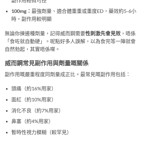
副作用輕微可控
100mg：
最強劑量、適合體重重或重度ED，藥效約5-6小
時，副作用較明顯
無論你揀邊種劑量，記得威而鋼需要
性刺激先會見效
，唔係
「食咗就自動硬」。呢點好多人誤解，以為食完等一陣就會
自然勃起，其實唔係㗎。
威而鋼常見副作用與劑量嘅關係
副作用嘅嚴重程度同劑量成正比。最常見嘅副作用包括：
頭痛（約16%用家）
面紅（約10%用家）
消化不良（約7%用家）
鼻塞（約4%用家）
暫時性視力模糊（較罕見）