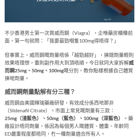
不少香港男士第一次買威而鋼（Viagra），企喺藥房櫃檯前
面，第一句就問：「我要最勁嗰隻100mg得唔得？」
但事實上，威而鋼嘅劑量唔係「越勁越好」，揀錯劑量輕則
效果唔理想，重則副作用大到頂唔順。今日就同大家拆解
威
而鋼25mg、50mg、100mg
嘅分別，教你點樣根據自己體質
揀啱劑量。
威而鋼劑量點解有分三種？
威而鋼由美國輝瑞藥廠研發，有效成分係西地那非
（Sildenafil Citrate）。市面上常見嘅劑量有三款：
25mg（淺藍色）、50mg（藍色）、100mg（深藍色）
。藥
廠設計唔同劑量，係因為每個男人嘅體質、體重、年齡同
ED嚴重程度都唔同，冇一種劑量適合所有人。