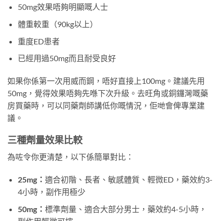
50mg效果唔夠明顯嘅人士
體重較重（90kg以上）
重度ED患者
已經用過50mg而且耐受良好
如果你係第一次用威而鋼，唔好直接上100mg。建議先用
50mg，覺得效果唔夠先喺下次升級。去旺角或銅鑼灣嘅藥
房買藥時，可以同藥劑師講低你嘅情況，佢哋會俾專業建
議。
三種劑量效果比較
為咗令你更清楚，以下係簡單對比：
25mg：
適合初階、長者、敏感體質、輕微ED，藥效約3-
4小時，副作用極少
50mg：
標準劑量、適合大部分男士，藥效約4-5小時，