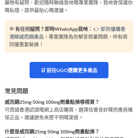
藥物有疑問，歡迎隨時聯絡我哋嘅專業團隊，我哋會保護你
嘅私隱，提供最貼心嘅建議。
💬
有任何疑問？即時WhatsApp我哋：
👉 即到優購香
港睇威而鋼產品
，專業團隊為你解答劑量問題，仲有唔
同優惠套裝揀！
🛒 前往UGO選購更多產品
常見問題
威而鋼25mg 50mg 100mg劑量點揀哪裡買？
可透過香港認證嘅網上商店購買，選擇信譽良好嘅供應商確
保正品。建議避免來歷不明嘅渠道。
什麼是威而鋼25mg 50mg 100mg劑量點揀？