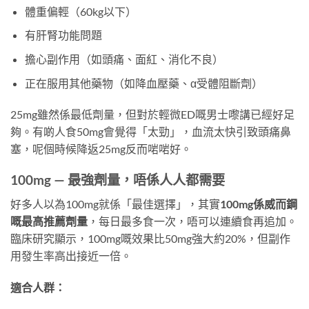
體重偏輕（60kg以下）
有肝腎功能問題
擔心副作用（如頭痛、面紅、消化不良）
正在服用其他藥物（如降血壓藥、α受體阻斷劑）
25mg雖然係最低劑量，但對於輕微ED嘅男士嚟講已經好足
夠。有啲人食50mg會覺得「太勁」，血流太快引致頭痛鼻
塞，呢個時候降返25mg反而啱啱好。
100mg — 最強劑量，唔係人人都需要
好多人以為100mg就係「最佳選擇」，其實
100mg係威而鋼
嘅最高推薦劑量
，每日最多食一次，唔可以連續食再追加。
臨床研究顯示，100mg嘅效果比50mg強大約20%，但副作
用發生率高出接近一倍。
適合人群：