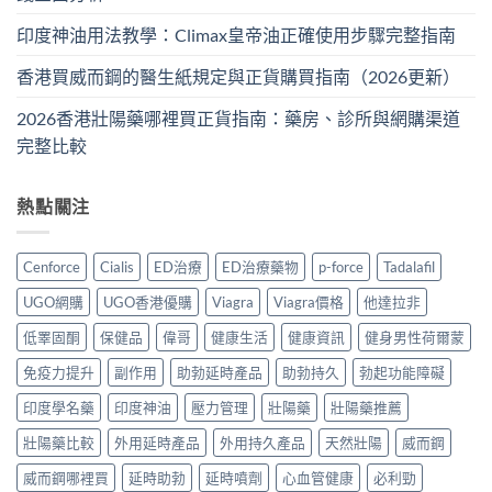
印度神油用法教學：Climax皇帝油正確使用步驟完整指南
香港買威而鋼的醫生紙規定與正貨購買指南（2026更新）
2026香港壯陽藥哪裡買正貨指南：藥房、診所與網購渠道
完整比較
熱點關注
Cenforce
Cialis
ED治療
ED治療藥物
p-force
Tadalafil
UGO網購
UGO香港優購
Viagra
Viagra價格
他達拉非
低睪固酮
保健品
偉哥
健康生活
健康資訊
健身男性荷爾蒙
免疫力提升
副作用
助勃延時產品
助勃持久
勃起功能障礙
印度學名藥
印度神油
壓力管理
壯陽藥
壯陽藥推薦
壯陽藥比較
外用延時產品
外用持久產品
天然壯陽
威而鋼
威而鋼哪裡買
延時助勃
延時噴劑
心血管健康
必利勁