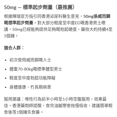
50mg — 標準起步劑量（最推薦）
根據輝瑞官方指引同香港泌尿科醫生意見，
50mg係威而鋼
嘅標準起步劑量
。對大部分輕度至中度ED嘅香港男士嚟
講，50mg已經能夠提供足夠嘅勃起硬度，藥效大約持續4至
5個鐘。
適合人群：
初次使用威而鋼嘅人士
體重70-80kg嘅標準體型男士
輕度至中度勃起功能障礙
身體健康、冇長期病患
服用建議：喺性行為前半小時至1小時空腹服用，效果最
佳。香港藥劑師提醒，食完油膩嘢會拖慢吸收，建議簡單輕
食後等1個鐘先食藥。