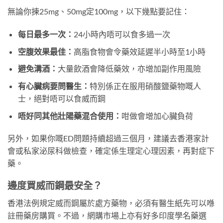
無論你揀25mg、50mg定100mg，以下幾點要記住：
每日最多一次：
24小時內唔可以食多過一次
空腹效果最佳：
高脂食物會令藥效延遲半小時至1小時
避免溝酒：
大量飲酒會降低藥效，亦增加副作用風險
有心臟病要問醫生：
特別係正在服用硝酸鹽藥物嘅人
士，絕對唔可以食威而鋼
唔好同其他壯陽藥混合使用：
咁做會增加心臟負荷
另外，如果你嘅ED問題持續超過三個月，建議去香港家計
會或私家泌尿科做檢查，確定係生理定心理因素，再對症下
藥。
邊度買威而鋼最安全？
香港法例規定威而鋼屬於處方藥物，必須有醫生紙先可以喺
註冊藥房購買。不過，網購市場上亦有好多印度學名藥選