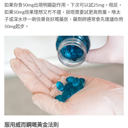
如果你食50mg出現明顯副作用，下次可以試25mg。相反，
如果50mg效果理想又冇不適，就唔需要試更高劑量。喺太
子或深水埗一啲信譽良好嘅藥房，藥劑師通常會先建議你用
50mg起步。
服用威而鋼嘅黃金法則