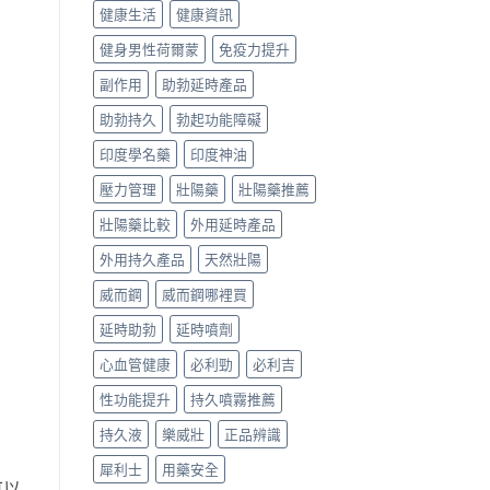
健康生活
健康資訊
健身男性荷爾蒙
免疫力提升
副作用
助勃延時產品
助勃持久
勃起功能障礙
印度學名藥
印度神油
壓力管理
壯陽藥
壯陽藥推薦
壯陽藥比較
外用延時產品
外用持久產品
天然壯陽
威而鋼
威而鋼哪裡買
延時助勃
延時噴劑
心血管健康
必利勁
必利吉
性功能提升
持久噴霧推薦
持久液
樂威壯
正品辨識
犀利士
用藥安全
可以