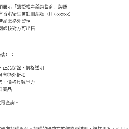
房均須展示「獲授權毒藥銷售商」牌照
有香港衛生署註冊編號（HK-xxxxx）
的產品需格外警惕
藥劑師核對方可出售
先後）：
6號，正品保證，價格透明
會員有額外折扣
藥房，價格具競爭力
進口藥品
致電查詢。
亦轉向網購平台。網購的優勢在於價格更透明、選擇更多，而且