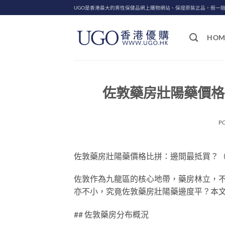
Skip
UGO是香港最大的男性保健品網上購物網站、保證原裝正品，假一
to
content
HOM
佐敦藥房壯陽藥價格
P
佐敦藥房壯陽藥價格比拼：邊間最抵買？（2
佐敦作為九龍區的核心地帶，藥房林立，
亦不小，究竟佐敦藥房壯陽藥邊度平？本
## 佐敦藥房分布概況