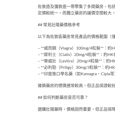
佐敦道及彌敦道一帶聚集了多間藥房，包
定價較統一，而獨立藥房的議價空間較大
## 常見壯陽藥價格參考
以下為佐敦區藥房常見產品的價格範圍（
– **威而鋼（Viagra）100mg/4粒裝**：約HK
– **犀利士（Cialis）20mg/4粒裝**：約HK$
– **樂威壯（Levitra）20mg/4粒裝**：約HK
– **必利勁（Priligy）30mg/3粒裝**：約HK
– **印度進口學名藥（如Kamagra、Cipla等）
連鎖藥房的標價通常較高，但正品保證較
## 如何判斷藥房是否可靠？
選購壯陽藥時，價格固然重要，但正品保