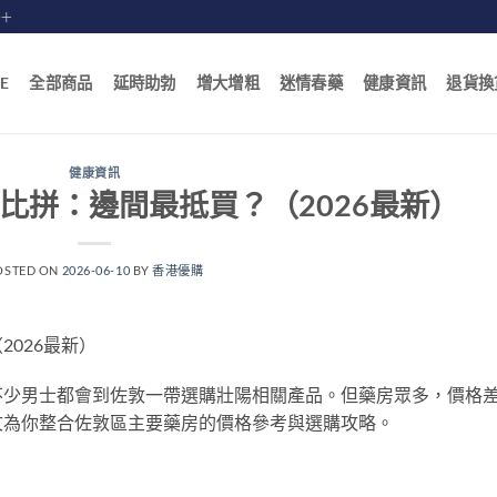
賠十
E
全部商品
延時助勃
增大增粗
迷情春藥
健康資訊
退貨換
健康資訊
比拼：邊間最抵買？（2026最新）
OSTED ON
2026-06-10
BY
香港優購
026最新）
不少男士都會到佐敦一帶選購壯陽相關產品。但藥房眾多，價格
文為你整合佐敦區主要藥房的價格參考與選購攻略。