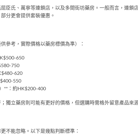
括屈臣氏、萬寧等連鎖店，以及多間街坊藥房。一般而言，連鎖
，部分更會提供套裝優惠。
僅供參考，實際價格以藥房標價為準）：
$500-650
580-750
$480-620
$400-550
**：約HK$200-400
好；獨立藥房則可能有更好的價格，但選購時需格外留意產品來
障更不能忽略。以下是幾點判斷標準：