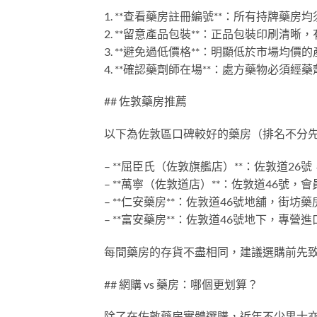
1. **查看藥房註冊編號**：所有持牌藥
2. **留意產品包裝**：正品包裝印刷清晰，
3. **避免過低價格**：明顯低於市場均價
4. **確認藥劑師在場**：處方藥物必須經
## 佐敦藥房推薦
以下為佐敦區口碑較好的藥房（排名不分
– **屈臣氏（佐敦旗艦店）**：佐敦道2
– **萬寧（佐敦道店）**：佐敦道46號，
– **仁安藥房**：佐敦道46號地舖，街坊
– **富安藥房**：佐敦道46號地下，專營
每間藥房的存貨不盡相同，建議選購前先
## 網購 vs 藥房：哪個更划算？
除了在佐敦藥房實體選購，近年不少男士