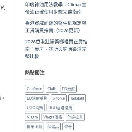
印度神油用法教學：Climax皇
店的
帝油正確使用步驟完整指南
香港買威而鋼的醫生紙規定與
正貨購買指南（2026更新）
2026香港壯陽藥哪裡買正貨指
南：藥房、診所與網購渠道完
整比較
熱點關注
Cenforce
Cialis
ED治療
源。
ED治療藥物
p-force
Tadalafil
UGO網購
UGO香港優購
Viagra
Viagra價格
他達拉非
低睪固酮
保健品
偉哥