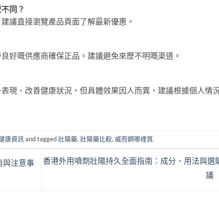
麼不同？
。建議直接瀏覽產品頁面了解最新優惠。
譽良好嘅供應商確保正品。建議避免來歷不明嘅渠道。
升表現、改善健康狀況，但具體效果因人而異，建議根據個人情
健康資訊
and tagged
壯陽藥
,
壯陽藥比較
,
威而鋼哪裡買
.
香港外用噴劑壯陽持久全面指南：成分、用法與選
南與注意事
議