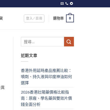
登入 / 註冊
購物車
貨
0
近期文章
香港外用延時產品推薦比較：
噴劑、持久液與印度神油如何
選擇
差異
2026香港壯陽藥價格比較指
南：原廠、學名藥與雙效片價
錢全面分析