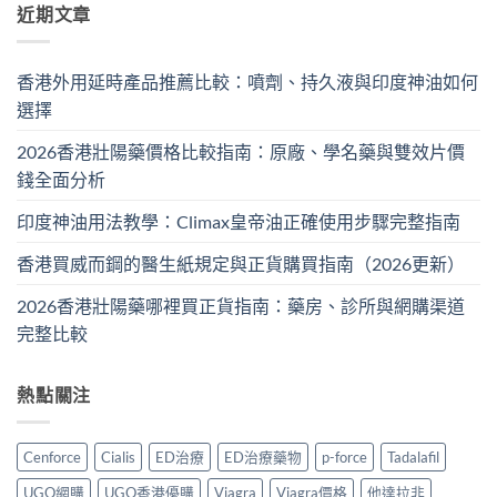
近期文章
香港外用延時產品推薦比較：噴劑、持久液與印度神油如何
選擇
2026香港壯陽藥價格比較指南：原廠、學名藥與雙效片價
錢全面分析
印度神油用法教學：Climax皇帝油正確使用步驟完整指南
香港買威而鋼的醫生紙規定與正貨購買指南（2026更新）
2026香港壯陽藥哪裡買正貨指南：藥房、診所與網購渠道
完整比較
熱點關注
Cenforce
Cialis
ED治療
ED治療藥物
p-force
Tadalafil
UGO網購
UGO香港優購
Viagra
Viagra價格
他達拉非