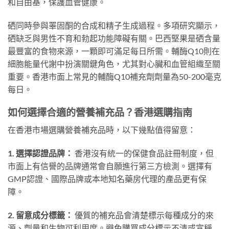
和自由基，保護血管健康。
硒同時參與睪固酮的合成和精子生成過程。多項研究顯示，
硒缺乏與男性不育和勃起功能障礙有關。巴西堅果是硒含量
最豐富的食物來源，一顆即可滿足每日所需。輔酶Q10則在
細胞能量代謝中扮演關鍵角色，尤其對心臟和血管組織至關
重要。香港市面上常見的輔酶Q10補充劑劑量為50-200毫克
每日。
如何選擇合適的營養補充品？香港選購指南
在香港市場選購營養補充品時，以下幾點值得留意：
1. 選擇認證品牌：
香港沒有統一的保健食品註冊制度，但
市面上有信譽的品牌通常會自願進行第三方檢測。選擇有
GMP認證、國際品牌或本地知名藥房代理的產品更有保
障。
2. 留意成分標籤：
優質的補充品會清楚標示每種成分的來
源、劑量和生物可利用度。避免購買成分標示不清或宣稱