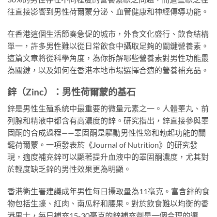
往直接影響到男性荷爾蒙分泌、血管健康和神經傳導功能。
在香港這個生活節奏急促的城市，外食文化盛行、飲食結構
單一，許多男性難以從日常飲食中攝取足夠的關鍵營養素。
這篇文章將從科學角度，為你拆解哪些營養素對男性功能最
為關鍵，以及如何在香港本地市場選擇合適的營養補充品。
鋅（Zinc）：男性荷爾蒙的基石
鋅是男性生殖系統中最重要的微量元素之一。人體睪丸、前
列腺和精液中都含有高濃度的鋅。研究指出，鋅直接參與睪
固酮的合成過程——睪固酮是驅動男性性慾和勃起功能的關
鍵荷爾蒙。一項發表於《Journal of Nutrition》的研究發
現，適度補充鋅可以顯著提升血液中的睪固酮濃度，尤其對
於輕度缺乏鋅的男性效果更為明顯。
香港衛生署建議成年男性每日攝取量為11毫克。富含鋅的食
物包括生蠔、紅肉、南瓜籽和腰果。對於飲食難以均衡的香
港男士，每日補充15-30毫克的鋅補充劑是一個合理的選