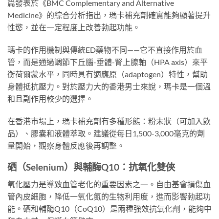
篇發表於《BMC Complementary and Alternative
Medicine》的綜合分析指出，瑪卡補充劑確實能夠顯著提升
性慾，並在一定程度上改善勃起功能。
瑪卡的作用機制與傳統ED藥物不同——它不直接作用於血
管，而是通過調節下丘腦-垂體-腎上腺軸（HPA axis）來平
衡荷爾蒙水平，同時具有適應原（adaptogen）特性，幫助
身體抵抗壓力。對於壓力大的香港男士來說，瑪卡是一個溫
和且副作用較少的選擇。
在香港市場上，瑪卡補充劑有多種形態：粉末狀（可加入飲
品）、膠囊和液體萃取。建議從每日1,500-3,000毫克的劑
量開始，觀察身體反應後再調整。
硒（Selenium）與輔酶Q10：抗氧化雙俠
氧化壓力是導致血管老化的重要因素之一。自由基會損傷血
管內皮細胞，降低一氧化氮的生物利用度，進而影響勃起功
能。硒和輔酶Q10（CoQ10）是兩種強效抗氧化劑，能夠中