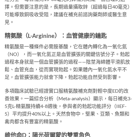
擇。但需要注意的是，長期過量攝取鋅（超過每日40毫克）
可能導致銅吸收受阻，建議在補充前諮詢藥劑師或醫生意
見。
精氨酸（L-Arginine）：血管健康的鑰匙
精氨酸是一種條件必需胺基酸，它在體內轉化為一氧化氮
（NO），而一氧化氮正是血管擴張的關鍵信號分子。勃起
過程本身就是一個血管擴張的過程——陰莖海綿體平滑肌放
鬆、血管充血，從而實現勃起。如果體內一氧化氮水平不
足，血管擴張能力就會下降，勃起功能自然受到影響。
多項臨床試驗已經證實口服精氨酸補充劑對輕中度ED的改
善效果。一篇綜合分析（Meta-analysis）顯示，每日補充3-
5克L-精氨酸持續4-8週後，參與者的勃起功能評分（IIEF-
5）平均提升40%以上。天然食物中，堅果、豆類、魚類和
禽肉都含有豐富的精氨酸。
維他命D：陽光荷爾蒙的雙重角色