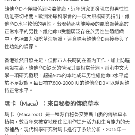
維他命D不僅關係到骨骼健康，近年研究更發現它與男性性
功能密切相關。歐洲泌尿科學會的一項大規模研究指出，維
他命D水平較低的男性，出現勃起功能障礙的風險顯著高於
正常水平的男性。維他命D受體廣泛存在於男性生殖組織
中，包括睪丸和陰莖海綿體，這意味著維他命D直接參與了
性功能的調節。
香港雖然日照充足，但都市人長時間在室內工作，加上防曬
意識提高，維他命D缺乏的情況其實相當普遍。香港中文大
學一項研究發現，超過50%的本地成年男性維他命D水平處
於不足狀態。每日補充800-2000 IU的維他命D3可以幫助維
持正常水平。
瑪卡（Maca）：來自秘魯的傳統草本
瑪卡（Maca root）是一種源自秘魯安第斯山脈的傳統草本
植物，數百年來被當地原住民用作提升活力和生育能力的天
然補品。現代科學研究對瑪卡進行了系統分析，2015年一