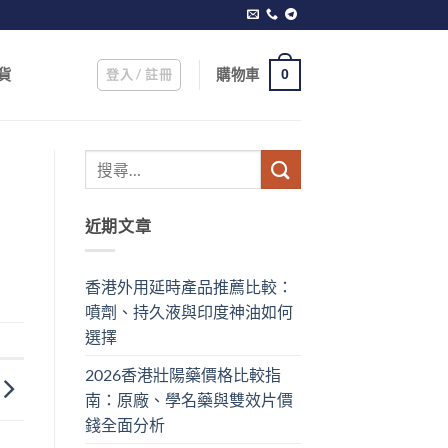
登入 / 註冊
購物車
貨
0
近期文章
香港外用延時產品推薦比較：
噴劑、持久液與印度神油如何
選擇
2026香港壯陽藥價格比較指
南：原廠、學名藥與雙效片價
錢全面分析