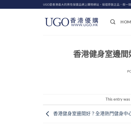
Skip
UGO是香港最大的男性保健品網上購物網站、保證原裝正品，假一
to
content
HOM
香港健身室邊間
P
This entry was
香港健身室邊間好？全港熱門健身中