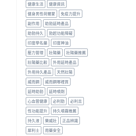
健康生活
健康資訊
健身男性荷爾蒙
免疫力提升
副作用
助勃延時產品
助勃持久
勃起功能障礙
印度學名藥
印度神油
壓力管理
壯陽藥
壯陽藥推薦
壯陽藥比較
外用延時產品
外用持久產品
天然壯陽
威而鋼
威而鋼哪裡買
延時助勃
延時噴劑
心血管健康
必利勁
必利吉
性功能提升
持久噴霧推薦
持久液
樂威壯
正品辨識
犀利士
用藥安全