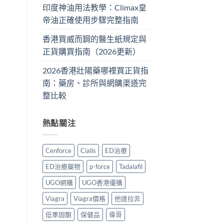
印度神油用法教學：Climax皇
帝油正確使用步驟完整指南
香港買威而鋼的醫生紙規定與
正貨購買指南（2026更新）
2026香港壯陽藥哪裡買正貨指
南：藥房、診所與網購渠道完
整比較
熱點關注
Cenforce
Cialis
ED治療
ED治療藥物
p-force
Tadalafil
UGO網購
UGO香港優購
Viagra
Viagra價格
他達拉非
低睪固酮
保健品
偉哥