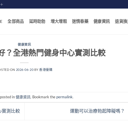
賠十
E
全部商品
延時助勃
增大增粗
迷情春藥
健康資訊
退貨換
健康資訊
好？全港熱門健身中心實測比較
OSTED ON
2026-06-20
BY
香港優購
 posted in
健康資訊
. Bookmark the
permalink
.
心實測比較
運動可以治療勃起障礙嗎？