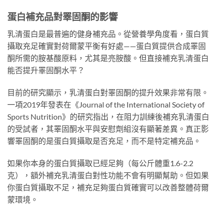
蛋白補充品對睪固酮的影響
乳清蛋白是最普遍的健身補充品。從營養學角度看，蛋白質
攝取充足確實對荷爾蒙平衡有好處——蛋白質提供合成睪固
酮所需的胺基酸原料，尤其是亮胺酸。但直接補充乳清蛋白
能否提升睪固酮水平？
目前的研究顯示，乳清蛋白對睪固酮的提升效果非常有限。
一項2019年發表在《Journal of the International Society of
Sports Nutrition》的研究指出，在阻力訓練後補充乳清蛋白
的受試者，其睪固酮水平與安慰劑組沒有顯著差異。真正影
響睪固酮的是蛋白質攝取是否充足，而不是特定補充品。
如果你本身的蛋白質攝取已經足夠（每公斤體重1.6-2.2
克），額外補充乳清蛋白對性功能不會有明顯幫助。但如果
你蛋白質攝取不足，補充足夠蛋白質確實可以改善整體荷爾
蒙環境。