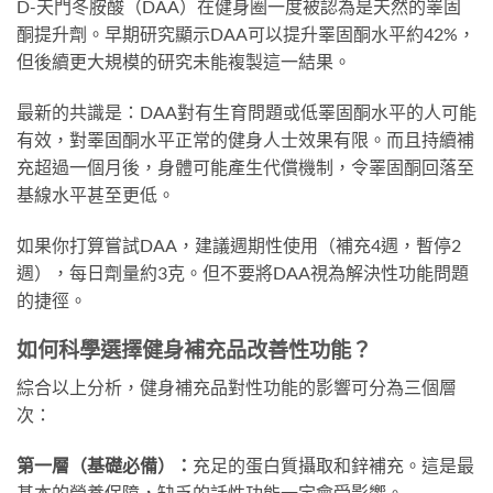
D-天門冬胺酸（DAA）在健身圈一度被認為是天然的睪固
酮提升劑。早期研究顯示DAA可以提升睪固酮水平約42%，
但後續更大規模的研究未能複製這一結果。
最新的共識是：DAA對有生育問題或低睪固酮水平的人可能
有效，對睪固酮水平正常的健身人士效果有限。而且持續補
充超過一個月後，身體可能產生代償機制，令睪固酮回落至
基線水平甚至更低。
如果你打算嘗試DAA，建議週期性使用（補充4週，暫停2
週），每日劑量約3克。但不要將DAA視為解決性功能問題
的捷徑。
如何科學選擇健身補充品改善性功能？
綜合以上分析，健身補充品對性功能的影響可分為三個層
次：
第一層（基礎必備）：
充足的蛋白質攝取和鋅補充。這是最
基本的營養保障，缺乏的話性功能一定會受影響。