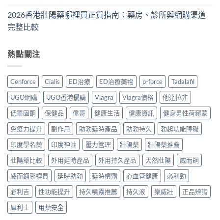
2026香港壯陽藥哪裡買正貨指南：藥房、診所與網購渠道
完整比較
熱點關注
Cenforce
Cialis
ED治療
ED治療藥物
p-force
Tadalafil
UGO網購
UGO香港優購
Viagra
Viagra價格
他達拉非
低睪固酮
保健品
偉哥
健康生活
健康資訊
健身男性荷爾蒙
免疫力提升
副作用
助勃延時產品
助勃持久
勃起功能障礙
印度學名藥
印度神油
壓力管理
壯陽藥
壯陽藥推薦
壯陽藥比較
外用延時產品
外用持久產品
天然壯陽
威而鋼
威而鋼哪裡買
延時助勃
延時噴劑
心血管健康
必利勁
必利吉
性功能提升
持久噴霧推薦
持久液
樂威壯
正品辨識
犀利士
用藥安全