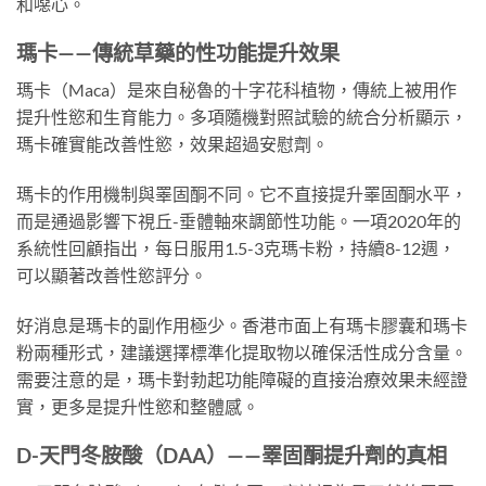
和噁心。
瑪卡——傳統草藥的性功能提升效果
瑪卡（Maca）是來自秘魯的十字花科植物，傳統上被用作
提升性慾和生育能力。多項隨機對照試驗的統合分析顯示，
瑪卡確實能改善性慾，效果超過安慰劑。
瑪卡的作用機制與睪固酮不同。它不直接提升睪固酮水平，
而是通過影響下視丘-垂體軸來調節性功能。一項2020年的
系統性回顧指出，每日服用1.5-3克瑪卡粉，持續8-12週，
可以顯著改善性慾評分。
好消息是瑪卡的副作用極少。香港市面上有瑪卡膠囊和瑪卡
粉兩種形式，建議選擇標準化提取物以確保活性成分含量。
需要注意的是，瑪卡對勃起功能障礙的直接治療效果未經證
實，更多是提升性慾和整體感。
D-天門冬胺酸（DAA）——睪固酮提升劑的真相