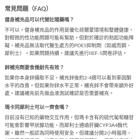
常見問題（FAQ）
健身補充品可以代替壯陽藥嗎？
不可以。健身補充品的作用是優化荷爾蒙環境和整體健康，
對輕微的性功能問題可能有幫助。但對於確診的勃起功能障
礙，補充品無法取代醫生處方的PDE5抑制劑（如威而鋼、
犀利士）。如果問題持續，建議先進行IIEF-5問卷評估。
鋅補充劑要食幾耐先有效？
如果你本身鋅攝取不足，補充鋅後約2-4週可以看到睪固酮
水平的改善。但如果你鋅水平正常，補充鋅不會帶來額外好
處。建議補充前先做血液測試確認是否需要補充。
瑪卡同犀利士可以一齊食嗎？
目前沒有已知的藥物交互作用，但瑪卡含有的硫代葡萄糖苷
可能會影響甲狀腺功能，而犀利士通過肝臟CYP3A4酶代
謝。雖然一般認為同時使用安全，但建議分開2小時服用，