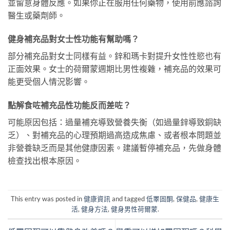
並留意身體反應。如果你正在服用任何藥物，使用前應諮詢
醫生或藥劑師。
健身補充品對女士性功能有幫助嗎？
部分補充品對女士同樣有益。鋅和瑪卡對提升女性性慾也有
正面效果。女士的荷爾蒙週期比男性複雜，補充品的效果可
能更受個人情況影響。
點解食咗補充品性功能反而差咗？
可能原因包括：過量補充導致營養失衡（如過量鋅導致銅缺
乏）、對補充品的心理預期過高造成焦慮、或者根本問題並
非營養缺乏而是其他健康因素。建議暫停補充品，先做身體
檢查找出根本原因。
This entry was posted in
健康資訊
and tagged
低睪固酮
,
保健品
,
健康生
活
,
健身方法
,
健身男性荷爾蒙
.