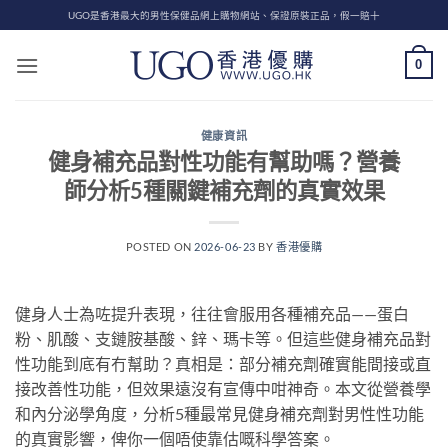
Skip
UGO是香港最大的男性保健品網上購物網站、保證原裝正品，假一賠十
to
content
0
健康資訊
健身補充品對性功能有幫助嗎？營養
師分析5種關鍵補充劑的真實效果
POSTED ON
2026-06-23
BY
香港優購
健身人士為咗提升表現，往往會服用各種補充品——蛋白
粉、肌酸、支鏈胺基酸、鋅、瑪卡等。但這些健身補充品對
性功能到底有冇幫助？真相是：部分補充劑確實能間接或直
接改善性功能，但效果遠沒有宣傳中咁神奇。本文從營養學
和內分泌學角度，分析5種最常見健身補充劑對男性性功能
的真實影響，俾你一個唔使靠估嘅科學答案。