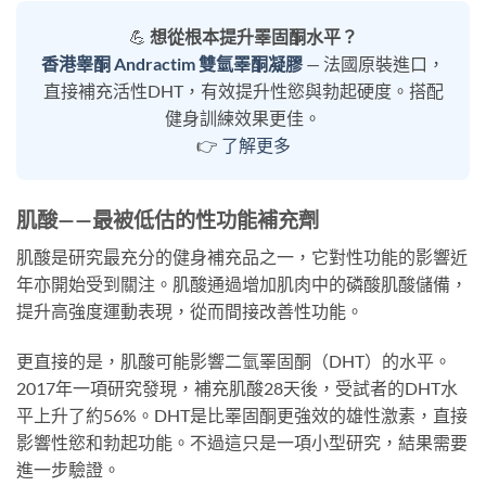
💪
想從根本提升睪固酮水平？
香港睾酮 Andractim 雙氫睪酮凝膠
— 法國原裝進口，
直接補充活性DHT，有效提升性慾與勃起硬度。搭配
健身訓練效果更佳。
👉
了解更多
肌酸——最被低估的性功能補充劑
肌酸是研究最充分的健身補充品之一，它對性功能的影響近
年亦開始受到關注。肌酸通過增加肌肉中的磷酸肌酸儲備，
提升高強度運動表現，從而間接改善性功能。
更直接的是，肌酸可能影響二氫睪固酮（DHT）的水平。
2017年一項研究發現，補充肌酸28天後，受試者的DHT水
平上升了約56%。DHT是比睪固酮更強效的雄性激素，直接
影響性慾和勃起功能。不過這只是一項小型研究，結果需要
進一步驗證。