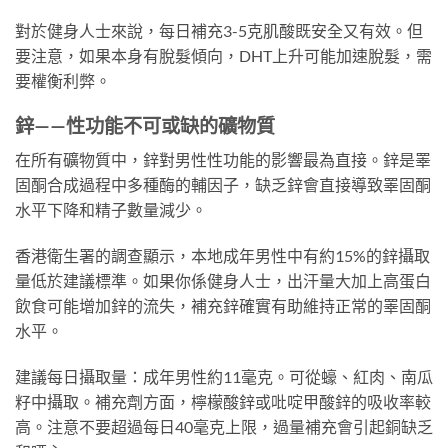
對於健身人士來說，每日補充3-5克肌酸既安全又有效。但
要注意，如果本身有脫髮傾向，DHT上升可能加速脫髮，需
要權衡利弊。
鋅——性功能不可或缺的礦物質
在所有礦物質中，鋅對男性性功能的影響最為直接。鋅是睪
固酮合成過程中多種酶的輔因子，缺乏鋅會直接導致睪固酮
水平下降和精子數量減少。
香港衛生署的調查顯示，本地成年男性中有約15%的鋅攝取
量低於建議標準。如果你係健身人士，出汗量大加上高蛋白
飲食可能增加鋅的流失，補充鋅確實有助維持正常的睪固酮
水平。
建議每日攝取量：成年男性約11毫克。可從蠔、紅肉、南瓜
籽中攝取。補充劑方面，檸檬酸鋅或吡啶甲酸鋅的吸收率較
高。注意不要超過每日40毫克上限，過量補充會引起銅缺乏