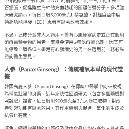
L-精氨酸是一氧化氮（NO）的前驅物，而一氧化氮正是血
管擴張、促進陰莖海綿體充血勃起的關鍵信號分子。多項臨
床研究顯示，每日口服5,000毫克L-精氨酸，對輕度至中度
勃起功能障礙（ED）患者有顯著改善效果。
不過，此成分並非人人適用。曾有心肌梗塞病史或正在服用
硝酸鹽類藥物的患者，應避免使用L-精氨酸補充劑，因其可
能導致血壓過低。香港有心臟病史的男士在選用前，務必先
諮詢醫生意見。
人參（Panax Ginseng）：傳統補氣本草的現代證
據
韓國高麗人參（Panax Ginseng）在傳統中醫學中向來被視
為補氣壯陽的良藥。近年系統性回顧研究（包含多個隨機對
照試驗）證實，每日服用900毫克至3克人參提取物，對改
善勃起功能有顯著效果，其作用機制與促進一氧化氮生成及
抗氧化有關。
旺角、銅鑼灣等地的中藥行及健康食品店均有多款人參產品