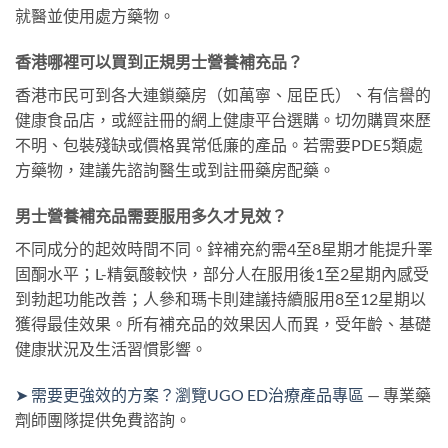
就醫並使用處方藥物。
香港哪裡可以買到正規男士營養補充品？
香港市民可到各大連鎖藥房（如萬寧、屈臣氏）、有信譽的
健康食品店，或經註冊的網上健康平台選購。切勿購買來歷
不明、包裝殘缺或價格異常低廉的產品。若需要PDE5類處
方藥物，建議先諮詢醫生或到註冊藥房配藥。
男士營養補充品需要服用多久才見效？
不同成分的起效時間不同。鋅補充約需4至8星期才能提升睪
固酮水平；L-精氨酸較快，部分人在服用後1至2星期內感受
到勃起功能改善；人參和瑪卡則建議持續服用8至12星期以
獲得最佳效果。所有補充品的效果因人而異，受年齡、基礎
健康狀況及生活習慣影響。
➤ 需要更強效的方案？瀏覽UGO ED治療產品專區
— 專業藥
劑師團隊提供免費諮詢。