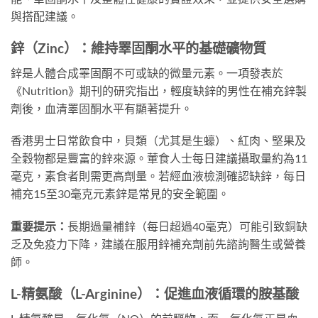
與搭配建議。
鋅（Zinc）：維持睪固酮水平的基礎礦物質
鋅是人體合成睪固酮不可或缺的微量元素。一項發表於
《Nutrition》期刊的研究指出，輕度缺鋅的男性在補充鋅製
劑後，血清睪固酮水平有顯著提升。
香港男士日常飲食中，貝類（尤其是生蠔）、紅肉、堅果及
全穀物都是豐富的鋅來源。葷食人士每日建議攝取量約為11
毫克，素食者則需更高劑量。若經血液檢測確認缺鋅，每日
補充15至30毫克元素鋅是常見的安全範圍。
重要提示：
長期過量補鋅（每日超過40毫克）可能引致銅缺
乏及免疫力下降，建議在服用鋅補充劑前先諮詢醫生或營養
師。
L-精氨酸（L-Arginine）：促進血液循環的胺基酸