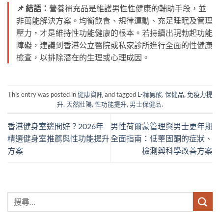
📌 結語：
營養補充品是維護男性性健康的輔助手段，並
非萬能解決方案。均衡飲食、規律運動、充足睡眠及管理
壓力，才是維持性功能健康的根本。若持續出現勃起功能
障礙，建議到香港公立醫院或私家診所進行全面的性健康
檢查，以排除潛在的生理或心理成因。
This entry was posted in
健康資訊
and tagged
L-精氨酸
,
保健品
,
免疫力提
升
,
天然壯陽
,
性功能提升
,
男士保健品
.
香港健身室邊間好？2026年
男性荷爾蒙管理與男士更年期
精選健身室推薦與性功能提升
全面指南：低睪固酮的症狀、
方案
檢測與科學改善方案