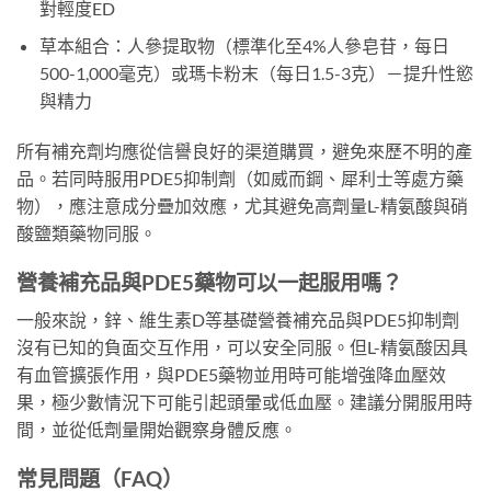
對輕度ED
草本組合：人參提取物（標準化至4%人參皂苷，每日
500-1,000毫克）或瑪卡粉末（每日1.5-3克）－提升性慾
與精力
所有補充劑均應從信譽良好的渠道購買，避免來歷不明的產
品。若同時服用PDE5抑制劑（如威而鋼、犀利士等處方藥
物），應注意成分疊加效應，尤其避免高劑量L-精氨酸與硝
酸鹽類藥物同服。
營養補充品與PDE5藥物可以一起服用嗎？
一般來說，鋅、維生素D等基礎營養補充品與PDE5抑制劑
沒有已知的負面交互作用，可以安全同服。但L-精氨酸因具
有血管擴張作用，與PDE5藥物並用時可能增強降血壓效
果，極少數情況下可能引起頭暈或低血壓。建議分開服用時
間，並從低劑量開始觀察身體反應。
常見問題（FAQ）