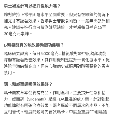
男士補充鋅可以提升性能力嗎？
鋅對維持正常睪固酮水平至關重要，但只有在缺鋅的情況下
補充才有顯著效果。香港男士若飲食均衡，一般無需額外補
充。建議先進行血液檢測確認缺鋅，才考慮每日補充15至
30毫克元素鋅。
L-精氨酸真的能改善勃起功能嗎？
臨床研究證實，每日5,000毫克L-精氨酸對輕中度勃起功能
障礙有顯著改善效果，其作用機制是提升一氧化氮水平，促
進陰莖海綿體充血。但有心臟病史或服用硝酸鹽藥物的患者
禁用。
瑪卡和威而鋼哪個效果好？
瑪卡屬於草本營養補充品，作用溫和，主要提升性慾和精
力；威而鋼（Sildenafil）是經FDA批准的處方藥，針對勃起
功能障礙有明確治療效果。兩者屬於不同層次的產品，不能
互相替代。輕度問題可先嘗試瑪卡，中度至重度ED則建議