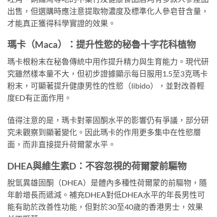
出售，但選購時應注意提取物濃度及標準化人參皂苷含量，
才能真正獲得科學實證的效果。
瑪卡（Maca）：提升性慾的秘魯十字花科植物
瑪卡根粉末在秘魯傳統中用作提升精力與生育能力。現代研
究雖然樣本量不大，但初步證據顯示每日服用1.5至3克瑪卡
粉末，可顯著提升健康男性的性慾（libido），並對改善輕
度ED有正面作用。
值得注意的是，瑪卡對睪固酮水平的影響仍有爭議，部分研
究未觀察到顯著變化。因此瑪卡的作用更多集中在性慾層
面，而非直接提升荷爾蒙水平。
DHEA與維生素D：不容忽視的荷爾蒙前驅物
脫氫異雄固酮（DHEA）是體內多種性荷爾蒙的前驅物，隨
年齡增長而遞減。補充DHEA對低DHEA水平的年長男性可
能有助於改善性功能，但對於30至40歲的香港男士，效果