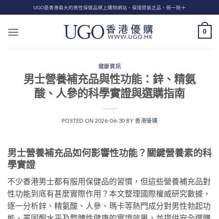
Skip
UGO是香港最大的男性保健品網上購物網站、保證原裝正品，假一賠十
to
content
0
健康資訊
男士營養補充品與性功能：鋅、精氨
酸、人參的科學實證與選購指南
POSTED ON
2026-06-30
BY
香港優購
男士營養補充品如何影響性功能？關鍵營養素的科
學實證
不少香港男士都有服用保健品的習慣，但這些營養補充品對
性功能到底有甚麼實際作用？本文整理國際權威研究數據，
逐一分析鋅、精氨酸、人參、瑪卡等熱門成分對男性勃起功
能、睪固酮水平及整體性健康的實證效果，並提供安全選購