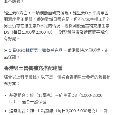
並不顯著。
維生素D方面，一項橫斷面研究發現，維生素D水平與睪固
酮濃度呈正相關。香港雖然日照充足，但不少寫字樓工作的
男士仍存在維生素D不足的情況。經檢測後適當補充維生素
D3（每日1,000至2,000 IU），對整體健康及荷爾蒙平衡均
有好處。
➤ 查看UGO精選男士營養補充品
— 香港最快次日送達，正
品保證。
香港男士營養補充搭配建議
綜合以上科學證據，以下是一個適合香港男士參考的營養補
充方案：
基礎組合：鋅（15毫克）＋維生素D3（1,000-2,000
IU）－適合一般保健
進階組合：鋅＋L-精氨酸（每日3,000-5,000毫克）－針