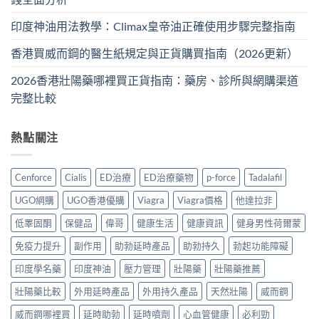
印度神油用法教學：Climax皇帝油正確使用步驟完整指南
香港買威而鋼的醫生紙規定與正貨購買指南（2026更新）
2026香港壯陽藥哪裡買正貨指南：藥房、診所與網購渠道
完整比較
熱點關注
Cenforce
Cialis
ED治療
ED治療藥物
p-force
Tadalafil
UGO網購
UGO香港優購
Viagra
Viagra價格
他達拉非
低睪固酮
保健品
偉哥
健康生活
健康資訊
健身男性荷爾蒙
免疫力提升
副作用
助勃延時產品
助勃持久
勃起功能障礙
印度學名藥
印度神油
壓力管理
壯陽藥
壯陽藥推薦
壯陽藥比較
外用延時產品
外用持久產品
天然壯陽
威而鋼
威而鋼哪裡買
延時助勃
延時噴劑
心血管健康
必利勁