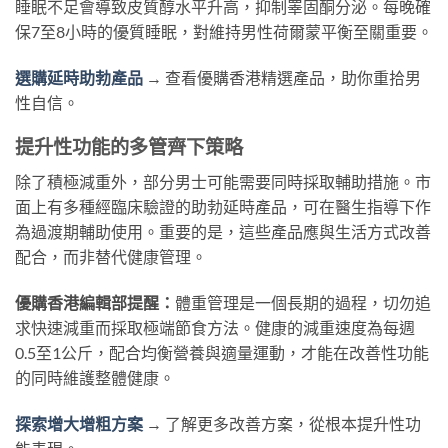
睡眠不足會導致皮質醇水平升高，抑制睪固酮分泌。每晚確
保7至8小時的優質睡眠，對維持男性荷爾蒙平衡至關重要。
選購延時助勃產品
→ 查看優購香港精選產品，助你重拾男
性自信。
提升性功能的多管齊下策略
除了積極減重外，部分男士可能需要同時採取輔助措施。市
面上有多種經臨床驗證的助勃延時產品，可在醫生指導下作
為過渡期輔助使用。重要的是，這些產品應與生活方式改善
配合，而非替代健康管理。
優購香港編輯部提醒：
體重管理是一個長期的過程，切勿追
求快速減重而採取極端節食方法。健康的減重速度為每週
0.5至1公斤，配合均衡營養與適量運動，才能在改善性功能
的同時維護整體健康。
探索增大增粗方案
→ 了解更多改善方案，從根本提升性功