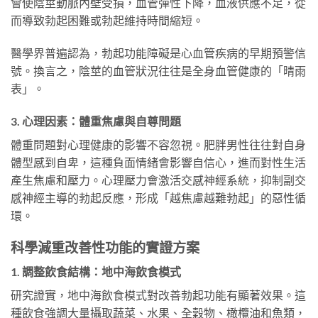
會使陰莖動脈內壁受損，血管彈性下降，血液供應不足，從
而導致勃起困難或勃起維持時間縮短。
醫學界普遍認為，勃起功能障礙是心血管疾病的早期預警信
號。換言之，陰莖的血管狀況往往是全身血管健康的「晴雨
表」。
3. 心理因素：體重焦慮與自尊問題
體重問題對心理健康的影響不容忽視。肥胖男性往往對自身
體型感到自卑，這種負面情緒會影響自信心，進而對性生活
產生焦慮和壓力。心理壓力會激活交感神經系統，抑制副交
感神經主導的勃起反應，形成「越焦慮越難勃起」的惡性循
環。
科學減重改善性功能的實證方案
1. 調整飲食結構：地中海飲食模式
研究證實，地中海飲食模式對改善勃起功能有顯著效果。這
種飲食強調大量攝取蔬菜、水果、全穀物、橄欖油和魚類，