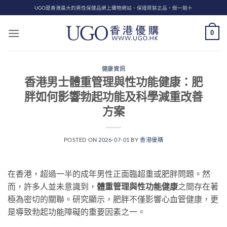
Skip
UGO是香港最大的男性保健品網上購物網站、保證原裝正品，假一賠十
to
content
0
健康資訊
香港男士體重管理與性功能健康：肥
胖如何影響勃起功能及科學減重改善
方案
POSTED ON
2026-07-01
BY
香港優購
在香港，超過一半的成年男性正面臨超重或肥胖問題。然
而，許多人並未意識到，
體重管理與性功能健康
之間存在著
極為密切的關聯。研究顯示，肥胖不僅影響心血管健康，更
是導致勃起功能障礙的重要因素之一。