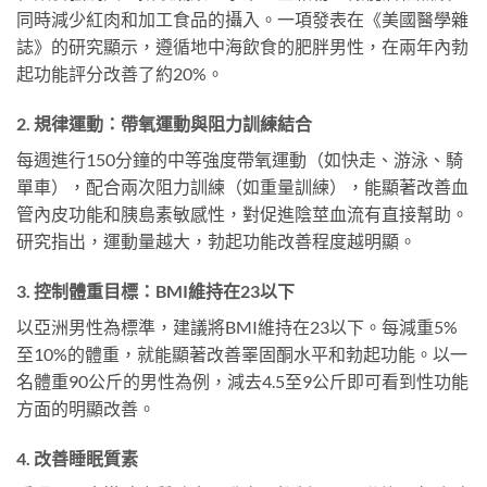
同時減少紅肉和加工食品的攝入。一項發表在《美國醫學雜
誌》的研究顯示，遵循地中海飲食的肥胖男性，在兩年內勃
起功能評分改善了約20%。
2. 規律運動：帶氧運動與阻力訓練結合
每週進行150分鐘的中等強度帶氧運動（如快走、游泳、騎
單車），配合兩次阻力訓練（如重量訓練），能顯著改善血
管內皮功能和胰島素敏感性，對促進陰莖血流有直接幫助。
研究指出，運動量越大，勃起功能改善程度越明顯。
3. 控制體重目標：BMI維持在23以下
以亞洲男性為標準，建議將BMI維持在23以下。每減重5%
至10%的體重，就能顯著改善睪固酮水平和勃起功能。以一
名體重90公斤的男性為例，減去4.5至9公斤即可看到性功能
方面的明顯改善。
4. 改善睡眠質素