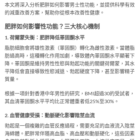
本文將深入分析肥胖如何影響男士性功能，並提供科學有效
的減重改善方案，幫助你從根本改善性健康。
肥胖如何影響性功能？三大核心機制
1. 荷爾蒙失衡：肥胖降低睪固酮水平
脂肪細胞會將雄性激素（睪固酮）轉化為雌性激素。當體脂
肪過高時，這種轉化作用加劇，導致體內睪固酮水平顯著下
降。睪固酮是維持男性性慾與勃起功能的關鍵荷爾蒙，其水
平降低會直接導致性慾減退、勃起硬度下降，甚至影響精子
質量。
根據一項針對香港中年男性的研究，BMI超過30的受試者，
其血清睪固酮水平平均比正常體重者低25%至30%。
2. 血管健康受損：動脈硬化影響陰莖血流
勃起是一個複雜的血管反應過程，需要充足的血液流入陰莖
海綿體。肥胖常伴隨高血脂、高血壓和動脈硬化，這些因素