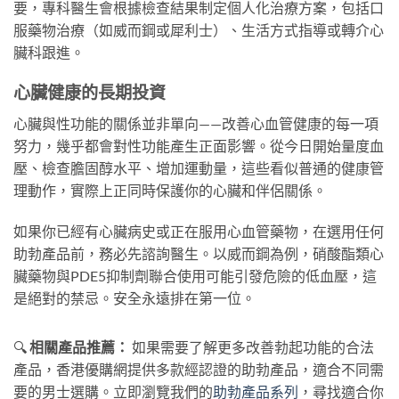
要，專科醫生會根據檢查結果制定個人化治療方案，包括口
服藥物治療（如威而鋼或犀利士）、生活方式指導或轉介心
臟科跟進。
心臟健康的長期投資
心臟與性功能的關係並非單向——改善心血管健康的每一項
努力，幾乎都會對性功能產生正面影響。從今日開始量度血
壓、檢查膽固醇水平、增加運動量，這些看似普通的健康管
理動作，實際上正同時保護你的心臟和伴侶關係。
如果你已經有心臟病史或正在服用心血管藥物，在選用任何
助勃產品前，務必先諮詢醫生。以威而鋼為例，硝酸酯類心
臟藥物與PDE5抑制劑聯合使用可能引發危險的低血壓，這
是絕對的禁忌。安全永遠排在第一位。
🔍
相關產品推薦：
如果需要了解更多改善勃起功能的合法
產品，香港優購網提供多款經認證的助勃產品，適合不同需
要的男士選購。立即瀏覽我們的
助勃產品系列
，尋找適合你