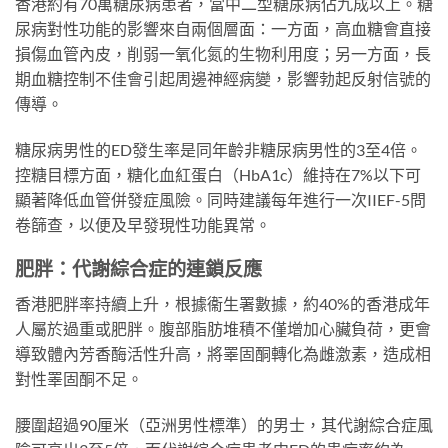
香港約有70萬糖尿病患者，當中二型糖尿病佔九成以上。糖
尿病對性功能的影響來自兩個層面：一方面，高血糖會直接
損傷血管內皮，削弱一氧化氮的生物利用度；另一方面，長
期血糖控制不佳會引起周邊神經病變，影響勃起反射信號的
傳導。
糖尿病男性的ED發生率是同年齡非糖尿病男性的3至4倍。
控糖目標方面，糖化血紅蛋白（HbA1c）維持在7%以下可
顯著降低血管併發症風險。同時建議每年進行一次IIEF-5問
卷篩查，以便及早發現性功能異常。
肥胖：代謝綜合症的連鎖反應
香港肥胖率持續上升，根據衞生署數據，約40%的香港成年
人屬於過重或肥胖。腹部脂肪堆積不僅增加心臟負荷，更會
導致體內芳香酶活性升高，將睪固酮轉化為雌激素，造成相
對性睪固酮不足。
腰圍超過90厘米（亞洲男性標準）的男士，其代謝綜合症風