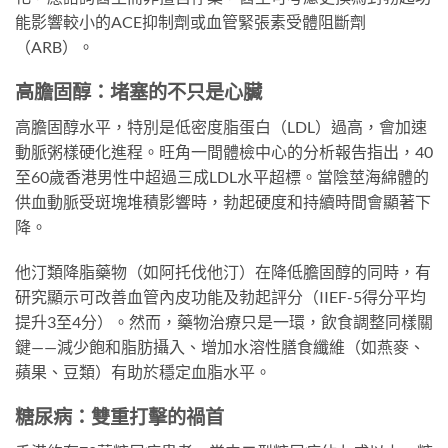
能影響較小的ACE抑制劑或血管緊張素受體阻斷劑
（ARB）。
高膽固醇：堵塞的不只是心臟
高膽固醇水平，特別是低密度脂蛋白（LDL）過高，會加速
動脈粥樣硬化進程。旺角一間體檢中心的分析報告指出，40
至60歲香港男性中超過三成LDL水平超標。當陰莖海綿體的
供血動脈受斑塊堆積影響時，勃起硬度和持續時間會顯著下
降。
他汀類降脂藥物（如阿托伐他汀）在降低膽固醇的同時，有
研究顯示可改善血管內皮功能及勃起評分（IIEF-5得分平均
提升3至4分）。然而，藥物治療只是一環，飲食調整同樣關
鍵——減少飽和脂肪攝入、增加水溶性膳食纖維（如燕麥、
蘋果、豆類）有助於穩定血脂水平。
糖尿病：雙重打擊的禍首