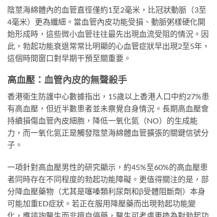
陰莖海綿體內的血管直徑僅約1至2毫米，比冠狀動脈（3至
4毫米）更為纖細。當血管內皮功能受損、動脈粥樣硬化開
始形成時，這些微小血管往往最先出現血流受阻的情況。因
此，勃起功能衰退常常比明顯的心血管症狀早出現2至5年，
這個時間窗口對早期干預至關重要。
高血壓：血管內皮的無聲殺手
香港衛生防護中心數據指出，15歲以上香港人口中約27%患
有高血壓，但近半數患者並未察覺自身情況。長期高血壓會
持續損傷血管內皮細胞，降低一氧化氮（NO）的生成能
力，而一氧化氮正是觸發陰莖海綿體血管擴張的關鍵信號分
子。
一項針對高血壓男性的研究顯示，約45%至60%的高血壓患
者同時存在不同程度的勃起功能障礙。更值得關注的是，部
分降血壓藥物（尤其是噻嗪類利尿劑和β受體阻斷劑）本身
可能加重ED症狀。若正在服用降壓藥而出現勃起功能變
化，應諮詢醫生而非擅自停藥，醫生可考慮更換為對勃起功