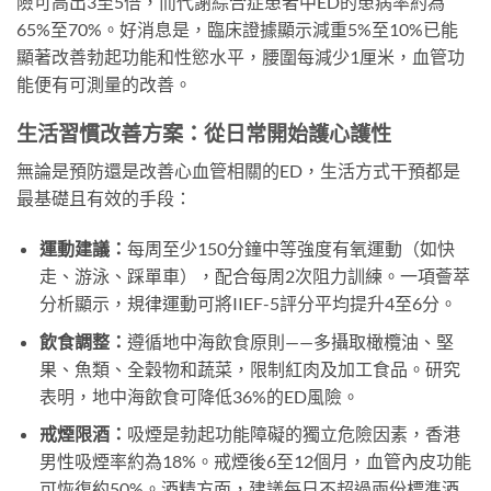
險可高出3至5倍，而代謝綜合症患者中ED的患病率約為
65%至70%。好消息是，臨床證據顯示減重5%至10%已能
顯著改善勃起功能和性慾水平，腰圍每減少1厘米，血管功
能便有可測量的改善。
生活習慣改善方案：從日常開始護心護性
無論是預防還是改善心血管相關的ED，生活方式干預都是
最基礎且有效的手段：
運動建議：
每周至少150分鐘中等強度有氧運動（如快
走、游泳、踩單車），配合每周2次阻力訓練。一項薈萃
分析顯示，規律運動可將IIEF-5評分平均提升4至6分。
飲食調整：
遵循地中海飲食原則——多攝取橄欖油、堅
果、魚類、全穀物和蔬菜，限制紅肉及加工食品。研究
表明，地中海飲食可降低36%的ED風險。
戒煙限酒：
吸煙是勃起功能障礙的獨立危險因素，香港
男性吸煙率約為18%。戒煙後6至12個月，血管內皮功能
可恢復約50%。酒精方面，建議每日不超過兩份標準酒