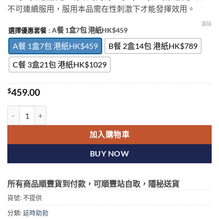
$1,029.00
不可連續服用，服用本品需在性刺激下才能發揮效用。
清除
: A餐 1盒7包 港紙HK$459
選擇優惠套餐
A餐 1盒7包 港紙HK$459
B餐 2盒14包 港紙HK$789
C餐 3盒21包 港紙HK$1029
$
459.00
雙效果凍偉哥LEVIFIL VARDENAFIL & DAPOXETINE ORAL 
加入購物車
BUY NOW
所有商品順豐貨到付款，可順豐站自取，隱秘送貨
貨號:
不提供
分類:
延時助勃