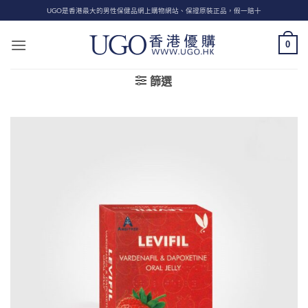
Skip
UGO是香港最大的男性保健品網上購物網站、保證原裝正品，假一賠十
to
content
0
篩選