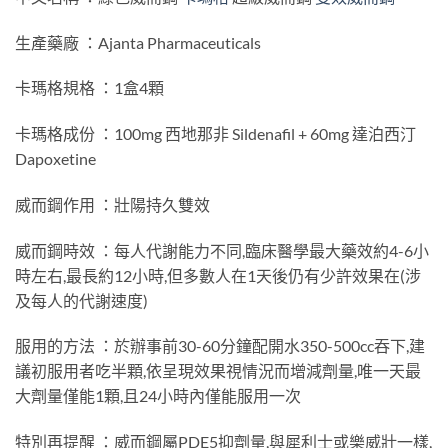
生產藥廠 ：Ajanta Pharmaceuticals
卡瑪格規格 ：1盒4顆
卡瑪格成份 ：100mg 西地那非 Sildenafil + 60mg 達泊西汀
Dapoxetine
威而鋼作用 ：壯陽持久雙效
威而鋼時效 ：每人代謝能力不同,臨床醫學最大藥效約4-6小
時左右,最長約12小時,但多數人在1天後仍有少許效果在(涉
及每人的代謝速度)
服用的方法 ：於辦事前30-60分鐘配開水350-500cc吞下,建
議初服用者吃半顆,依呈現效果視情況而增減劑量,唯一天最
大劑量僅能1顆,且24小時內僅能服用一次
特別再提醒 ：威而鋼屬PDE5抑劑量,與犀利士或樂威壯一樣,