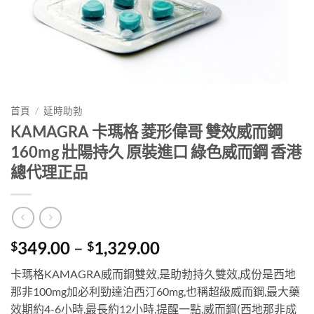
首頁
/
延時助勃
KAMAGRA 卡瑪格 菱形偉哥 雙效威而鋼
160mg 壯陽持久 原裝進口 綠色威而鋼 香港
總代理正品
Price
349.00
–
1,329.00
$
$
range:
卡瑪格KAMAGRA威而鋼雙效,是助勃持久雙效,成份是西地
$349.00
那非100mg加必利勁達泊西汀60mg,也稱超級威而鋼,最大藥
through
效期約4-6小時,最長約12小時,提醒一點,威而鋼(西地那非成