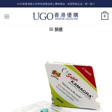
Skip
UGO是香港最大的男性保健品網上購物網站、保證原裝正品，假一賠十
to
content
0
篩選