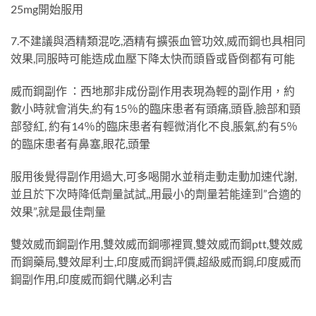
25mg開始服用
7.不建議與酒精類混吃,酒精有擴張血管功效,威而鋼也具相同
效果,同服時可能造成血壓下降太快而頭昏或昏倒都有可能
威而鋼副作 ：西地那非成份副作用表現為輕的副作用，約
數小時就會消失,約有15％的臨床患者有頭痛,頭昏,臉部和頸
部發紅, 約有14％的臨床患者有輕微消化不良,脹氣,約有5％
的臨床患者有鼻塞,眼花,頭暈
服用後覺得副作用過大,可多喝開水並稍走動走動加速代謝,
並且於下次時降低劑量試試,,用最小的劑量若能達到”合適的
效果”,就是最佳劑量
雙效威而鋼副作用,雙效威而鋼哪裡買,雙效威而鋼ptt,雙效威
而鋼藥局,雙效犀利士,印度威而鋼評價,超級威而鋼,印度威而
鋼副作用,印度威而鋼代購,必利吉