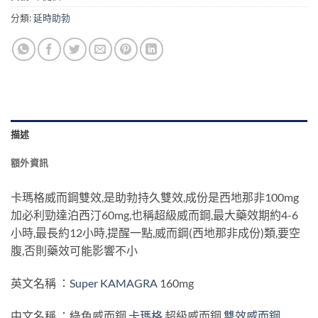
分類:
延時助勃
描述
額外資訊
卡瑪格威而鋼雙效,是助勃持久雙效,成份是西地那非100mg
加必利勁達泊西汀60mg,也稱超級威而鋼,最大藥效期約4-6
小時,最長約12小時,提醒一點,威而鋼(西地那非成份)類,要空
腹,否則藥效可能影響不小
英文名稱 ：
Super KAMAGRA
160mg
中文名稱 ：綠色威而鋼
卡瑪格
超級威而鋼
雙效威而鋼