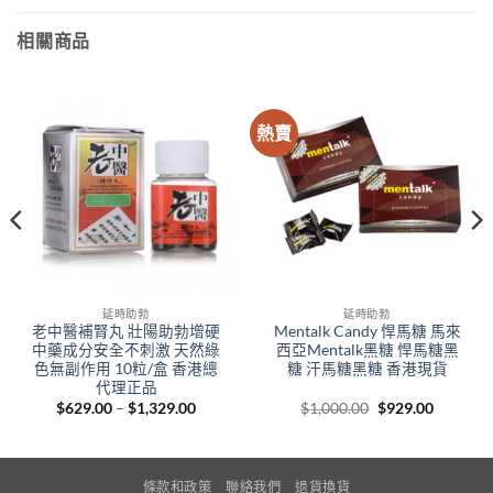
相關商品
熱賣
延時助勃
延時助勃
老中醫補腎丸 壯陽助勃增硬
Mentalk Candy 悍馬糖 馬來
中藥成分安全不刺激 天然綠
西亞Mentalk黑糖 悍馬糖黑
色無副作用 10粒/盒 香港總
糖 汗馬糖黑糖 香港現貨
代理正品
Price
Original
Current
$
629.00
–
$
1,329.00
$
1,000.00
$
929.00
range:
price
price
00
$629.00
was:
is:
gh
through
$1,000.00.
$929.00.
.00
$1,329.00
條款和政策
聯絡我們
退貨換貨