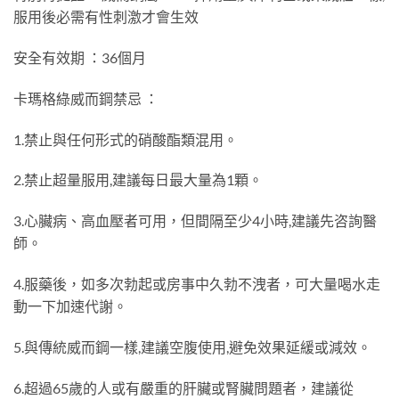
服用後必需有性刺激才會生效
安全有效期 ：36個月
卡瑪格綠威而鋼禁忌 ：
1.禁止與任何形式的硝酸酯類混用。
2.禁止超量服用,建議每日最大量為1顆。
3.心臟病、高血壓者可用，但間隔至少4小時,建議先咨詢醫
師。
4.服藥後，如多次勃起或房事中久勃不洩者，可大量喝水走
動一下加速代謝。
5.與傳統威而鋼一樣,建議空腹使用,避免效果延緩或減效。
6.超過65歲的人或有嚴重的肝臟或腎臟問題者，建議從