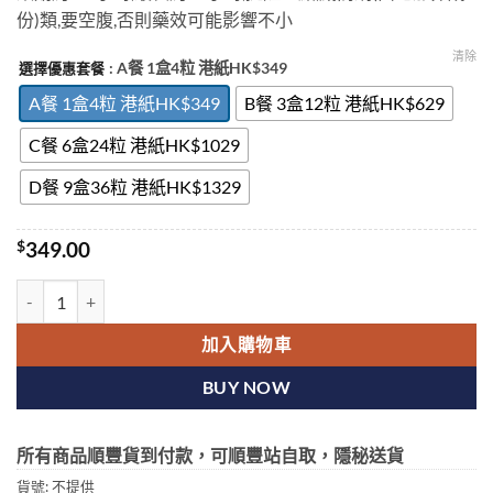
$1,329.00
份)類,要空腹,否則藥效可能影響不小
清除
: A餐 1盒4粒 港紙HK$349
選擇優惠套餐
A餐 1盒4粒 港紙HK$349
B餐 3盒12粒 港紙HK$629
C餐 6盒24粒 港紙HK$1029
D餐 9盒36粒 港紙HK$1329
$
349.00
KAMAGRA 卡瑪格 菱形偉哥 雙效威而鋼 160mg 壯陽持久 原裝進口
加入購物車
BUY NOW
所有商品順豐貨到付款，可順豐站自取，隱秘送貨
貨號:
不提供