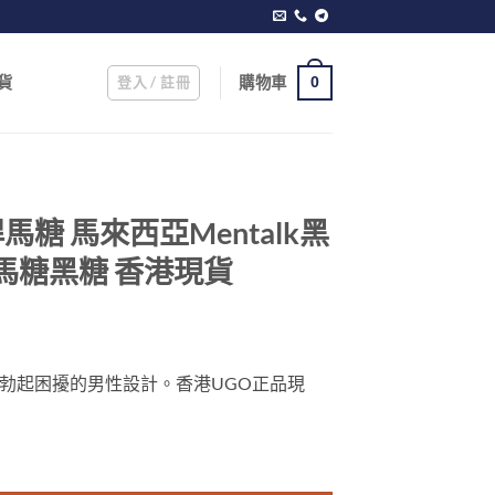
登入 / 註冊
購物車
貨
0
y 悍馬糖 馬來西亞Mentalk黑
汗馬糖黑糖 香港現貨
Current
price
勃起困擾的男性設計。香港UGO正品現
s:
0.
$929.00.
西亞Mentalk黑糖 悍馬糖黑糖 汗馬糖黑糖 香港現貨 數量