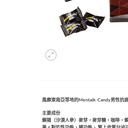
風靡東南亞等地的Mentalk Candy男
主要成份
鎖陽（沙漠人參）麥芽，麥芽糖，咖啡，鎖
果。對於性功能、腸功能、 腎上皮質分泌