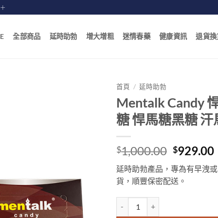
賠十
E
全部商品
延時助勃
增大增粗
迷情春藥
健康資訊
退貨換
首頁
/
延時助勃
Mentalk Cand
糖 悍馬糖黑糖 
Original
1,000.00
929.00
$
$
price
延時助勃產品，專為有早洩或
was:
i
貨，順豐保密配送。
$1,000.0
Mentalk Candy 悍馬糖 馬來