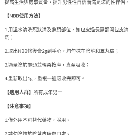
提高生活與房事質量，提升男性性自信而滿足您的性伴侶。
【
NBB
使用方法】
1.
用溫水清洗冠狀溝及龜頭部位，如包皮過長需翻開包皮清
洗；
2.
取出
NBB
修復膏
2g
到手心，均勻抹在陰莖和睪丸處；
3.
適量塗於龜頭並輕柔按摩，直至吸收；
4.
重新取出
1g
，重複一遍吸收完即可。
【適用人群】
所有成年男士
【注意事項】
1.
僅外用不可替代藥物，服用。
2.
請勿塗抹於陰莖皮膚傷口處。