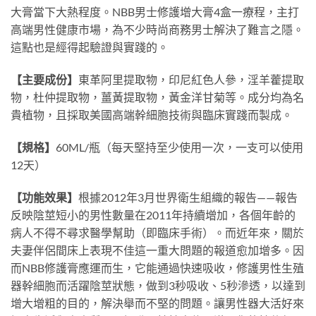
大膏當下大熱程度。
NBB
男士修護增大膏
4
盒一療程，主打
高端男性健康市場，為不少時尚商務男士解決了難言之隱。
這點也是經得起驗證與實踐的。
【主要成份】
東革阿里提取物，印尼紅色人參，淫羊藿提取
物，杜仲提取物，薑黃提取物，黃金洋甘菊等。成分均為名
貴植物，且採取美國高端幹細胞技術與臨床實踐而製成。
【規格】
60ML/
瓶（每天堅持至少使用一次，一支可以使用
12
天）
【功能效果】
根據
2012
年
3
月世界衛生組織的報告
——
報告
反映陰莖短小的男性數量在
2011
年持續增加，各個年齡的
病人不得不尋求醫學幫助（即臨床手術）。而近年來，關於
夫妻伴侶間床上表現不佳這一重大問題的報道愈加增多。因
而
NBB
修護膏應運而生，它能通過快速吸收，修護男性生殖
器幹細胞而活躍陰莖狀態，做到
3
秒吸收、
5
秒滲透，以達到
增大增粗的目的，解決舉而不堅的問題。讓男性器大活好來