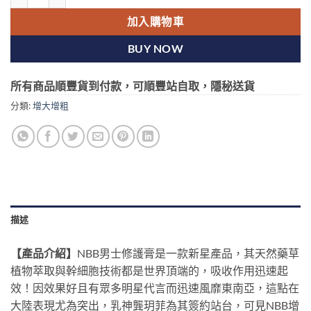
加入購物車
BUY NOW
所有商品順豐貨到付款，可順豐站自取，隱秘送貨
分類:
增大增粗
描述
【產品介紹】
NBB
男士修護膏是一款新星產品，其天然藥草
植物萃取與幹細胞技術都是世界頂端的，吸收作用迅速起
效！因效果好且有眾多明星代言而迅速風靡東南亞，這點在
大陸表現尤為突出，乳神龔玥菲為其簽約站台，可見
NBB
增