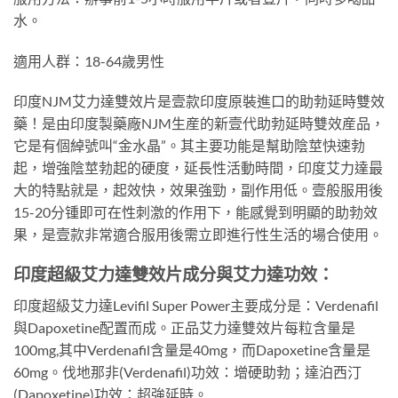
水。
適用人群：18-64歲男性
印度NJM艾力達雙效片是壹款印度原裝進口的助勃延時雙效
藥！是由印度製藥廠NJM生産的新壹代助勃延時雙效産品，
它是有個綽號叫“金水晶”。其主要功能是幫助陰莖快速勃
起，增強陰莖勃起的硬度，延長性活動時間，印度艾力達最
大的特點就是，起效快，效果強勁，副作用低。壹般服用後
15-20分锺即可在性刺激的作用下，能感覺到明顯的助勃效
果，是壹款非常適合服用後需立即進行性生活的場合使用。
印度超級艾力達雙效片成分與艾力達功效：
印度超級艾力達Levifil Super Power主要成分是：Verdenafil
與Dapoxetine配置而成。正品艾力達雙效片每粒含量是
100mg,其中Verdenafil含量是40mg，而Dapoxetine含量是
60mg。伐地那非(Verdenafil)功效：增硬助勃；達泊西汀
(Dapoxetine)功效：超強延時。