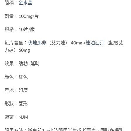
簡稱：
金水晶
劑量：100mg/片
規格：10片/版
每片含量：
伐地那非
（艾力達） 40mg +
達泊西汀
（超級艾
力達）60mg
效果：助勃+延時
顔色：紅色
産地：印度
形狀：菱形
廠家：NJM
服用方法：辦事前1-5小時服用半片或者壹片，同時多喝甜