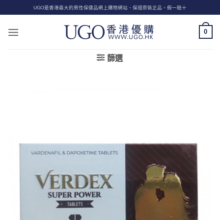
Skip
UGO是香港最大的男性保健品網上購物網站、保證原裝正品，假一賠十
to
content
0
篩選