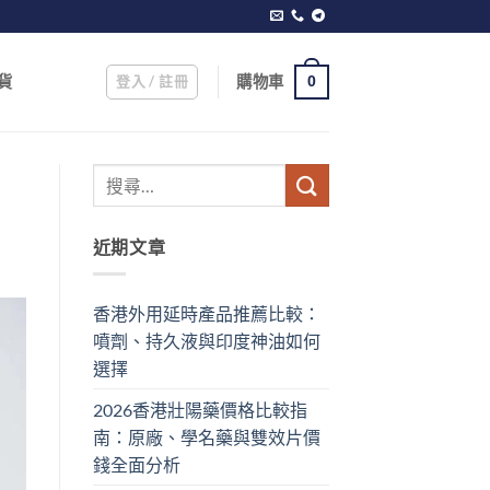
登入 / 註冊
購物車
貨
0
近期文章
香港外用延時產品推薦比較：
噴劑、持久液與印度神油如何
選擇
2026香港壯陽藥價格比較指
南：原廠、學名藥與雙效片價
錢全面分析