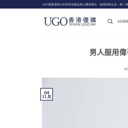
Skip
UGO是香港最大的男性保健品網上購物網站、保證原裝正品，假一
to
content
HOM
男人服用偉哥
P
04
11 月