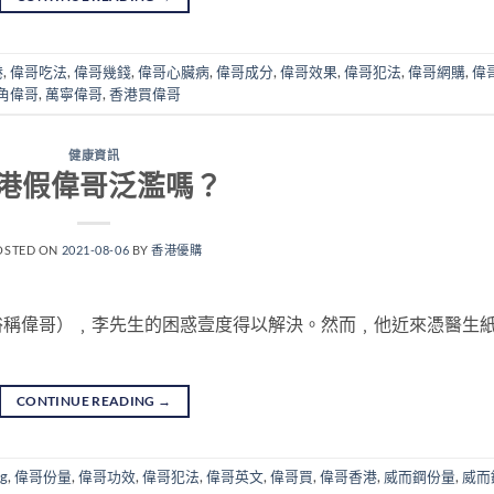
港
,
偉哥吃法
,
偉哥幾錢
,
偉哥心臟病
,
偉哥成分
,
偉哥效果
,
偉哥犯法
,
偉哥網購
,
偉
角偉哥
,
萬寧偉哥
,
香港買偉哥
健康資訊
港假偉哥泛濫嗎？
OSTED ON
2021-08-06
BY
香港優購
俗稱偉哥）﹐李先生的困惑壹度得以解決。然而﹐他近來憑醫生
CONTINUE READING
→
g
,
偉哥份量
,
偉哥功效
,
偉哥犯法
,
偉哥英文
,
偉哥買
,
偉哥香港
,
威而鋼份量
,
威而