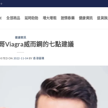
賠十
E
全部商品
延時助勃
增大增粗
迷情春藥
健康資訊
退貨換
健康資訊
Viagra威而鋼的七點建議
OSTED ON
2022-11-04
BY
香港優購