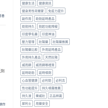
健康生活
健康資訊
健身男性荷爾蒙
免疫力提升
哥香
副作用
助勃延時產品
助勃持久
勃起功能障礙
印度學名藥
印度神油
壓力管理
壯陽藥
壯陽藥推薦
壯陽藥比較
外用延時產品
外用持久產品
天然壯陽
威而鋼
威而鋼哪裡買
紙到
延時助勃
延時噴劑
心血管健康
必利勁
必利吉
性功能提升
持久噴霧推薦
持久液
樂威壯
正品辨識
犀利士
用藥安全
鋼作