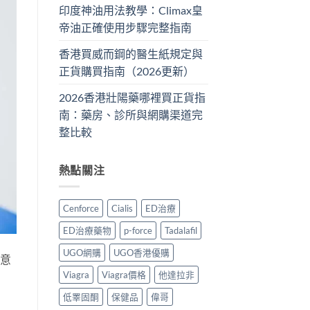
印度神油用法教學：Climax皇
帝油正確使用步驟完整指南
香港買威而鋼的醫生紙規定與
正貨購買指南（2026更新）
2026香港壯陽藥哪裡買正貨指
南：藥房、診所與網購渠道完
整比較
熱點關注
Cenforce
Cialis
ED治療
ED治療藥物
p-force
Tadalafil
UGO網購
UGO香港優購
註意
Viagra
Viagra價格
他達拉非
低睪固酮
保健品
偉哥