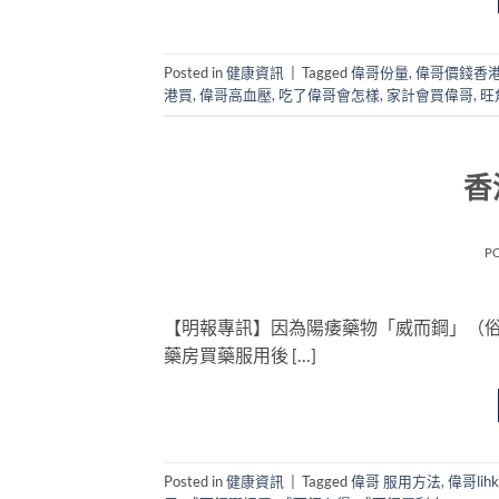
Posted in
健康資訊
|
Tagged
偉哥份量
,
偉哥價錢香
港買
,
偉哥高血壓
,
吃了偉哥會怎樣
,
家計會買偉哥
,
旺
香
P
【明報專訊】因為陽痿藥物「威而鋼」（
藥房買藥服用後 […]
Posted in
健康資訊
|
Tagged
偉哥 服用方法
,
偉哥lihk