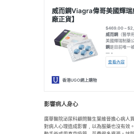
影響病人身心
廣華醫院泌尿科顧問醫生葉維晉擔心病人
對病人心理造成影響﹐以為服藥也沒有效
動手術或用真空吸管﹐花費很多資源。該