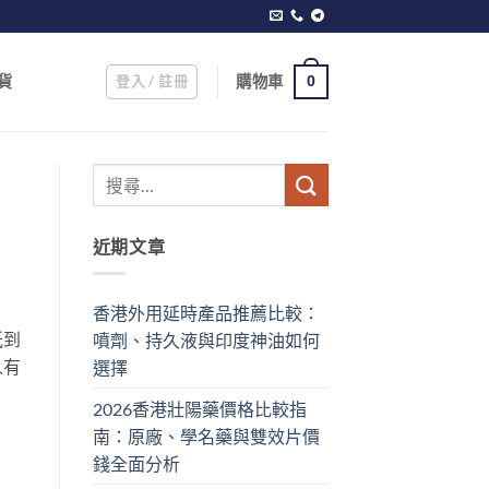
登入 / 註冊
購物車
貨
0
近期文章
香港外用延時產品推薦比較：
紙到
噴劑、持久液與印度神油如何
人有
選擇
2026香港壯陽藥價格比較指
南：原廠、學名藥與雙效片價
錢全面分析