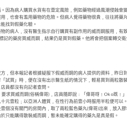
惱。因為病人購買水貨有在壹定風險﹐例如藥物經過風潮侵蝕會
服用﹐也會有濫用藥物的危險。但病人覺得藥物很貴﹐往往將藥
未能找到假藥化驗。
藥物的病人﹐沒有醫生指示自行購買有副作用的威而鋼服用﹐有
有標記的藥房買威而鋼﹐結果仍是買到假藥。他將會把個案轉交衛
處方﹐但本報記者根據疑服下假威而鋼的病人提供的資料﹐昨日
房「試買」時﹐便在沒有出示醫生紙的情況下﹐輕易買到兩粒散
﹐店員都沒有向記者查問。
要求買威而鋼(俗稱偉哥)﹐店員隨即說﹕「偉哥呀﹗Ok o既﹗
九十元壹粒﹔以亞洲人體質﹐在性行為前壹小時服用半粒便可以
壹個沒有關門的房間內﹐取了兩粒藍色藥丸(偉哥)出來﹐放入膠
由於只能購得散裝威而鋼﹐暫未能確定購得的藥丸是真是假。