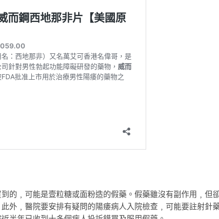
買到的﹐可能是壹粒糖或面粉造的假藥。假藥雖沒有副作用﹐但
。此外﹐醫院要安排有疑問的陽痿病人入院檢查﹐可能要註射針
院近半年已收到十多個病人投訴錯買及服用假藥。