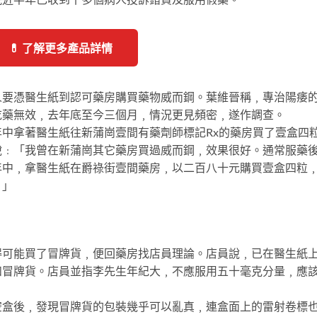
💊 了解更多產品詳情
人要憑醫生紙到認可藥房購買藥物威而鋼。葉維晉稱﹐專治陽痿
吃藥無效﹐去年底至今三個月﹐情況更見頻密﹐遂作調查。
中拿著醫生紙往新蒲崗壹間有藥劑師標記Rx的藥房買了壹盒四
說﹕「我曾在新蒲崗其它藥房買過威而鋼﹐效果很好。通常服藥
年中﹐拿醫生紙在爵祿街壹間藥房﹐以二百八十元購買壹盒四粒
。」
得可能買了冒牌貨﹐便回藥房找店員理論。店員說﹐已在醫生紙
和冒牌貨。店員並指李先生年紀大﹐不應服用五十毫克分量﹐應
空盒後﹐發現冒牌貨的包裝幾乎可以亂真﹐連盒面上的雷射卷標