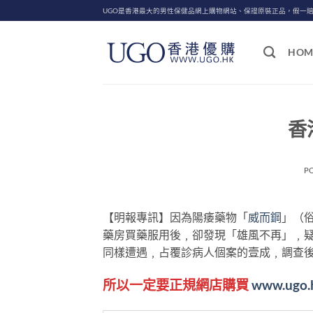
Skip
UGO是香港最大的男性保健品網上購物網站、保證原裝正品，假一
to
content
HOM
香
P
【明報專訊】因為陽痿藥物「
威而鋼
」（
藥房買藥服用後﹐卻發現「雄風不再」﹐
同樣遭遇﹐占覆診病人個案的壹成﹐調查
所以一定要正規網店購買
www.ugo.