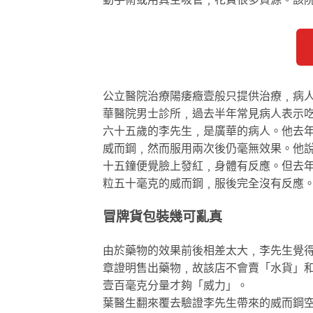
公立醫院治療陽痿癥壹般只提供治療﹐病
華醫院男士診所﹐過去半年常見病人表示
六十五歲的李先生﹐是廣華的病人。他去年
威而鋼﹐然而服用兩次後仍毫無效果。他
十五鐘便覺臉上發紅﹐身體有反應。但去
粒五十毫克的威而鋼﹐服後完全沒有反應
冒牌貨包裝幾可亂真
由於藥物的效果前後相差太大﹐李先生覺
章證明售出藥物﹐故該店不會賣「水貨」
壹百毫克分量才夠「威力」。
葉醫生翻來覆去驗證李先生帶來的威而鋼