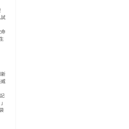
變
丸試
致命
生
到新
裝威
」記
。」
袋