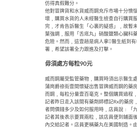
仿得真假難分。
他對冒牌貨和水貨威而鋼充斥市場十分懊
壞﹐購買水貨的人未經醫生檢查自行購買
完﹐才肯告訴醫生「心裏的疑惑」﹐故暫
葉強調﹐服用「舌底丸」硝酸鹽類心臟科
危險。然而﹐這壹趟是病人拿醫生紙到
署﹐希望該署全力跟進及打擊。
毋須處方每粒90元
威而鋼屬受監管藥物﹐購買時須出示醫生
蒲崗爵祿街壹間懷疑出售冒牌威而鋼的藥
而鋼﹐每粒分量壹百毫克。整個購買過程
記者昨日走入該間有藥劑師標記Rx的藥房﹐
者問價錢多少及如何服用時﹐店員說﹕「
記者其後表示要買兩粒﹐該店員便到鋪面後
內交給記者。店員更稱藥丸在美國制造。