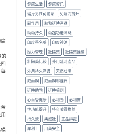
健康生活
健康資訊
健身男性荷爾蒙
免疫力提升
副作用
助勃延時產品
助勃持久
勃起功能障礙
的廣
印度學名藥
印度神油
壓力管理
壯陽藥
壯陽藥推薦
粒的
壯陽藥比較
外用延時產品
後四
﹐每
外用持久產品
天然壯陽
威而鋼
威而鋼哪裡買
延時助勃
延時噴劑
心血管健康
必利勁
必利吉
上蓋
性功能提升
持久噴霧推薦
該用
持久液
樂威壯
正品辨識
犀利士
用藥安全
也模