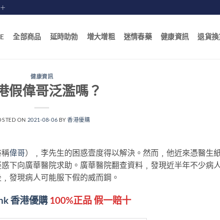
賠十
E
全部商品
延時助勃
增大增粗
迷情春藥
健康資訊
退貨換
健康資訊
港假偉哥泛濫嗎？
OSTED ON
2021-08-06
BY
香港優購
俗稱
偉哥
）﹐李先生的困惑壹度得以解決。然而﹐他近來憑醫生
疑惑下向廣華醫院求助。廣華醫院翻查資料﹐發現近半年不少病
後﹐發現病人可能服下假的威而鋼。
hk
香港優購
100%正品 假一賠十