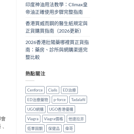
印度神油用法教學：Climax皇
帝油正確使用步驟完整指南
香港買威而鋼的醫生紙規定與
正貨購買指南（2026更新）
2026香港壯陽藥哪裡買正貨指
南：藥房、診所與網購渠道完
整比較
熱點關注
Cenforce
Cialis
ED治療
ED治療藥物
p-force
Tadalafil
UGO網購
UGO香港優購
卻會
Viagra
Viagra價格
他達拉非
藥﹑
低睪固酮
保健品
偉哥