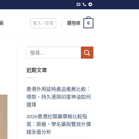
登入 / 註冊
購物車
貨
0
近期文章
香港外用延時產品推薦比較：
噴劑、持久液與印度神油如何
選擇
2026香港壯陽藥價格比較指
南：原廠、學名藥與雙效片價
錢全面分析