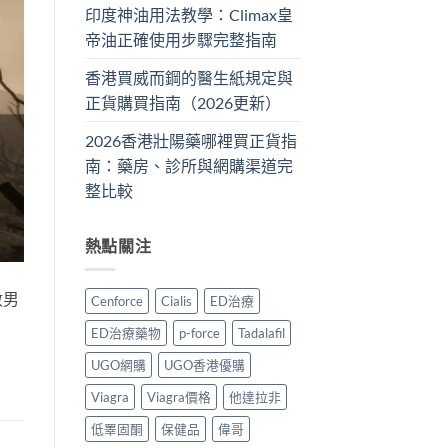
印度神油用法教學：Climax皇
帝油正確使用步驟完整指南
香港買威而鋼的醫生紙規定與
正貨購買指南（2026更新）
2026香港壯陽藥哪裡買正貨指
南：藥房、診所與網購渠道完
整比較
熱點關注
數男
Cenforce
Cialis
ED治療
ED治療藥物
p-force
Tadalafil
UGO網購
UGO香港優購
Viagra
Viagra價格
他達拉非
低睪固酮
保健品
偉哥