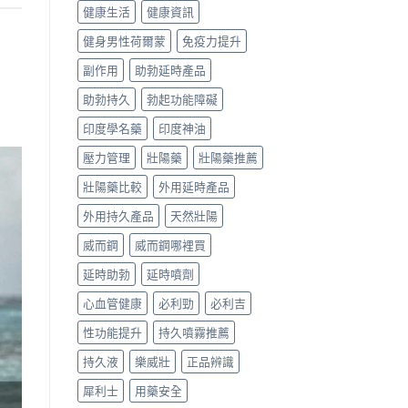
健康生活
健康資訊
健身男性荷爾蒙
免疫力提升
副作用
助勃延時產品
助勃持久
勃起功能障礙
印度學名藥
印度神油
壓力管理
壯陽藥
壯陽藥推薦
壯陽藥比較
外用延時產品
外用持久產品
天然壯陽
威而鋼
威而鋼哪裡買
延時助勃
延時噴劑
心血管健康
必利勁
必利吉
性功能提升
持久噴霧推薦
持久液
樂威壯
正品辨識
犀利士
用藥安全