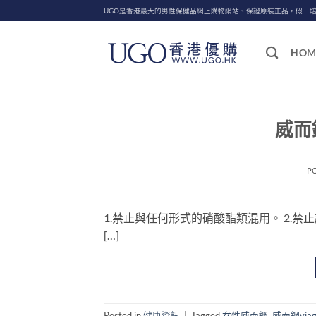
Skip
UGO是香港最大的男性保健品網上購物網站、保證原裝正品，假一
to
content
HOM
威而
P
1.禁止與任何形式的硝酸酯類混用。 2.禁止
[…]
Posted in
健康資訊
|
Tagged
女性威而鋼
,
威而鋼via