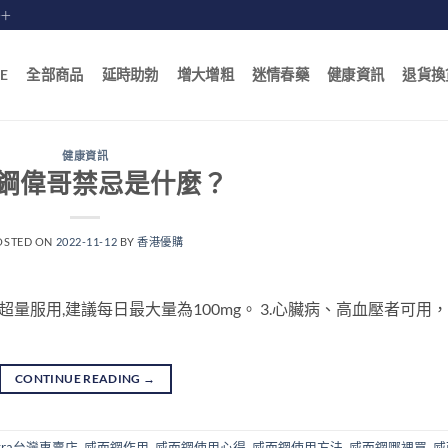
賠十
E
全部商品
延時助勃
增大增粗
迷情春藥
健康資訊
退貨換
健康資訊
鋼偉哥禁忌是什麼？
OSTED ON
2022-11-12
BY
香港優購
超量服用,建議每日最大量為100mg。 3.心臟病、高血壓者可用，
CONTINUE READING
→
gra台灣專賣店
,
威而鋼作用
,
威而鋼使用心得
,
威而鋼使用方法
,
威而鋼哪裡買
,
威