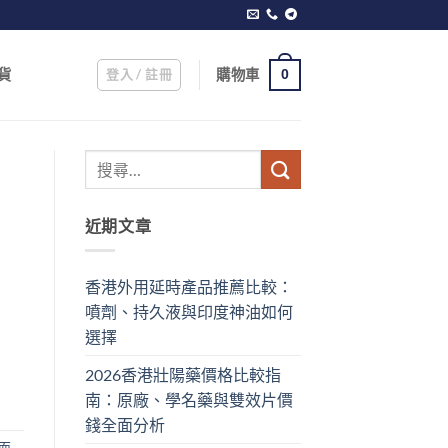
登入 / 註冊
購物車
貨
0
近期文章
香港外用延時產品推薦比較：
噴劑、持久液與印度神油如何
選擇
2026香港壯陽藥價格比較指
南：原廠、學名藥與雙效片價
錢全面分析
而