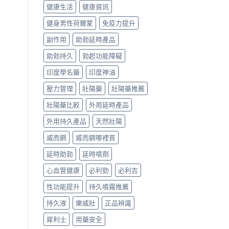
健康生活
健康資訊
健身男性荷爾蒙
免疫力提升
副作用
助勃延時產品
助勃持久
勃起功能障礙
印度學名藥
印度神油
壓力管理
壯陽藥
壯陽藥推薦
壯陽藥比較
外用延時產品
外用持久產品
天然壯陽
威而鋼
威而鋼哪裡買
延時助勃
延時噴劑
心血管健康
必利勁
必利吉
性功能提升
持久噴霧推薦
持久液
樂威壯
正品辨識
犀利士
用藥安全