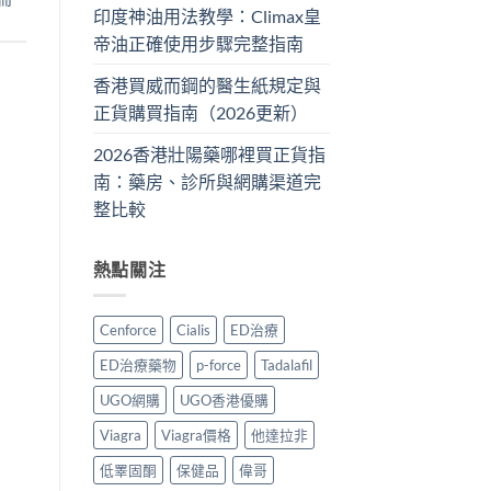
印度神油用法教學：Climax皇
帝油正確使用步驟完整指南
香港買威而鋼的醫生紙規定與
正貨購買指南（2026更新）
2026香港壯陽藥哪裡買正貨指
南：藥房、診所與網購渠道完
整比較
熱點關注
Cenforce
Cialis
ED治療
ED治療藥物
p-force
Tadalafil
UGO網購
UGO香港優購
Viagra
Viagra價格
他達拉非
低睪固酮
保健品
偉哥