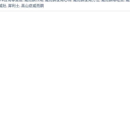
威壯
,
犀利士
,
高山症威而鋼