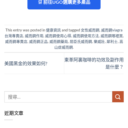
🛒 前往UGO選購更多產品
This entry was posted in
健康資訊
and tagged
女性威而鋼
,
威而鋼viagra
台灣專賣店
,
威而鋼作用
,
威而鋼使用心得
,
威而鋼使用方法
,
威而鋼哪裡買
,
威而鋼專賣店
,
威而鋼正品
,
威而鋼藥局
,
屈臣氏威而鋼
,
樂威壯
,
犀利士
,
高
山症威而鋼
.
東革阿裏咖啡的功效及副作用
美國黑金的效果如何?
是什麼？
近期文章