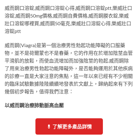
威而鋼口溶錠,威而鋼口溶錠心得,威而鋼口溶錠ptt,樂威壯口
溶錠,威而鋼50mg價格,威而鋼自費價格,威而鋼膜衣錠,樂威
壯口溶錠哪裡買,威而鋼50毫克,樂威壯口溶錠心得,樂威壯口
溶錠ptt
威而鋼(Viagra)是第一個治療男性勃起功能障礙的口服藥
物，並不是荷爾蒙也不是春藥，它的作用在於增加陰莖血管
平滑肌的放鬆，而使血流增加而加強陰莖的勃起.威而鋼除
了用來治療男性勃起功能障礙外，是否能夠運用於其他疾病
的診療一直是大家注意的焦點，這一年以來已經有不少相關
的臨床試驗數據陸陸續續地發表於文獻上，歸納起來有下列
幾個初步報告，值得我們注意：
以威而鋼治療肺動脈高血壓
💊 了解更多產品詳情