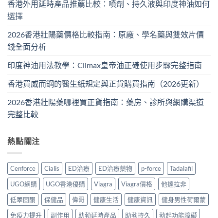
香港外用延時產品推薦比較：噴劑、持久液與印度神油如何
選擇
2026香港壯陽藥價格比較指南：原廠、學名藥與雙效片價
錢全面分析
印度神油用法教學：Climax皇帝油正確使用步驟完整指南
香港買威而鋼的醫生紙規定與正貨購買指南（2026更新）
2026香港壯陽藥哪裡買正貨指南：藥房、診所與網購渠道
完整比較
熱點關注
Cenforce
Cialis
ED治療
ED治療藥物
p-force
Tadalafil
UGO網購
UGO香港優購
Viagra
Viagra價格
他達拉非
低睪固酮
保健品
偉哥
健康生活
健康資訊
健身男性荷爾蒙
免疫力提升
副作用
助勃延時產品
助勃持久
勃起功能障礙