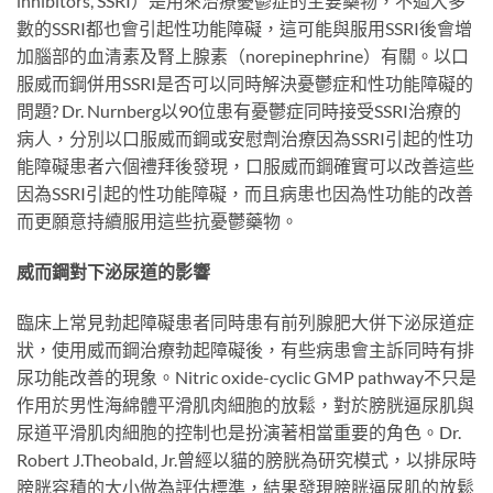
inhibitors, SSRI）是用來治療憂鬱症的主要藥物，不過大多
數的SSRI都也會引起性功能障礙，這可能與服用SSRI後會增
加腦部的血清素及腎上腺素（norepinephrine）有關。以口
服威而鋼併用SSRI是否可以同時解決憂鬱症和性功能障礙的
問題? Dr. Nurnberg以90位患有憂鬱症同時接受SSRI治療的
病人，分別以口服威而鋼或安慰劑治療因為SSRI引起的性功
能障礙患者六個禮拜後發現，口服威而鋼確實可以改善這些
因為SSRI引起的性功能障礙，而且病患也因為性功能的改善
而更願意持續服用這些抗憂鬱藥物。
威而鋼對下泌尿道的影響
臨床上常見勃起障礙患者同時患有前列腺肥大併下泌尿道症
狀，使用威而鋼治療勃起障礙後，有些病患會主訴同時有排
尿功能改善的現象。Nitric oxide-cyclic GMP pathway不只是
作用於男性海綿體平滑肌肉細胞的放鬆，對於膀胱逼尿肌與
尿道平滑肌肉細胞的控制也是扮演著相當重要的角色。Dr.
Robert J.Theobald, Jr.曾經以貓的膀胱為研究模式，以排尿時
膀胱容積的大小做為評估標準，結果發現膀胱逼尿肌的放鬆