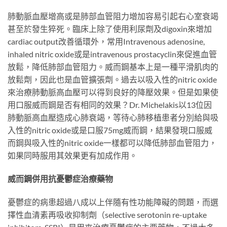
肺動脈血壓增高或是肺部血管阻力增加容易引起右心室衰竭
甚至於發生猝死。臨床上除了使用利尿劑及digoxin來增加
cardiac output改善循環外，常用Intravenous adenosine,
inhaled nitric oxide或是intravenous prostacyclin來促進血管
放鬆，降低肺部血管阻力。威而鋼基本上是一種平滑肌肉的
放鬆劑，因此也是血管擴張劑。過去以吸入性的nitric oxide
來治療肺動脈高血壓可以得到良好的降壓效果。但是如果使
用口服威而鋼是否有相同的效果？Dr. Michelakis以13位因
肺動脈高血壓造成心肺衰竭，等待心肺移植患者分別給與吸
入性的nitric oxide或是口服75mg威而鋼，結果發現口服威
而鋼與吸入性的nitric oxide一樣都可以降低肺部血管阻力，
如果同時服用其效果更有加成作用。
威而鋼併用抗憂鬱症治療藥物
憂鬱症的病患超過八成以上伴隨有性功能障礙的問題，而選
擇性血清素再吸收抑制劑（selective serotonin re-uptake