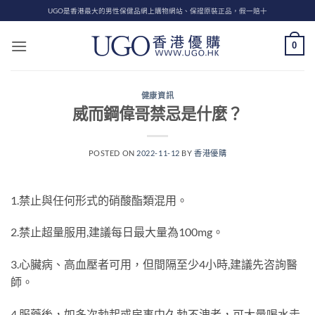
Skip
UGO是香港最大的男性保健品網上購物網站、保證原裝正品，假一賠十
to
content
0
健康資訊
威而鋼偉哥禁忌是什麼？
POSTED ON
2022-11-12
BY
香港優購
1.禁止與任何形式的硝酸酯類混用。
2.禁止超量服用,建議每日最大量為100mg。
3.心臟病、高血壓者可用，但間隔至少4小時,建議先咨詢醫
師。
4.服藥後，如多次勃起或房事中久勃不洩者，可大量喝水走