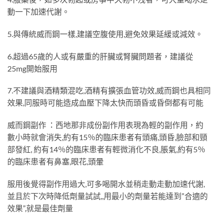
動一下加速代謝。
5.與傳統威而鋼一樣,建議空腹使用,避免效果延緩或減效。
6.超過65歲的人或有嚴重的肝臟或腎臟問題者，建議從
25mg開始服用
7.不建議與酒精類混吃,酒精有擴張血管功效,威而鋼也具相同
效果,同服時可能造成血壓下降太快而頭昏或昏倒都有可能
威而鋼副作 ：西地那非成份副作用表現為輕的副作用，約
數小時就會消失,約有15％的臨床患者有頭痛,頭昏,臉部和頸
部發紅, 約有14％的臨床患者有輕微消化不良,脹氣,約有5％
的臨床患者有鼻塞,眼花,頭暈
服用後覺得副作用過大,可多喝開水並稍走動走動加速代謝,
並且於下次時降低劑量試試,,用最小的劑量若能達到”合適的
效果”,就是最佳劑量