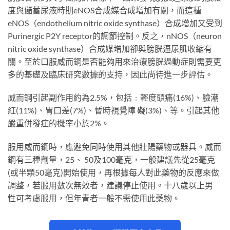
度與儲蓄尿液時期eNOS合成媒合成增加有關，而這種
eNOS（endothelium nitric oxide synthase）合成增加又受到
Purinergic P2Y receptor的調節控制。反之，nNOS（neuron
nitric oxide synthase）合成媒增加卻與膀胱逼尿肌收縮有
關。至於口服威而鋼是否能夠用來治療膀胱過動症則需要更
多的基礎及臨床研究數據的支持，因此尚待進一步評估。
威而鋼引起副作用約為2.5%，包括﹕輕度頭痛(16%)、臉潮
紅(11%)、胃口差(7%)、暫時視覺障 礙(3%)、等。引起其他
嚴重併發症的機率小於2%。
服用威而鋼時，應避免同時使用其他壯陽藥物或器具。威而
鋼有三種劑量，25、 50及100毫克，一般建議先從25毫克
(或半顆50毫克)開始使用，再根據每人對此藥物的反應來做
調整，若服用數次無效者，建議停止使用。十八歲以上男
性可考慮服用，但年青者一般不需使用此藥物。