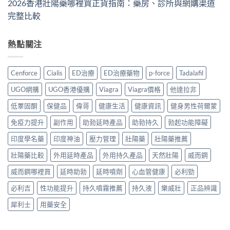
2026香港壯陽藥哪裡買正貨指南：藥房、診所與網購渠道
完整比較
熱點關注
Cenforce
Cialis
ED治療
ED治療藥物
p-force
Tadalafil
UGO網購
UGO香港優購
Viagra
Viagra價格
他達拉非
低睪固酮
保健品
偉哥
健康生活
健康資訊
健身男性荷爾蒙
免疫力提升
副作用
助勃延時產品
助勃持久
勃起功能障礙
印度學名藥
印度神油
壓力管理
壯陽藥
壯陽藥推薦
壯陽藥比較
外用延時產品
外用持久產品
天然壯陽
威而鋼
威而鋼哪裡買
延時助勃
延時噴劑
心血管健康
必利勁
必利吉
性功能提升
持久噴霧推薦
持久液
樂威壯
正品辨識
犀利士
用藥安全