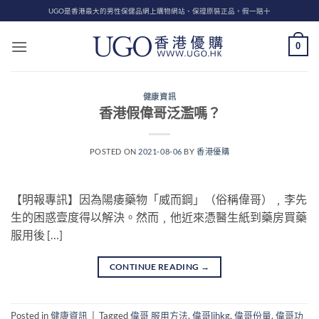
Skip
UGO是香港最大的男性保健品網上購物網站、保證原裝正品，假一賠十
to
content
0
健康資訊
香港假偉哥泛濫嗎？
POSTED ON
2021-08-06
BY
香港優購
【明報專訊】因為陽痿藥物「威而鋼」（俗稱偉哥）﹐李先
生的困惑壹度得以解決。然而﹐他近來憑醫生紙到藥房買藥
服用後 […]
CONTINUE READING
→
Posted in
健康資訊
|
Tagged
偉哥 服用方法
,
偉哥lihkg
,
偉哥份量
,
偉哥功