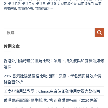
效
,
偉哥犯法
,
偉哥英文
,
偉哥買
,
偉哥香港
,
威而鋼份量
,
威而鋼作用
,
威而
鋼哪裡買
,
威而鋼心得
,
威而鋼犀利士
近期文章
香港外用延時產品推薦比較：噴劑、持久液與印度神油如何
選擇
2026香港壯陽藥價格比較指南：原廠、學名藥與雙效片價
錢全面分析
印度神油用法教學：Climax皇帝油正確使用步驟完整指南
香港買威而鋼的醫生紙規定與正貨購買指南（2026更新）