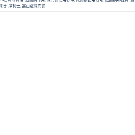
威壯
,
犀利士
,
高山症威而鋼