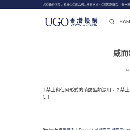
Skip
UGO是香港最大的男性保健品網上購物網站、保證原裝正品，假一
to
content
HOM
威而
P
1.禁止與任何形式的硝酸酯類混用。 2.禁止
[…]
Posted in
健康資訊
|
Tagged
女性威而鋼
,
威而鋼via