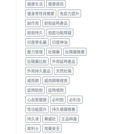
健康生活
健康資訊
健身男性荷爾蒙
免疫力提升
副作用
助勃延時產品
助勃持久
勃起功能障礙
印度學名藥
印度神油
壓力管理
壯陽藥
壯陽藥推薦
壯陽藥比較
外用延時產品
外用持久產品
天然壯陽
威而鋼
威而鋼哪裡買
延時助勃
延時噴劑
心血管健康
必利勁
必利吉
性功能提升
持久噴霧推薦
持久液
樂威壯
正品辨識
犀利士
用藥安全