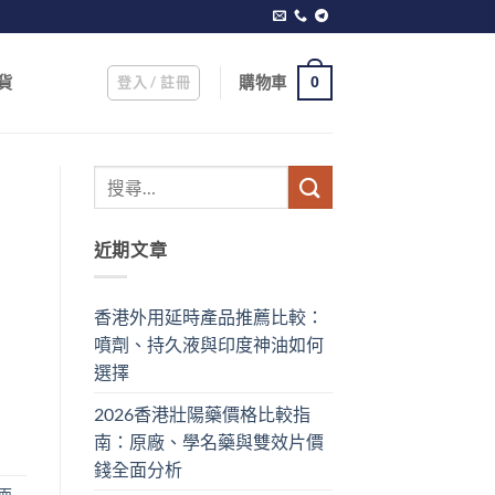
登入 / 註冊
購物車
貨
0
近期文章
香港外用延時產品推薦比較：
噴劑、持久液與印度神油如何
選擇
2026香港壯陽藥價格比較指
南：原廠、學名藥與雙效片價
錢全面分析
而