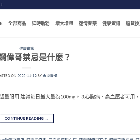
賠十
E
全部商品
延時助勃
增大增粗
迷情春藥
健康資訊
退貨換
健康資訊
鋼偉哥禁忌是什麼？
OSTED ON
2022-11-12
BY
香港優購
超量服用,建議每日最大量為100mg。 3.心臟病、高血壓者可用，
CONTINUE READING
→
gra台灣專賣店
,
威而鋼作用
,
威而鋼使用心得
,
威而鋼使用方法
,
威而鋼哪裡買
,
威