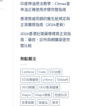
印度神油用法教學：Climax皇
帝油正確使用步驟完整指南
香港買威而鋼的醫生紙規定與
正貨購買指南（2026更新）
2026香港壯陽藥哪裡買正貨指
南：藥房、診所與網購渠道完
整比較
熱點關注
Cenforce
Cialis
ED治療
ED治療藥物
p-force
Tadalafil
UGO網購
UGO香港優購
Viagra
Viagra價格
他達拉非
低睪固酮
保健品
偉哥