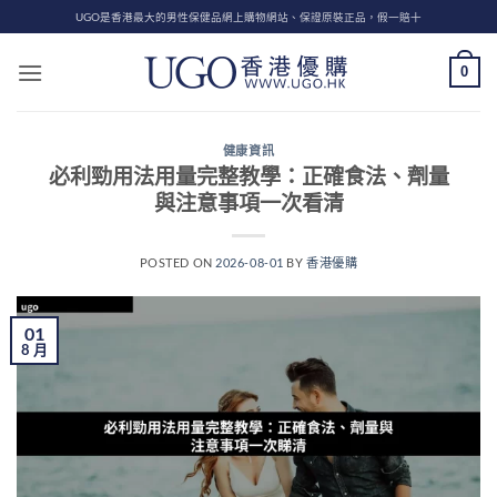
Skip
UGO是香港最大的男性保健品網上購物網站、保證原裝正品，假一賠十
to
content
0
健康資訊
必利勁用法用量完整教學：正確食法、劑量
與注意事項一次看清
POSTED ON
2026-08-01
BY
香港優購
01
8 月