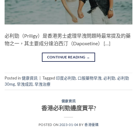
必利勁（Priligy）是香港男士處理早洩問題時最常提及的藥
物之一，其主要成分達泊西汀（Dapoxetine） […]
CONTINUE READING
→
Posted in
健康資訊
|
Tagged
印度必利勁
,
口服藥物早洩
,
必利勁
,
必利勁
30mg
,
早洩成因
,
早洩治療
健康資訊
香港必利勁邊度買平?
POSTED ON
2023-01-04
BY
香港優購