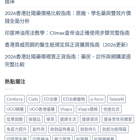
選擇
2026香港壯陽藥價格比較指南：原廠、學名藥與雙效片價
錢全面分析
印度神油用法教學：Climax皇帝油正確使用步驟完整指南
香港買威而鋼的醫生紙規定與正貨購買指南（2026更新）
2026香港壯陽藥哪裡買正貨指南：藥房、診所與網購渠道
完整比較
熱點關注
Cenforce
Cialis
ED治療
ED治療藥物
p-force
Tadalafil
UGO網購
UGO香港優購
Viagra
Viagra價格
他達拉非
低睪固酮
保健品
偉哥
健康生活
健康資訊
健身男性荷爾蒙
免疫力提升
副作用
助勃延時產品
助勃持久
勃起功能障礙
印度學名藥
印度神油
壓力管理
壯陽藥
壯陽藥推薦