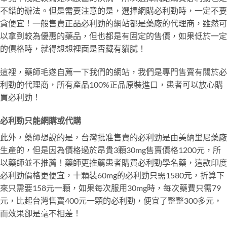
不錯的辦法。但是需要注意的是，選擇網購必利勁時，一定不要
貪便宜！一般售賣正品必利勁的網站都是藥廠的代理商，雖然可
以拿到較為優惠的藥品，但也都是有固定的售價，如果低於一定
的價格時，就得想想裡面是否藏有貓膩！
這裡，藥師毛遂自薦一下我們的網站，我們是專門售賣有關於必
利勁的代理商，所有產品100%正品原裝進口，患者可以放心購
買必利勁！
必利勁只能網購或代購
此外，藥師想說的是，台灣批准售賣的必利勁是由美納里尼藥廠
生產的，但是因為價格過於昂貴3顆30mg售賣價格1200元，所
以藥師並不推薦！藥師更推薦患者購買必利勁學名藥，這款印度
必利勁價格更便宜，十顆裝60mg的必利勁只需1580元，折算下
來只需要158元一顆，如果每次服用30mg時，每次藥費只需79
元，比起台灣售賣400元一顆的必利勁，便宜了整整300多元，
而效果卻是毫不相差！