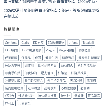
香港買威而鋼的醫生紙規定與正貨購買指南（2026更新）
2026香港壯陽藥哪裡買正貨指南：藥房、診所與網購渠道
完整比較
熱點關注
Cenforce
Cialis
ED治療
ED治療藥物
p-force
Tadalafil
UGO網購
UGO香港優購
Viagra
Viagra價格
他達拉非
低睪固酮
保健品
偉哥
健康生活
健康資訊
健身男性荷爾蒙
免疫力提升
副作用
助勃延時產品
助勃持久
勃起功能障礙
印度學名藥
印度神油
壓力管理
壯陽藥
壯陽藥推薦
壯陽藥比較
外用延時產品
外用持久產品
天然壯陽
威而鋼
威而鋼哪裡買
延時助勃
延時噴劑
心血管健康
必利勁
必利吉
性功能提升
持久噴霧推薦
持久液
樂威壯
正品辨識
犀利士
用藥安全