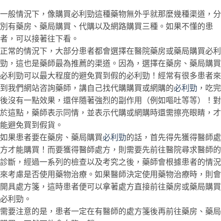
一般情況下，像購買必利勁這種藥物無外乎就那麼幾種渠道，分
別有藥房、藥局購買、代購以及網路購買三種。如果不懂的患
者，可以接著往下看。
正常的情況下，大部分患者都會選擇在醫院藥房或藥局購買必利
勁，這也是藥師最為推薦的渠道。因為，選擇在藥房、藥局購買
必利勁可以最大程度的避免買到假的必利勁！經常有很多患者來
到我們網站咨詢藥師，講自己找代購購買或網購的
必利勁
，吃完
後沒有一點效果，還伴隨著強烈的副作用（例如嘔吐等等）！對
於這點，藥師表示同情，並表示代購或網購時還需擦亮眼睛，才
能避免買到假貨。
如果患者要在藥房、藥局購買
必利勁
的話，首先得先獲得醫師處
方才能購買！而要獲得醫師處方，則需要先前往醫院尋求醫師的
診斷，經過一系列的檢查以及考究之後，藥師會根據患者的情況
來考慮是否使用藥物治療。如果醫師決定使用藥物治療時，則會
開具處方箋，這時患者便可以拿著處方直接前往藥房或藥局購買
必利勁。
需要注意的是，患者一定在有醫師的處方箋後再前往藥房、藥局