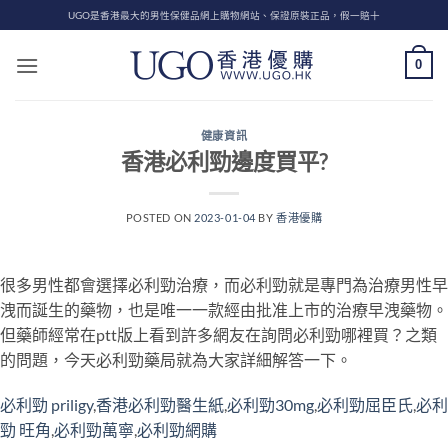
Skip
UGO是香港最大的男性保健品網上購物網站、保證原裝正品，假一賠十
to
content
0
健康資訊
香港必利勁邊度買平?
POSTED ON
2023-01-04
BY
香港優購
很多男性都會選擇必利勁治療，而必利勁就是專門為治療男性早
洩而誕生的藥物，也是唯一一款經由批准上市的治療早洩藥物。
但藥師經常在ptt版上看到許多網友在詢問必利勁哪裡買？之類
的問題，今天必利勁藥局就為大家詳細解答一下。
必利勁 priligy
,
香港必利勁醫生紙
,
必利勁30mg
,
必利勁屈臣氏
,
必利
勁 旺角
,
必利勁萬寧
,
必利勁網購