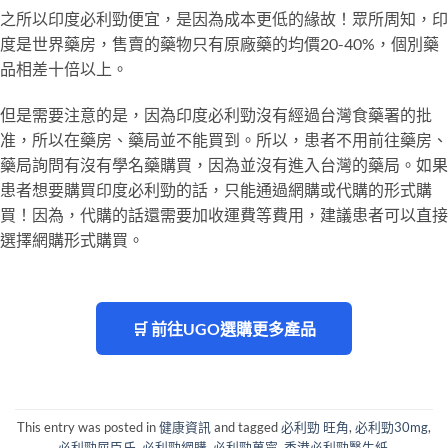
之所以印度必利勁便宜，是因為成本更低的緣故！眾所周知，印
度是世界藥房，售賣的藥物只有原廠藥的均價20-40%，個別藥
品相差十倍以上。
但是需要注意的是，因為印度必利勁沒有經過台灣食藥署的批
准，所以在藥房、藥局並不能買到。所以，患者不用前往藥房、
藥局詢問有沒有學名藥購買，因為並沒有進入台灣的藥局。如果
患者想要購買印度必利勁的話，只能通過網購或代購的形式購
買！因為，代購的話還需要加收運費等費用，建議患者可以直接
選擇網購形式購買。
🛒 前往UGO選購更多產品
This entry was posted in
健康資訊
and tagged
必利勁 旺角
,
必利勁30mg
,
必利勁屈臣氏
,
必利勁網購
,
必利勁萬寧
,
香港必利勁醫生紙
.