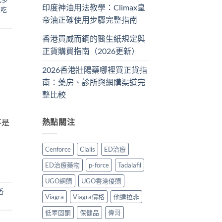
印度神油用法教學：Climax皇
久吃
帝油正確使用步驟完整指南
香港買威而鋼的醫生紙規定與
正貨購買指南（2026更新）
2026香港壯陽藥哪裡買正貨指
南：藥房、診所與網購渠道完
整比較
熱點關注
不是
Cenforce
Cialis
ED治療
ED治療藥物
p-force
Tadalafil
UGO網購
UGO香港優購
香
Viagra
Viagra價格
他達拉非
低睪固酮
保健品
偉哥