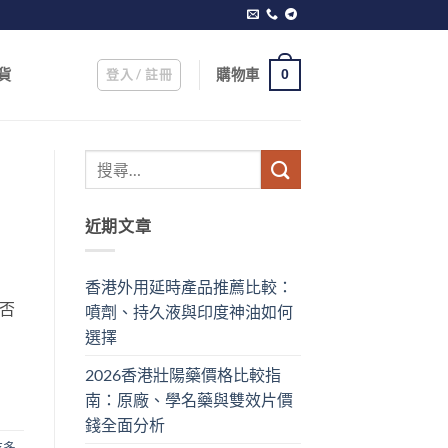
登入 / 註冊
購物車
貨
0
近期文章
香港外用延時產品推薦比較：
否
噴劑、持久液與印度神油如何
選擇
2026香港壯陽藥價格比較指
南：原廠、學名藥與雙效片價
錢全面分析
吃多