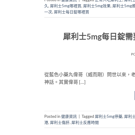
久
,
犀利士5mg哪裡買
,
犀利士5mg效果
,
犀利士5mg
一次
,
犀利士每日錠哪裡買
犀利士5mg每日錠
P
從藍色小藥丸偉哥（威而剛）問世以來，
神話。其實偉哥 […]
Posted in
健康資訊
|
Tagged
犀利士5mg停藥
,
犀利士
港
,
犀利士傷肝
,
犀利士反應時間