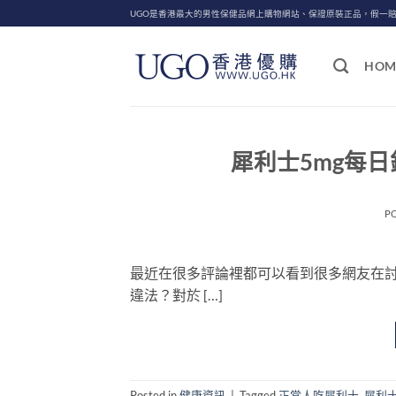
Skip
UGO是香港最大的男性保健品網上購物網站、保證原裝正品，假一
to
content
HOM
犀利士5mg每
P
最近在很多評論裡都可以看到很多網友在討
違法？對於 […]
Posted in
健康資訊
|
Tagged
正常人吃犀利士
,
犀利士