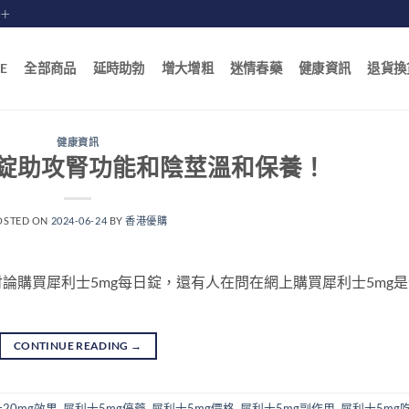
賠十
E
全部商品
延時助勃
增大增粗
迷情春藥
健康資訊
退貨換
健康資訊
日錠助攻腎功能和陰莖溫和保養！
OSTED ON
2024-06-24
BY
香港優購
論購買犀利士5mg每日錠，還有人在問在網上購買犀利士5mg是
CONTINUE READING
→
20mg效果
,
犀利士5mg停藥
,
犀利士5mg價格
,
犀利士5mg副作用
,
犀利士5mg