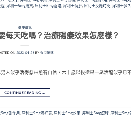
療程
,
犀利士5mg購買
,
犀利士5mg香港
,
犀利士傷肝
,
犀利士反應時間
,
犀利士多
健康資訊
需要每天吃嗎？治療陽痿效果怎麽樣？
OSTED ON
2023-04-26
BY
香港優購
老男人似乎活得愈來愈有自信，六十歲以後還是一尾活龍似乎已
CONTINUE READING
→
5mg副作用
,
犀利士5mg哪裡買
,
犀利士5mg效果
,
犀利士5mg療程
,
犀利士5mg