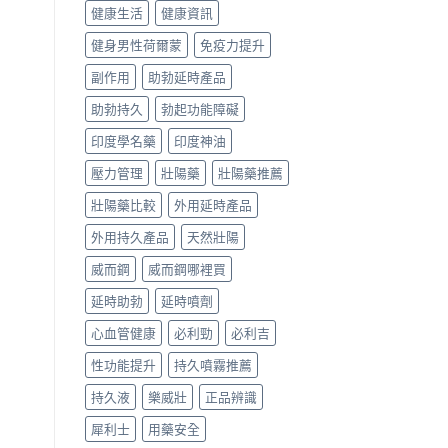
健康生活
健康資訊
健身男性荷爾蒙
免疫力提升
副作用
助勃延時產品
助勃持久
勃起功能障礙
印度學名藥
印度神油
壓力管理
壯陽藥
壯陽藥推薦
壯陽藥比較
外用延時產品
外用持久產品
天然壯陽
威而鋼
威而鋼哪裡買
延時助勃
延時噴劑
心血管健康
必利勁
必利吉
性功能提升
持久噴霧推薦
持久液
樂威壯
正品辨識
犀利士
用藥安全