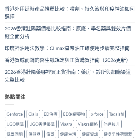
香港外用延時產品推薦比較：噴劑、持久液與印度神油如何
選擇
2026香港壯陽藥價格比較指南：原廠、學名藥與雙效片價
錢全面分析
印度神油用法教學：Climax皇帝油正確使用步驟完整指南
香港買威而鋼的醫生紙規定與正貨購買指南（2026更新）
2026香港壯陽藥哪裡買正貨指南：藥房、診所與網購渠道
完整比較
熱點關注
Cenforce
Cialis
ED治療
ED治療藥物
p-force
Tadalafil
UGO網購
UGO香港優購
Viagra
Viagra價格
他達拉非
低睪固酮
保健品
偉哥
健康生活
健康資訊
健身男性荷爾蒙