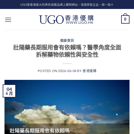
Skip
UGO是香港最大的男性保健品網上購物網站、保證原裝正品，假一賠十
to
content
0
健康資訊
壯陽藥長期服用會有依賴嗎？醫學角度全面
拆解藥物依賴性與安全性
POSTED ON
2026-06-04
BY
香港優購
04
6 月