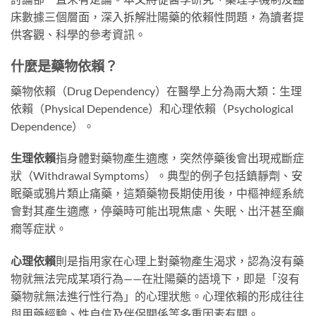
床數據三個層面，深入拆解壯陽藥的依賴性問題，為讀者提
供客觀、科學的參考資訊。
什麼是藥物依賴？
藥物依賴（Drug Dependency）在醫學上分為兩大類：生理
依賴（Physical Dependence）和心理依賴（Psychological
Dependence）。
生理依賴
指身體對藥物產生適應，突然停藥後會出現戒斷症
狀（Withdrawal Symptoms）。典型的例子包括鎮靜劑、安
眠藥或鴉片類止痛藥，這類藥物長期使用後，中樞神經系統
會對其產生適應，停藥時可能出現焦慮、失眠、出汗甚至癲
癇等症狀。
心理依賴
則是指用家在心理上對藥物產生渴求，認為沒有藥
物就無法完成某項行為——在壯陽藥的語境下，即是「沒有
藥物就無法進行性行為」的心理狀態。心理依賴的形成往往
與用藥經驗、性自信及伴侶關係等多重因素有關。