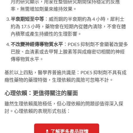
月的研究顯示，用家在整個研究期間保持穩定的反應
率，無需增加劑量來維持效果。
半衰期短至中等
：威而鋼的半衰期約為 4 小時，犀利士
約為 17.5 小時，藥物會在短期內從體內清除，不會在體
內積聚或產生持續性的生理影響。
不改變神經傳導物質水平
：PDE5 抑制劑不會顯著改變多
巴胺、血清素或去甲腎上腺素等與成癮密切相關的神經
傳導物質水平。
基於以上四點，醫學界普遍共識是：PDE5 抑制劑不具有成
癮性藥物的藥理特徵，生理依賴的風險可忽略不計。
心理依賴：更值得關注的層面
雖然生理依賴風險極低，但心理依賴的問題卻值得深入探
討。心理依賴的表現形式包括：
💊 了解更多產品詳情