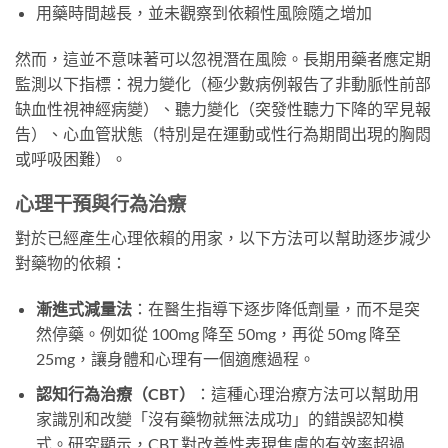
用藥時間越長，並未觀察到依賴性風險隨之增加
然而，這並不意味著可以忽視潛在風險。長期用藥者應定期
監測以下指標：視力變化（極少數病例報告了非動脈性前部
缺血性視神經病變）、聽力變化（突發性聽力下降的罕見報
告）、心血管狀態（特別是在運動或性行為期間出現的胸悶
或呼吸困難）。
心理干預與行為治療
對於已經產生心理依賴的用家，以下方法可以幫助逐步減少
對藥物的依賴：
漸進式減量法
：在醫生指導下逐步降低劑量，而不是突
然停藥。例如從 100mg 降至 50mg，再從 50mg 降至
25mg，讓身體和心理有一個適應過程。
認知行為治療（CBT）
：這種心理治療方法可以幫助用
家識別和改變「沒有藥物就無法成功」的錯誤認知模
式。研究顯示，CBT 對改善性表現焦慮的有效率超過