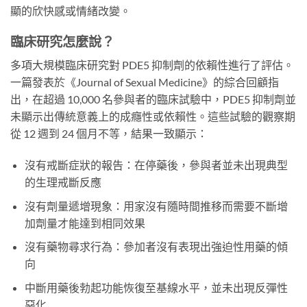
顯的欣快感或情緒改變。
臨床研究怎麼說？
多項大規模臨床研究對 PDE5 抑制劑的依賴性進行了評估。
一篇發表於《Journal of Sexual Medicine》的綜合回顧指
出，在超過 10,000 名參與者的臨床試驗中，PDE5 抑制劑並
未顯示出傳統意義上的成癮性或依賴性。這些試驗的觀察期
從 12 週到 24 個月不等，結果一致顯示：
沒有戒斷症狀的報告：在停藥後，參與者並未出現典型
的生理戒斷反應
沒有劑量遞增現象：用家沒有隨時間推移而需要不斷增
加劑量才能達到相同效果
沒有藥物尋求行為：參加者沒有表現出強迫性用藥的傾
向
中斷用藥後勃起功能恢復至基線水平，並未出現反彈性
惡化