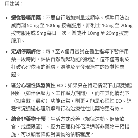
用建議：
遵從醫囑用藥
：不要自行增加劑量或頻率。標準用法為
威而鋼 50mg 至 100mg 按需服用，犀利士 10mg 至 20mg
按需服用或 5mg 每日一次，樂威壯 10mg 至 20mg 按需
服用。
定期停藥評估
：每 3 至 6 個月嘗試在醫生指導下暫停用
藥一段時間，評估自然勃起功能的狀態。這不僅有助於
打破心理依賴的循環，還能及早發現潛在的器質性問
題。
區分心理性與器質性 ED
：如果只在特定情況下出現勃起
困難（如伴侶壓力、工作壓力期間），而在其他情況下
（如自慰、晨勃）功能正常，則更可能是心理性 ED。這
種情況通過心理疏導和行為治療往往比藥物更有效。
結合非藥物干預
：生活方式改善（規律運動、健康飲
食、戒煙限酒）、壓力管理和伴侶溝通等非藥物干預措
施，可以顯著降低對藥物的依賴程度。