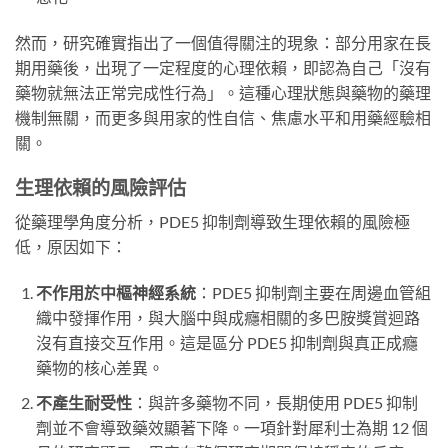
然而，研究確實指出了一個值得關注的現象：部分用家在長
期用藥後，出現了一定程度的心理依賴，即認為自己「沒有
藥物就無法正常完成性行為」。這種心理狀態與藥物的藥理
機制無關，而更多與用家的性自信、焦慮水平和用藥經驗相
關。
生理依賴的風險評估
從藥理學角度分析，PDE5 抑制劑導致生理依賴的風險極
低，原因如下：
不作用於中樞神經系統
：PDE5 抑制劑主要在周邊血管組
織中發揮作用，與大腦中與成癮相關的多巴胺獎賞迴路
沒有直接交互作用。這是區分 PDE5 抑制劑與真正成癮
藥物的核心差異。
不產生耐受性
：與許多藥物不同，長期使用 PDE5 抑制
劑並不會導致藥效顯著下降。一項針對犀利士為期 12 個