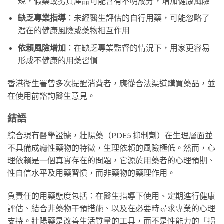
規，假藥或劣質產品可能含有不明成分，增加健康風險
缺乏專業指導
：未經醫生評估的自行用藥，可能忽略了
潛在的健康風險或藥物相互作用
依賴風險增加
：在缺乏專業監督的情況下，用家更容易
形成不健康的用藥習慣
香港衞生署曾多次提醒消費者，應從合法渠道購買藥品，並
在使用前諮詢醫生意見。
結語
綜合現有醫學證據，壯陽藥（PDE5 抑制劑）在生理層面並
不具備成癮性藥物的特徵，生理依賴的風險極低。然而，心
理依賴是一個真實存在的問題，它源於用藥者的心理預期、
性自信水平及用藥習慣，而非藥物的藥理作用。
負責任的用藥態度包括：在醫生指導下使用、定期進行健康
評估、結合非藥物干預措施、以及在必要時尋求專業的心理
支持。壯陽藥是改善生活質量的工具，而不是性能力的「拐