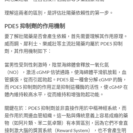
理解這兩者的區別，是評估壯陽藥依賴性的第一步。
PDE5 抑制劑的作用機制
要了解壯陽藥是否會產生依賴，首先需要理解其作用原理。
威而鋼、犀利士、樂威壯等主流壯陽藥均屬於 PDE5 抑制
劑，其作用機制如下：
當男性受到性刺激時，陰莖海綿體會釋放一氧化氮
（NO），激活 cGMP 信號通路，使海綿體平滑肌放鬆，血
管擴張，從而引起勃起。PDE5 是一種會分解 cGMP 的酶，
而 PDE5 抑制劑的作用正是抑制這種酶的活性，使 cGMP 在
體內維持較高水平，從而維持和增強勃起功能。
關鍵在於：PDE5 抑制劑並非直接作用於中樞神經系統，而
是作用於周邊血管組織。這一點與傳統意義上容易成癮的藥
物（如阿片類、苯二氮卓類）有本質區別，因為它們不會直
接刺激大腦的獎賞系統（Reward System），也不會產生明