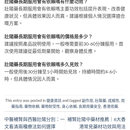
壯陽藥長期服用會有依賴嗎有什麼功效？
壯陽藥長期服用會有依賴嗎主要功效包括提升表現、改善健
康狀況，但具體效果因人而異，建議根據個人情況選擇適合
嘅方案。
壯陽藥長期服用會有依賴嗎的價格是多少？
建議按照產品說明使用，一般喺需要前30-60分鐘服用。首
次使用建議從最低劑量開始，觀察身體反應。
壯陽藥長期服用會有依賴嗎多久見效？
一般使用後30分鐘至1小時開始見效，持續時間約4-6小
時，但具體情況因人而異。
This entry was posted in
健康資訊
and tagged
副作用
,
壯陽藥
,
成癮性
,
用
藥指南
,
藥物依賴
,
藥物耐受性
,
身心依賴
,
長期用藥安全
,
香港用藥
.
中醫補腎與西醫壯陽分別：一
補腎壯陽中藥材推薦｜6大香
文看清兩種療法如何選擇
港常見藥材功效與用法