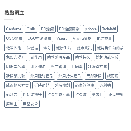
熱點關注
Cenforce
Cialis
ED治療
ED治療藥物
p-force
Tadalafil
UGO網購
UGO香港優購
Viagra
Viagra價格
他達拉非
低睪固酮
保健品
偉哥
健康生活
健康資訊
健身男性荷爾蒙
免疫力提升
副作用
助勃延時產品
助勃持久
勃起功能障礙
印度學名藥
印度神油
壓力管理
壯陽藥
壯陽藥推薦
壯陽藥比較
外用延時產品
外用持久產品
天然壯陽
威而鋼
威而鋼哪裡買
延時助勃
延時噴劑
心血管健康
必利勁
必利吉
性功能提升
持久噴霧推薦
持久液
樂威壯
正品辨識
犀利士
用藥安全