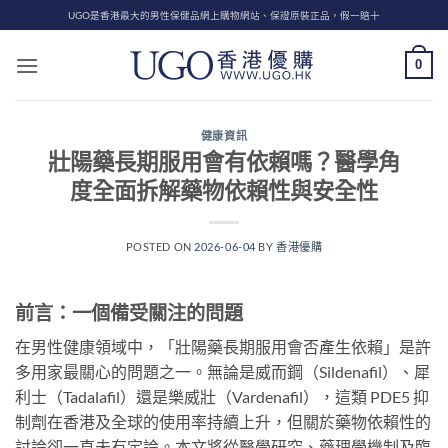
Skip
UGO是香港最大的男性保健品網上購物網站、保證原裝正品，假一賠十
to
content
0
健康資訊
壯陽藥長期服用會有依賴嗎？醫學角
度全面拆解藥物依賴性與安全性
POSTED ON
2026-06-04
BY
香港優購
前言：一個備受關注的問題
在男性健康領域中，「壯陽藥長期服用會否產生依賴」是許
多用家最關心的問題之一。無論是威而鋼（Sildenafil）、犀
利士（Tadalafil）還是樂威壯（Vardenafil），這類 PDE5 抑
制劑在香港及全球的使用率持續上升，但關於藥物依賴性的
討論卻一直未有定論。本文將從醫學研究、藥理學機制及臨