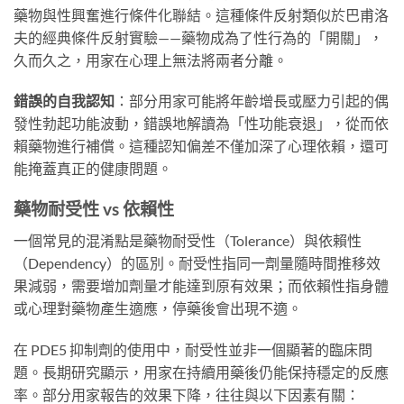
藥物與性興奮進行條件化聯結。這種條件反射類似於巴甫洛
夫的經典條件反射實驗——藥物成為了性行為的「開關」，
久而久之，用家在心理上無法將兩者分離。
錯誤的自我認知
：部分用家可能將年齡增長或壓力引起的偶
發性勃起功能波動，錯誤地解讀為「性功能衰退」，從而依
賴藥物進行補償。這種認知偏差不僅加深了心理依賴，還可
能掩蓋真正的健康問題。
藥物耐受性 vs 依賴性
一個常見的混淆點是藥物耐受性（Tolerance）與依賴性
（Dependency）的區別。耐受性指同一劑量隨時間推移效
果減弱，需要增加劑量才能達到原有效果；而依賴性指身體
或心理對藥物產生適應，停藥後會出現不適。
在 PDE5 抑制劑的使用中，耐受性並非一個顯著的臨床問
題。長期研究顯示，用家在持續用藥後仍能保持穩定的反應
率。部分用家報告的效果下降，往往與以下因素有關：