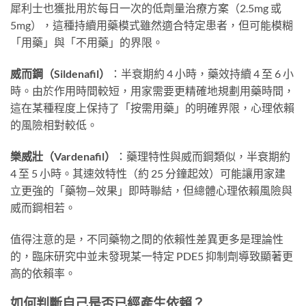
犀利士也獲批用於每日一次的低劑量治療方案（2.5mg 或
5mg），這種持續用藥模式雖然適合特定患者，但可能模糊
「用藥」與「不用藥」的界限。
威而鋼（Sildenafil）
：半衰期約 4 小時，藥效持續 4 至 6 小
時。由於作用時間較短，用家需要更精確地規劃用藥時間，
這在某種程度上保持了「按需用藥」的明確界限，心理依賴
的風險相對較低。
樂威壯（Vardenafil）
：藥理特性與威而鋼類似，半衰期約
4 至 5 小時。其速效特性（約 25 分鐘起效）可能讓用家建
立更強的「藥物—效果」即時聯結，但總體心理依賴風險與
威而鋼相若。
值得注意的是，不同藥物之間的依賴性差異更多是理論性
的，臨床研究中並未發現某一特定 PDE5 抑制劑導致顯著更
高的依賴率。
如何判斷自己是否已經產生依賴？