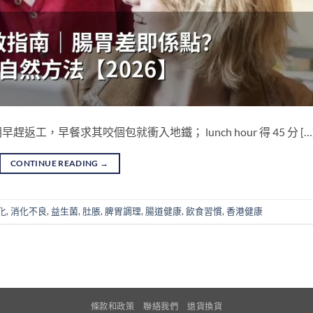
，早餐求其咬個包就衝入地鐵； lunch hour 得 45 分 […
CONTINUE READING
→
化
,
消化不良
,
益生菌
,
肚脹
,
脾胃調理
,
腸道健康
,
飲食習慣
,
香港健康
條款和政策
聯絡我們
退貨換貨