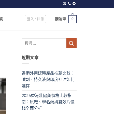
登入 / 註冊
購物車
貨
0
近期文章
香港外用延時產品推薦比較：
噴劑、持久液與印度神油如何
選擇
2026香港壯陽藥價格比較指
南：原廠、學名藥與雙效片價
錢全面分析