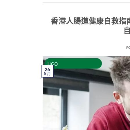
香港人腸道健康自救指
自
P
26
5 月