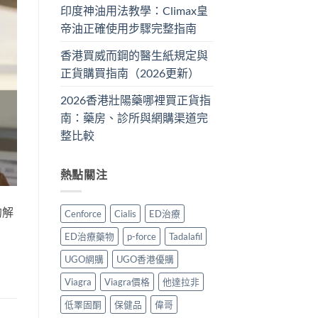
印度神油用法教學：Climax皇
帝油正確使用步驟完整指南
香港買威而鋼的醫生紙規定與
正貨購買指南（2026更新）
2026香港壯陽藥哪裡買正貨指
南：藥房、診所與網購渠道完
整比較
熱點關注
的解
Cenforce
Cialis
ED治療
ED治療藥物
p-force
Tadalafil
UGO網購
UGO香港優購
Viagra
Viagra價格
他達拉非
低睪固酮
保健品
偉哥