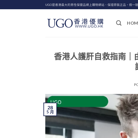
Skip
UGO是香港最大的男性保健品網上購物網站、保證原裝正品，假一
to
content
HOM
香港人護肝自救指南｜
P
28
5 月