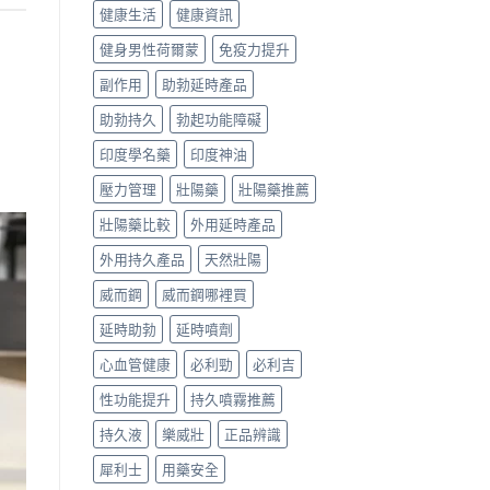
健康生活
健康資訊
健身男性荷爾蒙
免疫力提升
副作用
助勃延時產品
助勃持久
勃起功能障礙
印度學名藥
印度神油
壓力管理
壯陽藥
壯陽藥推薦
壯陽藥比較
外用延時產品
外用持久產品
天然壯陽
威而鋼
威而鋼哪裡買
延時助勃
延時噴劑
心血管健康
必利勁
必利吉
性功能提升
持久噴霧推薦
持久液
樂威壯
正品辨識
犀利士
用藥安全