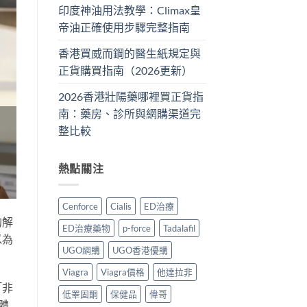
印度神油用法教學：Climax皇
帝油正確使用步驟完整指南
香港買威而鋼的醫生紙規定與
正貨購買指南（2026更新）
2026香港壯陽藥哪裡買正貨指
南：藥房、診所與網購渠道完
整比較
熱點關注
Cenforce
Cialis
ED治療
的解
ED治療藥物
p-force
Tadalafil
以為
UGO網購
UGO香港優購
。
Viagra
Viagra價格
他達拉非
「非
低睪固酮
保健品
偉哥
體