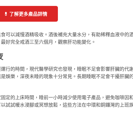
💊 了解更多產品詳情
進食可以減慢酒精吸收。酒後補充大量水分，有助稀釋血液中的
，最好完全戒酒三至六個月，觀察肝功能變化。
夜
經運行的時間，現代醫學研究也發現，睡眠不足會影響肝臟的代
還是娛樂，深夜未睡的現象十分常見。長期睡眠不足會干擾肝臟
定固定的上床時間，睡前一小時減少使用電子產品，避免咖啡因
可以試試暖水浸腳或冥想放鬆，這些方法在中環和銅鑼灣的上班