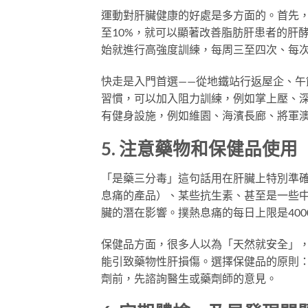
運動對肝臟健康的好處是多方面的。首先，
至10%，就可以顯著改善脂肪肝患者的肝
始就進行高強度訓練，每周三至四次、每
快走是入門首選——從地鐵站行返屋企、
習慣，可以加入阻力訓練，例如掌上壓、
有健身設施，例如維園、海濱長廊、將軍
5. 注意藥物和保健品使用
「是藥三分毒」這句話用在肝臟上特別準
息痛的產品）、某些抗生素、甚至是一些
臟的潛在影響。撲熱息痛的每日上限是40
保健品方面，很多人以為「天然就安全」
能引致藥物性肝損傷。選擇保健品的原則
劑前，先諮詢醫生或藥劑師的意見。