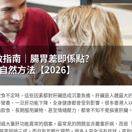
飲食不定時，這些因素都對肝臟造成沉重負擔。肝臟是人體最大
存營養，一旦肝功能下降，全身健康都會受到影響。很多香港人
脂飲食、長期服用藥物、甚至情緒壓力，都會不知不覺損害肝臟
觸過大量肝功能異常的個案。最常見的問題並非嚴重肝病，而是
患病率超過三成，而且有年輕化趨勢。很多人完全沒有症狀，直到