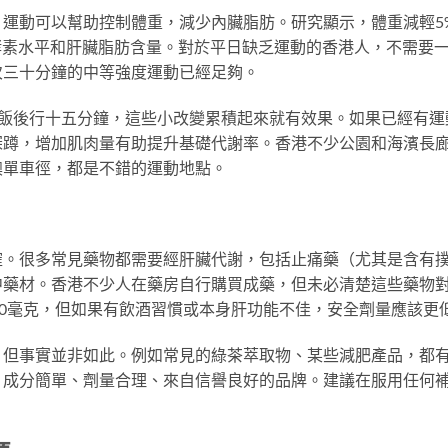
運動可以幫助控制體重，減少內臟脂肪。研究顯示，體重減輕5
酵素水平和肝臟脂肪含量。對於平日缺乏運動的香港人，不需要
次三十分鐘的中等強度運動已經足夠。
午飯後行十五分鐘，這些小改變累積起來就有效果。如果已經有運
深蹲，增加肌肉量有助提升基礎代謝率。香港不少公園和海濱長
澳單車徑，都是不錯的運動地點。
確。很多常見藥物都需要經肝臟代謝，包括止痛藥（尤其是含有
中藥材。香港不少人在藥房自行購買成藥，但未必清楚這些藥物
00毫克，但如果有飲酒習慣或本身肝功能不佳，安全劑量應該更
，但事實並非如此。例如常見的綠茶萃取物、某些減肥產品，都
：成分簡單、劑量合理、來自信譽良好的品牌。建議在服用任何