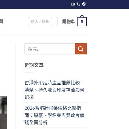
登入 / 註冊
購物車
貨
0
近期文章
香港外用延時產品推薦比較：
噴劑、持久液與印度神油如何
選擇
2026香港壯陽藥價格比較指
南：原廠、學名藥與雙效片價
錢全面分析