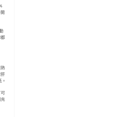
%
一開
動
廊都
撲熱
對肝
低。
有可
補充