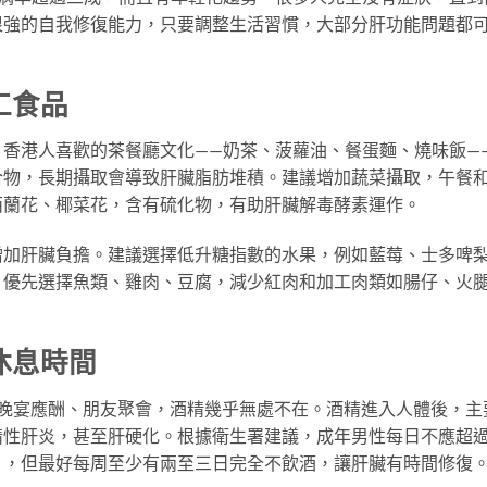
很強的自我修復能力，只要調整生活習慣，大部分肝功能問題都
工食品
香港人喜歡的茶餐廳文化——奶茶、菠蘿油、餐蛋麵、燒味飯—
合物，長期攝取會導致肝臟脂肪堆積。建議增加蔬菜攝取，午餐
西蘭花、椰菜花，含有硫化物，有助肝臟解毒酵素運作。
增加肝臟負擔。建議選擇低升糖指數的水果，例如藍莓、士多啤
，優先選擇魚類、雞肉、豆腐，減少紅肉和加工肉類如腸仔、火
休息時間
our、晚宴應酬、朋友聚會，酒精幾乎無處不在。酒精進入人體後，主
精性肝炎，甚至肝硬化。根據衛生署建議，成年男性每日不應超
），但最好每周至少有兩至三日完全不飲酒，讓肝臟有時間修復