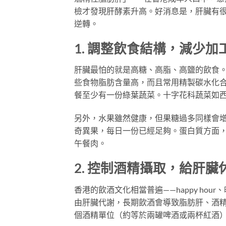
檢才發現肝酵素升高。好消息是，肝臟有
逆轉。
1. 調整飲食結構，減少加
肝臟最怕的就是高糖、高脂、高鹽的飲食。
些食物脂肪含量高，而且常用精製碳水化
餐至少有一份綠葉蔬菜。十字花科蔬菜如
另外，水果雖然健康，但果糖過多同樣會
奇異果，每日一份已經足夠。蛋白質方面
午餐肉。
2. 控制酒精攝取，給肝臟
香港的飲酒文化相當普遍——happy h
由肝臟代謝，長期飲酒會導致脂肪肝、酒
個酒精單位（約等於兩罐啤酒或兩杯紅酒