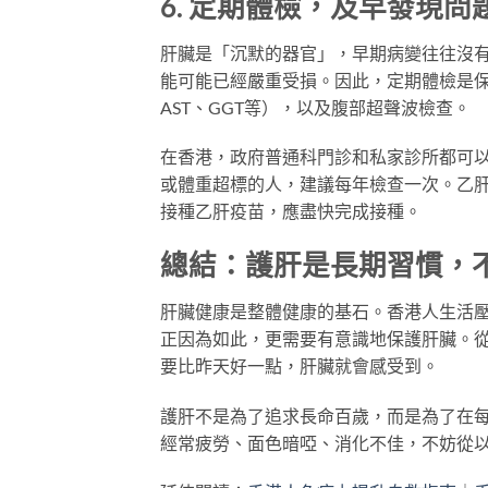
6. 定期體檢，及早發現問
肝臟是「沉默的器官」，早期病變往往沒
能可能已經嚴重受損。因此，定期體檢是保
AST、GGT等），以及腹部超聲波檢查。
在香港，政府普通科門診和私家診所都可
或體重超標的人，建議每年檢查一次。乙肝
接種乙肝疫苗，應盡快完成接種。
總結：護肝是長期習慣，
肝臟健康是整體健康的基石。香港人生活
正因為如此，更需要有意識地保護肝臟。
要比昨天好一點，肝臟就會感受到。
護肝不是為了追求長命百歲，而是為了在
經常疲勞、面色暗啞、消化不佳，不妨從