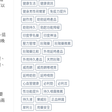
健康生活
健康資訊
可以
健身男性荷爾蒙
免疫力提升
副作用
助勃延時產品
助勃持久
勃起功能障礙
—這
印度學名藥
印度神油
和晚
壓力管理
壯陽藥
壯陽藥推薦
壯陽藥比較
外用延時產品
梨、
外用持久產品
天然壯陽
腿、
威而鋼
威而鋼哪裡買
延時助勃
延時噴劑
心血管健康
必利勁
必利吉
性功能提升
持久噴霧推薦
要
持久液
樂威壯
正品辨識
過兩
。
犀利士
用藥安全