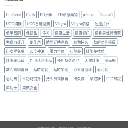
Cenforce
Cialis
ED治療
ED治療藥物
p-force
Tadalafil
UGO網購
UGO香港優購
Viagra
Viagra價格
他達拉非
低睪固酮
保健品
偉哥
健康生活
健康資訊
健身男性荷爾蒙
免疫力提升
副作用
助勃延時產品
助勃持久
勃起功能障礙
印度學名藥
印度神油
壓力管理
壯陽藥
壯陽藥推薦
壯陽藥比較
外用延時產品
外用持久產品
天然壯陽
威而鋼
威而鋼哪裡買
延時助勃
延時噴劑
心血管健康
必利勁
必利吉
性功能提升
持久噴霧推薦
持久液
樂威壯
正品辨識
犀利士
用藥安全