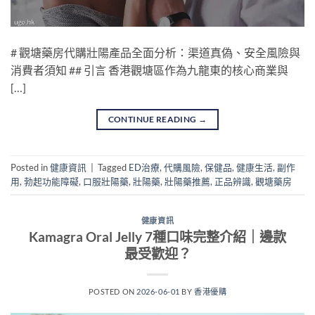
# 觀塘藥房代購壯陽產品全面分析：渠道真偽、安全風險與
消費者須知 ## 引言 香港觀塘區作為九龍東的核心商業與
[…]
CONTINUE READING
→
Posted in
健康資訊
|
Tagged
ED治療
,
代購風險
,
保健品
,
健康生活
,
副作
用
,
勃起功能障礙
,
口服壯陽藥
,
壯陽藥
,
壯陽藥推薦
,
正品辨識
,
觀塘藥房
健康資訊
Kamagra Oral Jelly 7種口味完整介紹｜邊款
最受歡迎？
POSTED ON
2026-06-01
BY
香港優購