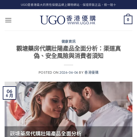
Skip
UGO是香港最大的男性保健品網上購物網站、保證原裝正品，假一賠十
to
content
0
健康資訊
觀塘藥房代購壯陽產品全面分析：渠道真
偽、安全風險與消費者須知
POSTED ON
2026-06-06
BY
香港優購
06
6 月