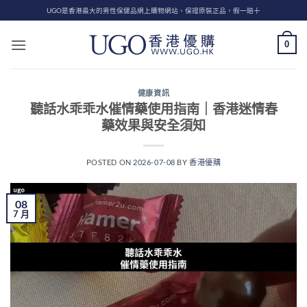
Skip
UGO是香港最大的男性保健品網上購物網站、保證原裝正品，假一賠十
to
content
0
健康資訊
聽話水乖乖水催情藥使用指南｜香港迷情春
藥效果與安全須知
POSTED ON
2026-07-08
BY
香港優購
08
7 月