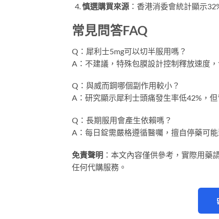
慎選購買來源
​：香港消委會統計顯示3
常見問答FAQ
Q：犀利士5mg可以切半服用嗎？
A：不建議，特殊包膜設計控制釋放速度，
Q：與威而鋼哪個副作用較小？
A：研究顯示犀利士頭痛發生率低42%，
Q：長期服用會產生依賴嗎？
A：每日錠需嚴格遵循醫囑，擅自停藥可能
免責聲明
​：本文內容僅供參考，實際用藥
任何代購服務。