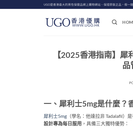
Skip
UGO是香港最大的男性保健品網上購物網站、保證原裝正品，假一
to
content
HOM
【2025香港指南】犀
品
P
一、犀利士5mg是什麼？
犀利士5mg
（學名：他達拉非 Tadalafi
設計專為每日服用
，具備三大獨特優勢：