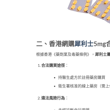
二、香港網購
犀利士
5m
根據香港《藥劑業及毒藥條例》，​
犀利士
合法購買途徑
​：
持醫生處方於註冊藥房購買
衛生署核准的線上藥房（需上
違法風險行為
​：
未經診斷自行用藥