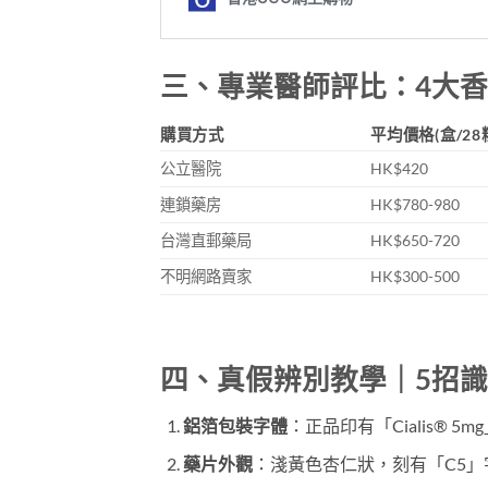
三、專業醫師評比：4大
購買方式
平均價格(盒/28
公立醫院
HK$420
連鎖藥房
HK$780-980
台灣直郵藥局
HK$650-720
不明網路賣家
HK$300-500
四、真假辨別教學｜5招識
鋁箔包裝字體
​：正品印有「Cialis® 
藥片外觀
​：淺黃色杏仁狀，刻有「C5」