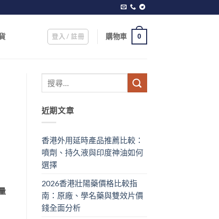
登入 / 註冊
購物車
貨
0
近期文章
香港外用延時產品推薦比較：
噴劑、持久液與印度神油如何
選擇
2026香港壯陽藥價格比較指
量
南：原廠、學名藥與雙效片價
錢全面分析