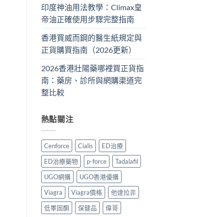
印度神油用法教學：Climax皇
帝油正確使用步驟完整指南
香港買威而鋼的醫生紙規定與
正貨購買指南（2026更新）
2026香港壯陽藥哪裡買正貨指
南：藥房、診所與網購渠道完
整比較
熱點關注
Cenforce
Cialis
ED治療
ED治療藥物
p-force
Tadalafil
UGO網購
UGO香港優購
Viagra
Viagra價格
他達拉非
低睪固酮
保健品
偉哥