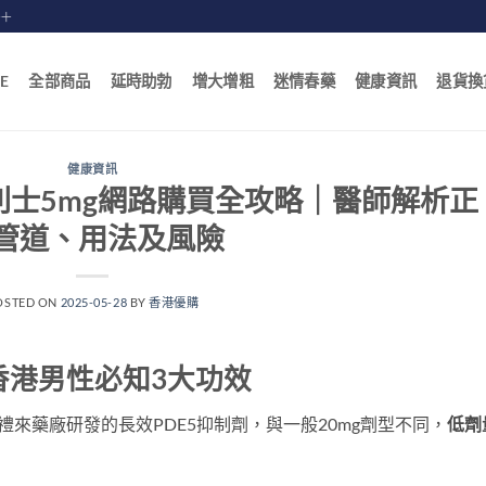
賠十
E
全部商品
延時助勃
增大增粗
迷情春藥
健康資訊
退貨換
健康資訊
利士5mg網路購買全攻略｜醫師解析正
管道、用法及風險
OSTED ON
2025-05-28
BY
香港優購
香港男性必知3大功效
l）是禮來藥廠研發的長效PDE5抑制劑，與一般20mg劑型不同，​
低劑