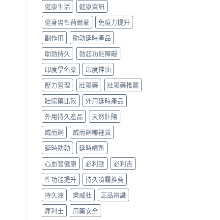
健康生活
健康資訊
健身男性荷爾蒙
免疫力提升
副作用
助勃延時產品
助勃持久
勃起功能障礙
印度學名藥
印度神油
壓力管理
壯陽藥
壯陽藥推薦
壯陽藥比較
外用延時產品
外用持久產品
天然壯陽
威而鋼
威而鋼哪裡買
延時助勃
延時噴劑
心血管健康
必利勁
必利吉
性功能提升
持久噴霧推薦
持久液
樂威壯
正品辨識
犀利士
用藥安全