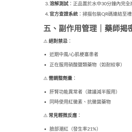
溶解測試
​：正品置於水中30分鐘內完全
官方查證系統
​：掃描包裝QR碼連結至
五、副作用管理｜藥師揭
⚠️ ​
絕對禁忌
​：
近期中風/心肌梗塞患者
正在服用硝酸鹽類藥物（如耐絞寧）
⚠️ ​
需調整劑量
​：
肝腎功能異常者（建議減半服用）
同時使用紅黴素、抗黴菌藥物
⚠️ ​
常見輕微反應
​：
臉部潮紅（發生率21%）