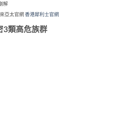
崩解
禮來亞太官網
香港犀利士官網
密3類高危族群