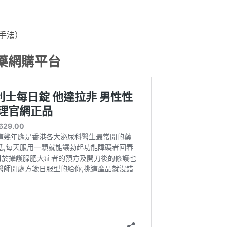
手法）
藥網購平台