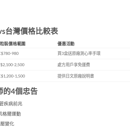
vs台灣價格比較表
8粒裝價格範圍
優惠活動
$780-980
買3盒送原廠測心率手環
$2,100-2,500
處方用戶享免運費
$1,200-1,500
提供日文原廠說明書
師的4個忠告
血管疾病前兆
凱格爾運動
血壓變化