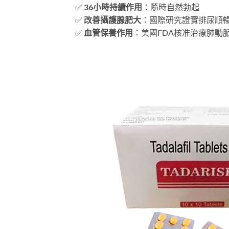
✅ ​
36小時持續作用
​：隨時自然勃起
✅ ​
改善攝護腺肥大
​：國際研究證實排尿順暢
✅ ​
血管保養作用
​：美國FDA核准治療肺動