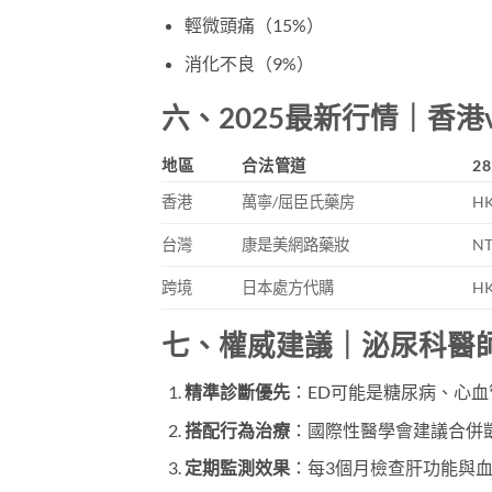
輕微頭痛（15%）
消化不良（9%）
六、2025最新行情｜香港
地區
合法管道
2
香港
萬寧/屈臣氏藥房
HK
台灣
康是美網路藥妝
NT
跨境
日本處方代購
HK
七、權威建議｜泌尿科醫
精準診斷優先
​：ED可能是糖尿病、心
搭配行為治療
​：國際性醫學會建議合併
定期監測效果
​：每3個月檢查肝功能與