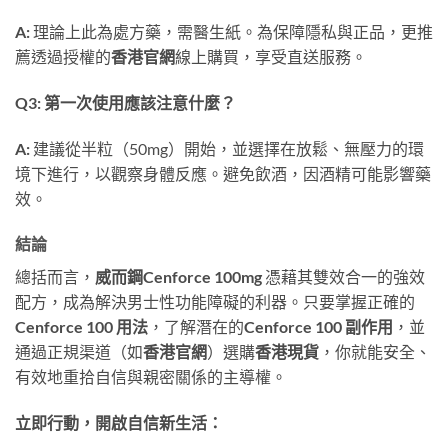
A:
​ 理論上此為處方藥，需醫生紙。為保障隱私與正品，更推
薦透過授權的
香港官網
線上購買，享受直送服務。
Q3: 第一次使用應該注意什麼？
A:
​ 建議從半粒（50mg）開始，並選擇在放鬆、無壓力的環
境下進行，以觀察身體反應。避免飲酒，因酒精可能影響藥
效。
結論
總括而言，
威而鋼Cenforce 100mg
​ 憑藉其雙效合一的強效
配方，成為解決男士性功能障礙的利器。只要掌握正確的
Cenforce 100 用法
，了解潛在的
Cenforce 100 副作用
，並
通過正規渠道（如
香港官網
）選購
香港現貨
，你就能安全、
有效地重拾自信與親密關係的主導權。
立即行動，開啟自信新生活：