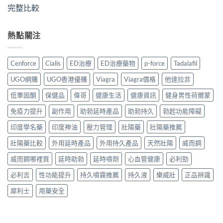
完整比較
熱點關注
Cenforce
Cialis
ED治療
ED治療藥物
p-force
Tadalafil
UGO網購
UGO香港優購
Viagra
Viagra價格
他達拉非
低睪固酮
保健品
偉哥
健康生活
健康資訊
健身男性荷爾蒙
免疫力提升
副作用
助勃延時產品
助勃持久
勃起功能障礙
印度學名藥
印度神油
壓力管理
壯陽藥
壯陽藥推薦
壯陽藥比較
外用延時產品
外用持久產品
天然壯陽
威而鋼
威而鋼哪裡買
延時助勃
延時噴劑
心血管健康
必利勁
必利吉
性功能提升
持久噴霧推薦
持久液
樂威壯
正品辨識
犀利士
用藥安全