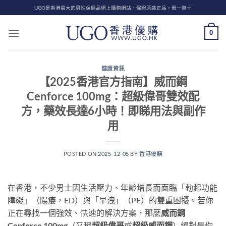
Skip
UGO是香港最大的男性保健品網上購物網站、保證原裝正品，假一賠十
to
content
0
健康資訊
【2025香港官方指南】威而鋼
Cenforce 100mg：超級偉哥雙效配
方，藥效長達6小時！即睇用法與副作
用
POSTED ON
2025-12-05
BY
香港優購
在香港，不少男士因生活壓力、年齡增長而面臨「勃起功能
障礙」（陽痿，ED）與「早洩」（PE）的雙重困擾。若你
正在尋找一個強效、快速的解決方案，那麼
威而鋼
Cenforce 100mg
（又稱
超級偉哥
或
超級威而鋼
）絕對是你