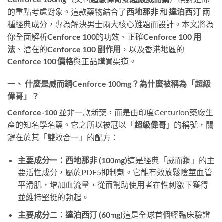
的重點考慮對象。這款藥物結合了
西地那非
​ 和
達泊西汀
​ 兩
種經典成分，專為解決男士兩大核心難題而設計。本文將為
你全面解析
Cenforce 100
的功效、正確
Cenforce 100 用
法
、潛在的
Cenforce 100 副作用
，以及香港地區的
Cenforce 100 價格
與正品購買渠道。
一、 什麼是威而鋼Cenforce 100mg？為什麼被稱為「超級
偉哥」？
Cenforce-100
​ 並非一款新藥，而是由印度Centurion藥廠生
產的知名學名藥。它之所以被冠以「
超級偉哥
」的稱號，關
鍵在於其「雙效合一」的配方：
主要成分一：西地那非 (100mg)
這是經典「威而鋼」的主
要活性成分，屬於PDE5抑制劑。它能有效放鬆陰莖血管
平滑肌，增加血流量，從而幫助使用者在性刺激下獲得
並維持堅挺的勃起。
主要成分二：達泊西汀 (60mg)
這是全球首個經臨床驗證