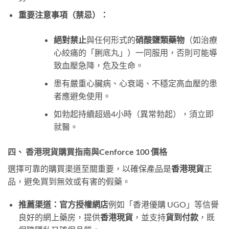
重要注意事項（禁忌）：
絕對禁止
與任何形式的
硝酸鹽類藥物
（如治療
心絞痛的「脷底丸」）一同服用，否則可能導
致血壓急降，危及生命。
患有嚴重心臟病、心衰竭、不穩定高血壓的患
者應避免使用。
如勃起持續超過4小時（異常勃起），須立即
就醫。
四、 香港現貨購買指南與Cenforce 100 價格
選擇可靠的購買渠道至關重要，以確保產品是
香港現貨
正
品，避免買到無效或有害的假藥。
推薦渠道：官方授權網店
例如「香港優購 UGO」等信譽
良好的網上藥房，提供
香港現貨
，並支持
貨到付款
，既