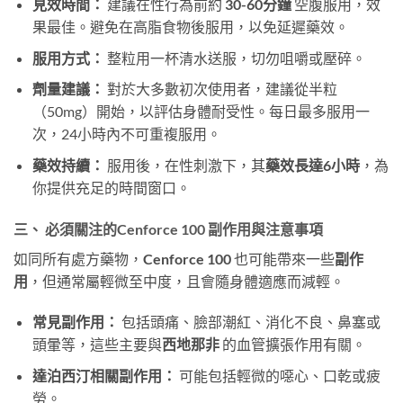
見效時間：
​ 建議在性行為前約
30-60分鐘
​ 空腹服用，效
果最佳。避免在高脂食物後服用，以免延遲藥效。
服用方式：
​ 整粒用一杯清水送服，切勿咀嚼或壓碎。
劑量建議：
​ 對於大多數初次使用者，建議從半粒
（50mg）開始，以評估身體耐受性。每日最多服用一
次，24小時內不可重複服用。
藥效持續：
​ 服用後，在性刺激下，其
藥效長達6小時
，為
你提供充足的時間窗口。
三、 必須關注的Cenforce 100 副作用與注意事項
如同所有處方藥物，
Cenforce 100
​ 也可能帶來一些
副作
用
，但通常屬輕微至中度，且會隨身體適應而減輕。
常見副作用：
​ 包括頭痛、臉部潮紅、消化不良、鼻塞或
頭暈等，這些主要與
西地那非
​ 的血管擴張作用有關。
達泊西汀相關副作用：
​ 可能包括輕微的噁心、口乾或疲
勞。