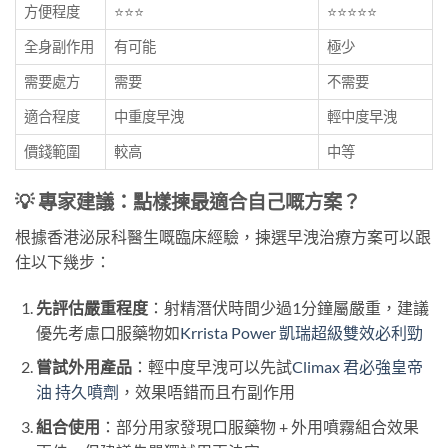
方便程度
⭐⭐⭐
⭐⭐⭐⭐⭐
全身副作用
有可能
極少
需要處方
需要
不需要
適合程度
中重度早洩
輕中度早洩
價錢範圍
較高
中等
💡 專家建議：點樣揀最適合自己嘅方案？
根據香港泌尿科醫生嘅臨床經驗，揀選早洩治療方案可以跟
住以下幾步：
先評估嚴重程度
：射精潛伏時間少過1分鐘屬嚴重，建議
優先考慮口服藥物如
Krrista Power 凱瑞超級雙效必利勁
嘗試外用產品
：輕中度早洩可以先試
Climax 君必強皇帝
油 持久噴劑
，效果唔錯而且冇副作用
組合使用
：部分用家發現口服藥物 + 外用噴霧組合效果