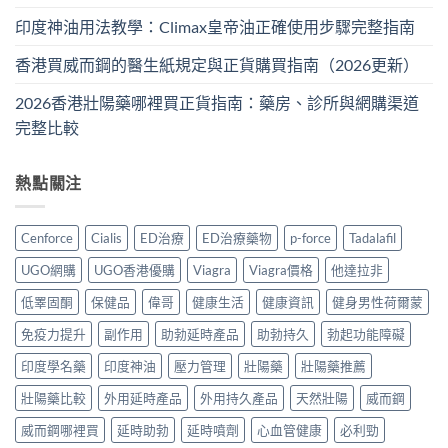
印度神油用法教學：Climax皇帝油正確使用步驟完整指南
香港買威而鋼的醫生紙規定與正貨購買指南（2026更新）
2026香港壯陽藥哪裡買正貨指南：藥房、診所與網購渠道
完整比較
熱點關注
Cenforce
Cialis
ED治療
ED治療藥物
p-force
Tadalafil
UGO網購
UGO香港優購
Viagra
Viagra價格
他達拉非
低睪固酮
保健品
偉哥
健康生活
健康資訊
健身男性荷爾蒙
免疫力提升
副作用
助勃延時產品
助勃持久
勃起功能障礙
印度學名藥
印度神油
壓力管理
壯陽藥
壯陽藥推薦
壯陽藥比較
外用延時產品
外用持久產品
天然壯陽
威而鋼
威而鋼哪裡買
延時助勃
延時噴劑
心血管健康
必利勁