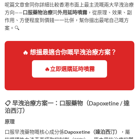
呢篇文章會同你詳細比較香港市面上最主流嘅兩大早洩治療
方向——
口服藥物治療
同
外用延時噴霧
，從原理、效果、副
作用、方便程度到價錢一一比併，幫你搵出最啱自己嘅方
案。🔍
🔥 想搵最適合你嘅早洩治療方案？
🔥立即選購延時噴霧
📋 早洩治療方案一：口服藥物（Dapoxetine / 達
泊西汀）
原理
口服早洩藥物嘅核心成分係
Dapoxetine（達泊西汀）
，屬