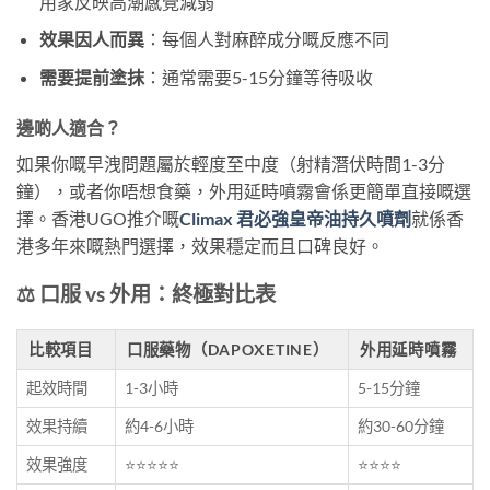
用家反映高潮感覺減弱
效果因人而異
：每個人對麻醉成分嘅反應不同
需要提前塗抹
：通常需要5-15分鐘等待吸收
邊啲人適合？
如果你嘅早洩問題屬於輕度至中度（射精潛伏時間1-3分
鐘），或者你唔想食藥，外用延時噴霧會係更簡單直接嘅選
擇。香港UGO推介嘅
Climax 君必強皇帝油持久噴劑
就係香
港多年來嘅熱門選擇，效果穩定而且口碑良好。
⚖️ 口服 vs 外用：終極對比表
比較項目
口服藥物（DAPOXETINE）
外用延時噴霧
起效時間
1-3小時
5-15分鐘
效果持續
約4-6小時
約30-60分鐘
效果強度
⭐⭐⭐⭐⭐
⭐⭐⭐⭐