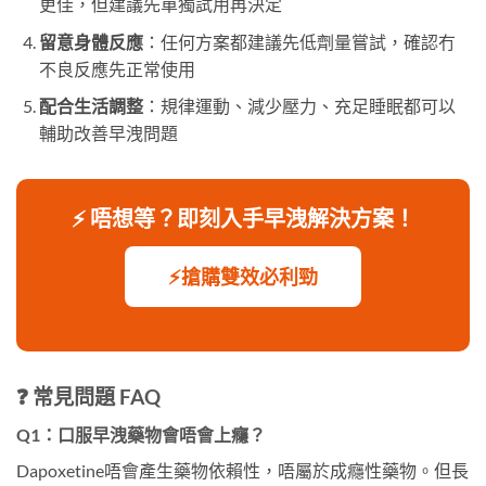
更佳，但建議先單獨試用再決定
留意身體反應
：任何方案都建議先低劑量嘗試，確認冇
不良反應先正常使用
配合生活調整
：規律運動、減少壓力、充足睡眠都可以
輔助改善早洩問題
⚡ 唔想等？即刻入手早洩解決方案！
⚡搶購雙效必利勁
❓ 常見問題 FAQ
Q1：口服早洩藥物會唔會上癮？
Dapoxetine唔會產生藥物依賴性，唔屬於成癮性藥物。但長