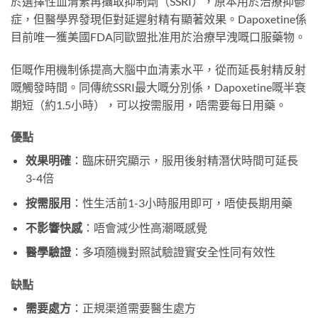
於選擇性血清素再攝取抑制劑（SSRI），原本用於治療抑鬱
症，但醫學界發現佢對延遲射精有顯著效果。Dapoxetine係
目前唯一獲美國FDA同歐盟批准用於治療早洩嘅口服藥物。
佢嘅作用機制係提高大腦中血清素水平，從而延長射精反射
嘅觸發時間。同傳統SSRI最大嘅分別係，Dapoxetine嘅半衰
期短（約1.5小時），可以按需服用，唔需要每日用藥。
優點
效果明確
：臨床研究顯示，服用後射精潛伏時間可延長
3-4倍
按需服用
：性生活前1-3小時服用即可，唔使長期用藥
不影響快感
：唔會減少性高潮嘅感覺
醫學驗證
：多項隨機對照試驗證實安全性同有效性
缺點
需要處方
：正規渠道需要醫生處方