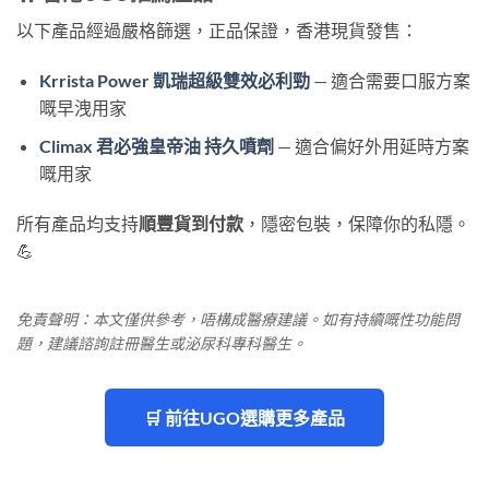
以下產品經過嚴格篩選，正品保證，香港現貨發售：
Krrista Power 凱瑞超級雙效必利勁
— 適合需要口服方案
嘅早洩用家
Climax 君必強皇帝油 持久噴劑
— 適合偏好外用延時方案
嘅用家
所有產品均支持
順豐貨到付款
，隱密包裝，保障你的私隱。
💪
免責聲明：本文僅供參考，唔構成醫療建議。如有持續嘅性功能問
題，建議諮詢註冊醫生或泌尿科專科醫生。
🛒 前往UGO選購更多產品