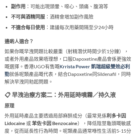
副作用
：可能出現頭暈、噁心、頭痛、腹瀉等
不可與酒精同服
：酒精會增加副作風險
不適合每日使用
：建議每次用藥間隔至少24小時
邊啲人適合？
如果你嘅早洩問題比較嚴重（射精潛伏時間少於1分鐘），
或者外用產品效果唔理想，口服Dapoxetine產品會係更強效
嘅選擇。香港UGO有售嘅
Krrista Power 凱瑞超級雙效必利
勁
就係呢類產品嘅代表，結合Dapoxetine同Sildenafil，同時
解決早洩同勃起問題。
📋 早洩治療方案二：外用延時噴霧／持久液
原理
外用延時產品主要透過局部麻醉成分（最常見係
利多卡因
Lidocaine
或
苯佐卡因 Benzocaine
），降低陰莖龜頭嘅敏感
度，從而延長性行為時間。呢類產品通常喺性生活前5-15分