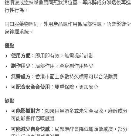
鐘噴灑或塗抹喺龜頭同冠狀溝位置，等麻醉成分滲透後再進
行性行為。
同口服藥物唔同，外用產品嘅作用係局部性嘅，唔會影響全
身神經系統。
優點
使用方便
：即用即有效，無需提前計劃
副作用少
：局部作用，全身副作用極少
無需處方
：香港市面上多數持久噴霧可以合法購買
可配合安全套使用
：雙重保險，更加安心
缺點
可能影響對方
：如果用量過多或未完全吸收，麻醉成分
可能影響伴侶嘅感覺
可能減少自身快感
：局部麻醉會降低龜頭敏感度，部分