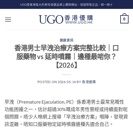
Skip
UGO是香港最大的男性保健品網上購物網站、保證原裝正品，假一賠十
to
content
0
健康資訊
香港男士早洩治療方案完整比較｜口
服藥物 vs 延時噴霧｜邊種最啱你？
【2026】
POSTED ON
2026-05-14
BY
香港優購
早洩（Premature Ejaculation, PE）係香港男士最常見嘅性
功能困擾之一，估計超過30%嘅成年男性曾經或持續面對呢
個問題。唔少人喺網上搜尋「早洩治療方案」嗰陣，發現資
訊混雜，唔知口服藥物定延時噴霧邊種先適合自己。