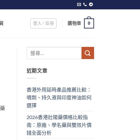
登入 / 註冊
購物車
貨
0
近期文章
香港外用延時產品推薦比較：
噴劑、持久液與印度神油如何
選擇
有藥
2026香港壯陽藥價格比較指
南：原廠、學名藥與雙效片價
錢全面分析