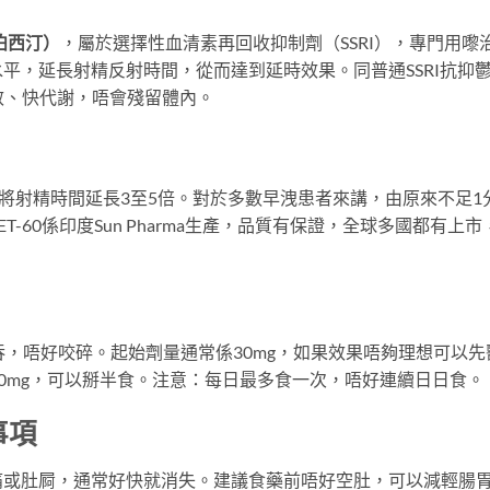
達泊西汀）
，屬於選擇性血清素再回收抑制劑（SSRI），專門用嚟
平，延長射精反射時間，從而達到延時效果。同普通SSRI抗抑
快見效、快代謝，唔會殘留體內。
可以有效將射精時間延長3至5倍。對於多數早洩患者來講，由原來不足1
-60係印度Sun Pharma生產，品質有保證，全球多國都有上市
吞，唔好咬碎。起始劑量通常係30mg，如果效果唔夠理想可以先
粒係60mg，可以掰半食。注意：每日最多食一次，唔好連續日日食。
事項
痛或肚屙，通常好快就消失。建議食藥前唔好空肚，可以減輕腸