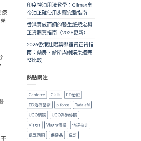
印度神油用法教學：Climax皇
治療
帝油正確使用步驟完整指南
鬱藥
香港買威而鋼的醫生紙規定與
正貨購買指南（2026更新）
2026香港壯陽藥哪裡買正貨指
南：藥房、診所與網購渠道完
分
整比較
，
熱點關注
Cenforce
Cialis
ED治療
醫
ED治療藥物
p-force
Tadalafil
UGO網購
UGO香港優購
Viagra
Viagra價格
他達拉非
低睪固酮
保健品
偉哥
胃不