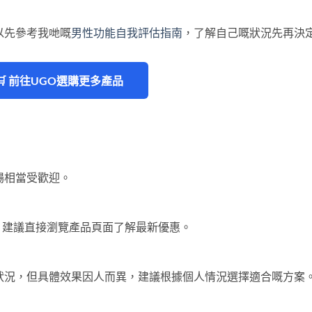
以先參考我哋嘅
男性功能自我評估指南
，了解自己嘅狀況先再決
🛒 前往UGO選購更多產品
場相當受歡迎。
。建議直接瀏覽產品頁面了解最新優惠。
康狀況，但具體效果因人而異，建議根據個人情況選擇適合嘅方案