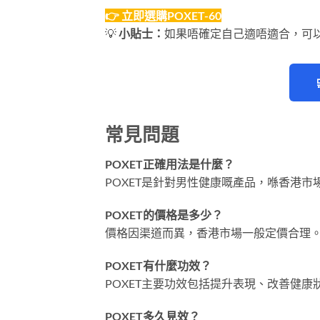
👉 立即選購POXET-60
💡
小貼士：
如果唔確定自己適唔適合，可
常見問題
POXET正確用法是什麼？
POXET是針對男性健康嘅產品，喺香港市
POXET的價格是多少？
價格因渠道而異，香港市場一般定價合理
POXET有什麼功效？
POXET主要功效包括提升表現、改善健
POXET多久見效？