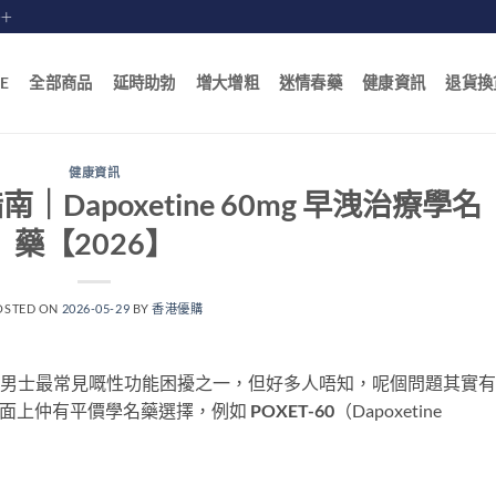
賠十
E
全部商品
延時助勃
增大增粗
迷情春藥
健康資訊
退貨換
健康資訊
南｜Dapoxetine 60mg 早洩治療學名
藥【2026】
OSTED ON
2026-05-29
BY
香港優購
n，PE）係香港男士最常見嘅性功能困擾之一，但好多人唔知，呢個問題其實
，市面上仲有平價學名藥選擇，例如
POXET-60
（Dapoxetine