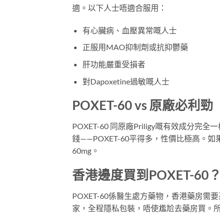
適。以下人士唔適合服用：
有心臟病、血壓異常嘅人士
正服用MAO抑制劑或抗抑鬱藥
肝功能嚴重受損者
對Dapoxetine過敏嘅人士
POXET-60 vs 原廠必利勁
POXET-60 同原廠Priligy嘅有效成分
錢——POXET-60平得多，性價比極高
60mg。
香港邊度買到POXET-60
POXET-60係醫生處方藥物，香港藥房
家，全程隱私包裝，唔使尷尬去藥房買。