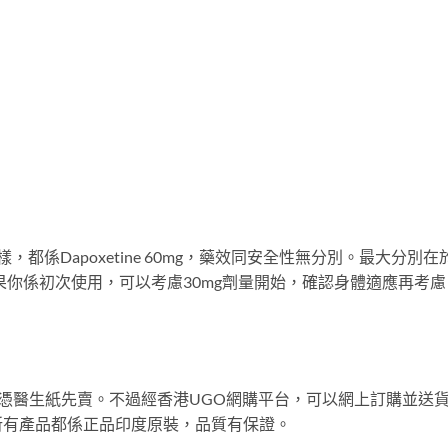
完全一樣，都係Dapoxetine 60mg，藥效同安全性無分別。最大分別在
。如果你係初次使用，可以考慮30mg劑量開始，確認身體適應再考慮
？
需要憑醫生紙先賣。不過經香港UGO網購平台，可以網上訂購並送
所有產品都係正品印度原裝，品質有保證。