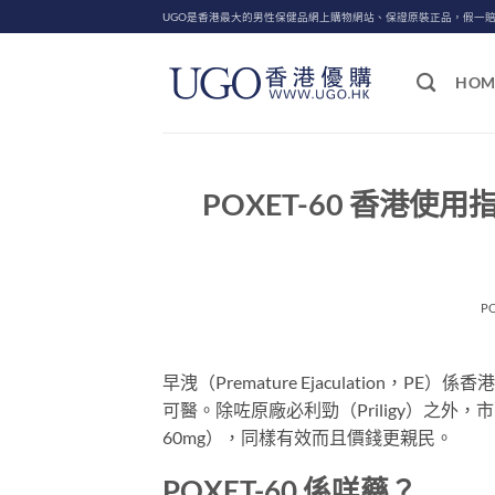
Skip
UGO是香港最大的男性保健品網上購物網站、保證原裝正品，假一
to
content
HOM
POXET-60 香港使用指
P
早洩（Premature Ejaculatio
可醫。除咗原廠必利勁（Priligy）之外
60mg），同樣有效而且價錢更親民。
POXET-60 係咩藥？