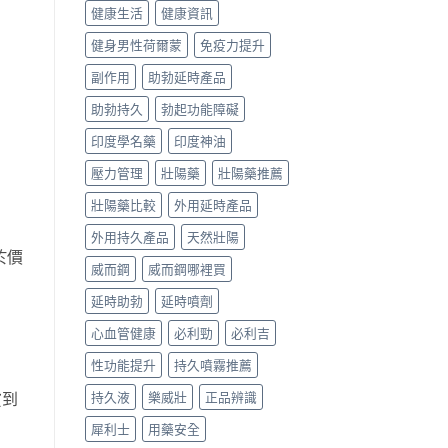
健康生活
健康資訊
健身男性荷爾蒙
免疫力提升
副作用
助勃延時產品
助勃持久
勃起功能障礙
印度學名藥
印度神油
壓力管理
壯陽藥
壯陽藥推薦
壯陽藥比較
外用延時產品
外用持久產品
天然壯陽
於價
威而鋼
威而鋼哪裡買
延時助勃
延時噴劑
心血管健康
必利勁
必利吉
性功能提升
持久噴霧推薦
貨到
持久液
樂威壯
正品辨識
犀利士
用藥安全