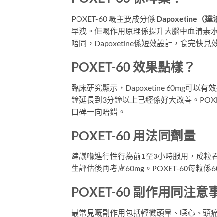
POXET-60 嘅主要成分係
Dapoxetine（
早洩。佢嘅作用原理係提升大腦中血清素水
唔同，Dapoxetine係短效設計，食完
POXET-60 效果點樣？
臨床研究顯示，Dapoxetine 60mg
鐘延長到3分鐘以上已經係好大改善。POXET
口碑一向唔錯。
POXET-60 用法同劑量
建議喺進行性行為前1至3小時服用，成粒
生評估後再考慮60mg。POXET-60每
POXET-60 副作用同注意
最常見嘅副作用包括輕微頭暈、噁心、頭