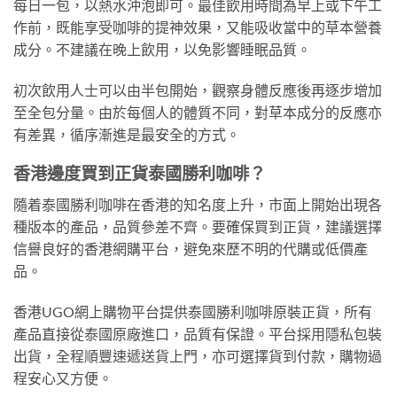
每日一包，以熱水沖泡即可。最佳飲用時間為早上或下午工
作前，既能享受咖啡的提神效果，又能吸收當中的草本營養
成分。不建議在晚上飲用，以免影響睡眠品質。
初次飲用人士可以由半包開始，觀察身體反應後再逐步增加
至全包分量。由於每個人的體質不同，對草本成分的反應亦
有差異，循序漸進是最安全的方式。
香港邊度買到正貨泰國勝利咖啡？
隨着泰國勝利咖啡在香港的知名度上升，市面上開始出現各
種版本的產品，品質參差不齊。要確保買到正貨，建議選擇
信譽良好的香港網購平台，避免來歷不明的代購或低價產
品。
香港UGO網上購物平台提供泰國勝利咖啡原裝正貨，所有
產品直接從泰國原廠進口，品質有保證。平台採用隱私包裝
出貨，全程順豐速遞送貨上門，亦可選擇貨到付款，購物過
程安心又方便。