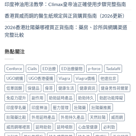
印度神油用法教學：Climax皇帝油正確使用步驟完整指南
香港買威而鋼的醫生紙規定與正貨購買指南（2026更新）
2026香港壯陽藥哪裡買正貨指南：藥房、診所與網購渠道
完整比較
熱點關注
Cenforce
Cialis
ED治療
ED治療藥物
p-force
Tadalafil
UGO網購
UGO香港優購
Viagra
Viagra價格
他達拉非
低睪固酮
保健品
偉哥
健康生活
健康資訊
健身男性荷爾蒙
免疫力提升
副作用
助勃延時產品
助勃持久
勃起功能障礙
印度學名藥
印度神油
壓力管理
壯陽藥
壯陽藥推薦
壯陽藥比較
外用延時產品
外用持久產品
天然壯陽
威而鋼
威而鋼哪裡買
延時助勃
延時噴劑
心血管健康
必利勁