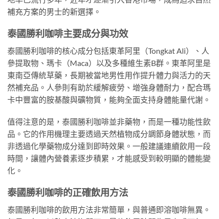
補充方案的男士的新選擇。
泰國勝利咖啡主要成分與功效
泰國勝利咖啡的核心成分包括東革阿里（Tongkat Ali）、人
參提取物、瑪卡（Maca）以及多種維生素B群。東革阿里是
東南亞傳統草藥，長期被當地男性用作提升體力與活力的天
然補充品。人參則有助於緩解疲勞、增強身體耐力，配合瑪
卡中豐富的胺基酸與礦物質，能夠全面支持身體能量代謝。
值得注意的是，泰國勝利咖啡並非藥物，而是一種功能性飲
品。它的作用機理主要透過天然植物成分調節身體狀態，而
非透過化學藥物成分達到即時效果。一般建議連續飲用一段
時間，讓體內營養素逐步積累，才能感受到較明顯的體能變
化。
泰國勝利咖啡的正確飲用方法
泰國勝利咖啡的飲用方法非常簡單，與普通即溶咖啡無異。