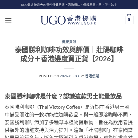
Skip
UGO是香港最大的男性保健品網上購物網站、保證原裝正品，假一賠十
to
content
0
健康資訊
泰國勝利咖啡功效與評價｜壯陽咖啡
成分＋香港邊度買正貨【2026】
POSTED ON
2026-05-30
BY
香港優購
泰國勝利咖啡是什麼？認識這款男士能量飲品
泰國勝利咖啡（Thai Victory Coffee）是近期在香港男士圈
中備受關注的一款功能性咖啡飲品。與一般即溶咖啡不同，
泰國勝利咖啡添加了多種草本植物提取物，旨在為飲用者提
供額外的體能支持與活力提升。這類「壯陽咖啡」在泰國當
地早已流行多年，近年才逐漸引入香港市場，成為追求自然