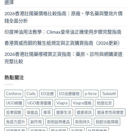
選擇
2026香港壯陽藥價格比較指南：原廠、學名藥與雙效片價
錢全面分析
印度神油用法教學：Climax皇帝油正確使用步驟完整指南
香港買威而鋼的醫生紙規定與正貨購買指南（2026更新）
2026香港壯陽藥哪裡買正貨指南：藥房、診所與網購渠道
完整比較
熱點關注
Cenforce
Cialis
ED治療
ED治療藥物
p-force
Tadalafil
UGO網購
UGO香港優購
Viagra
Viagra價格
他達拉非
低睪固酮
保健品
偉哥
健康生活
健康資訊
健身男性荷爾蒙
免疫力提升
副作用
助勃延時產品
助勃持久
勃起功能障礙