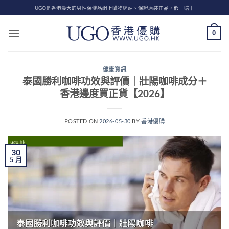
Skip
UGO是香港最大的男性保健品網上購物網站、保證原裝正品，假一賠十
to
content
0
健康資訊
泰國勝利咖啡功效與評價｜壯陽咖啡成分＋
香港邊度買正貨【2026】
POSTED ON
2026-05-30
BY
香港優購
30
5 月