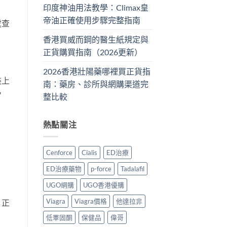
印度神油用法教學：Climax皇
帝油正確使用步驟完整指南
處查
香港買威而鋼的醫生紙規定與
正貨購買指南（2026更新）
2026香港壯陽藥哪裡買正貨指
裝上
南：藥房、診所與網購渠道完
，
整比較
熱點關注
Cenforce
Cialis
ED治療
ED治療藥物
p-force
Tadalafil
UGO網購
UGO香港優購
Viagra
Viagra價格
他達拉非
，正
低睪固酮
保健品
偉哥