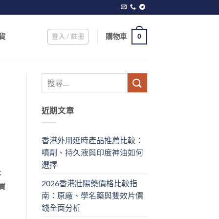
登入 / 註冊
購物車
貨
0
近期文章
香港外用延時產品推薦比較：
噴劑、持久液與印度神油如何
選擇
不
2026香港壯陽藥價格比較指
買
南：原廠、學名藥與雙效片價
錢全面分析