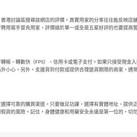
G、香港討論區搜尋該網店的評價。真實用家的分享往往能反映店
會聘用寫手冒充用家，評價過於單一或全是五星好評的也要提高
轉帳、轉數快（FPS）、信用卡或電子支付。如果只接受現金入
格外小心。另外，支援貨到付款或提供合理退貨期限的商家，通
於選擇可靠的購買渠道。只要做足功課，選擇有實體地址、提供
到假貨的風險。記住，身體健康和用藥安全永遠是第一位的，切