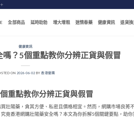
賠十
E
全部商品
延時助勃
增大增粗
迷情春藥
健康資訊
退貨換
健康資訊
全嗎？5個重點教你分辨正貨與假冒
OSTED ON
2026-06-02
BY
香港優購
5個重點教你分辨正貨與假冒
購買壯陽藥，貪其方便、私密且價格相宜。然而，網購市場良莠
。究竟香港網購壯陽藥安全嗎？本文為你拆解5個關鍵要點，助你