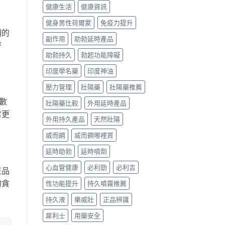
健康生活
健康資訊
健身男性荷爾蒙
免疫力提升
舖的
副作用
助勃延時產品
警
助勃持久
勃起功能障礙
印度學名藥
印度神油
壓力管理
壯陽藥
壯陽藥推薦
數
壯陽藥比較
外用延時產品
常更
外用持久產品
天然壯陽
威而鋼
威而鋼哪裡買
延時助勃
延時噴劑
心血管健康
必利勁
必利吉
正品
勿貪
性功能提升
持久噴霧推薦
持久液
樂威壯
正品辨識
犀利士
用藥安全