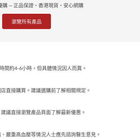
港優購 — 正品保證・香港現貨・安心網購
瀏覽所有產品
時間約4-6小時，但具體情況因人而異。
網店直接購買。建議選購前了解相關規定。
。建議直接瀏覽產品頁面了解最新優惠。
病、嚴重高血壓等情況人士應先諮詢醫生意見。