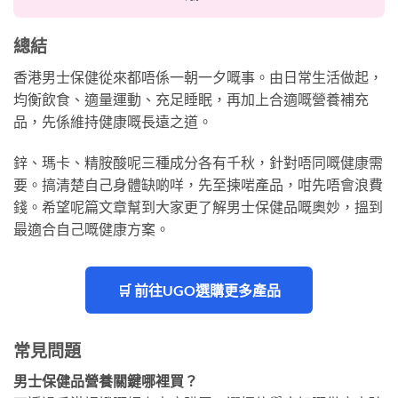
總結
香港男士保健從來都唔係一朝一夕嘅事。由日常生活做起，
均衡飲食、適量運動、充足睡眠，再加上合適嘅營養補充
品，先係維持健康嘅長遠之道。
鋅、瑪卡、精胺酸呢三種成分各有千秋，針對唔同嘅健康需
要。搞清楚自己身體缺啲咩，先至揀啱產品，咁先唔會浪費
錢。希望呢篇文章幫到大家更了解男士保健品嘅奧妙，搵到
最適合自己嘅健康方案。
🛒 前往UGO選購更多產品
常見問題
男士保健品營養關鍵哪裡買？