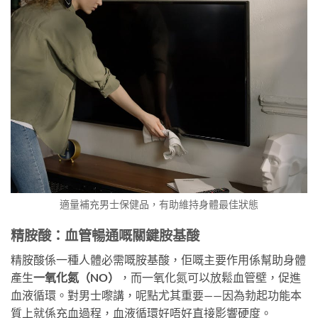
適量補充男士保健品，有助維持身體最佳狀態
精胺酸：血管暢通嘅關鍵胺基酸
精胺酸係一種人體必需嘅胺基酸，佢嘅主要作用係幫助身體
產生
一氧化氮（NO）
，而一氧化氮可以放鬆血管壁，促進
血液循環。對男士嚟講，呢點尤其重要——因為勃起功能本
質上就係充血過程，血液循環好唔好直接影響硬度。