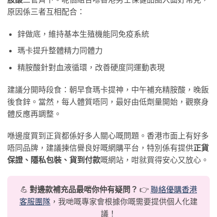
原因係三者互相配合：
鋅做底，維持基本生殖機能同免疫系統
瑪卡提升整體精力同體力
精胺酸針對血液循環，改善硬度同運動表現
建議分開時段食：朝早食瑪卡提神，中午補充精胺酸，晚飯
後食鋅。當然，每人體質唔同，最好由低劑量開始，觀察身
體反應再調整。
喺邊度買到正貨都係好多人關心嘅問題。香港市面上有好多
唔同品牌，建議揀信譽良好嘅網購平台，特別係有提供
正貨
保證、隱私包裝、貨到付款
嘅網站，咁就買得安心又放心。
💪
對邊款補充品最啱你仲有疑問？
👉
聯絡優購香港
客服團隊
，我哋嘅專家會根據你嘅需要提供個人化建
議！