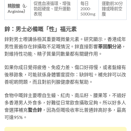
促進血液循環、增強
每日
運動前30分
精胺酸（L-
勃起硬度、提升運動
2000-
鐘或睡前空
Arginine）
表現
5000mg
腹
鋅：男士必備嘅「性」福元素
鋅對男士嚟講係極其重要嘅微量元素。研究顯示，香港成年
男性普遍存在鋅攝取不足嘅情況。鋅直接影響
睪固酮分泌
，
對維持性功能、精子質量同數量都有關鍵作用。
如果你成日覺得疲倦、免疫力差、傷口好得慢，或者髮線有
後移跡象，可能就係身體響度提你：缺鋅啦。補充鋅可以改
善呢啲問題，而且對前列腺健康都有幫助。
食物中嘅鋅主要嚟自生蠔、紅肉、南瓜籽、腰果等，不過好
多香港男人外食多，好難從日常飲食攝取足夠。所以好多人
會選擇補充
螯合鋅
，因為佢嘅吸收率比普通鋅高好多，最高
可達95%。