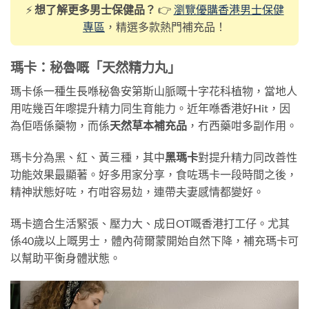
⚡
想了解更多男士保健品？
👉
瀏覽優購香港男士保健
專區
，精選多款熱門補充品！
瑪卡：秘魯嘅「天然精力丸」
瑪卡係一種生長喺秘魯安第斯山脈嘅十字花科植物，當地人
用咗幾百年嚟提升精力同生育能力。近年喺香港好Hit，因
為佢唔係藥物，而係
天然草本補充品
，冇西藥咁多副作用。
瑪卡分為黑、紅、黃三種，其中
黑瑪卡
對提升精力同改善性
功能效果最顯著。好多用家分享，食咗瑪卡一段時間之後，
精神狀態好咗，冇咁容易攰，連帶夫妻感情都變好。
瑪卡適合生活緊張、壓力大、成日OT嘅香港打工仔。尤其
係40歲以上嘅男士，體內荷爾蒙開始自然下降，補充瑪卡可
以幫助平衡身體狀態。