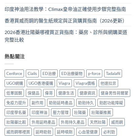
印度神油用法教學：Climax皇帝油正確使用步驟完整指南
香港買威而鋼的醫生紙規定與正貨購買指南（2026更新）
2026香港壯陽藥哪裡買正貨指南：藥房、診所與網購渠道
完整比較
熱點關注
Cenforce
Cialis
ED治療
ED治療藥物
p-force
Tadalafil
UGO網購
UGO香港優購
Viagra
Viagra價格
他達拉非
低睪固酮
保健品
偉哥
健康生活
健康資訊
健身男性荷爾蒙
免疫力提升
副作用
助勃延時產品
助勃持久
勃起功能障礙
印度學名藥
印度神油
壓力管理
壯陽藥
壯陽藥推薦
壯陽藥比較
外用延時產品
外用持久產品
天然壯陽
威而鋼
威而鋼哪裡買
延時助勃
延時噴劑
心血管健康
必利勁