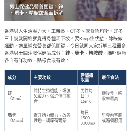
香港男人生活壓力大，工時長、OT多、飲食唔均衡，好多
三十幾歲開始就覺得身體走下坡。要Keep住狀態，除咗做
運動，適量補充營養都係關鍵。今日就同大家拆解三種最多
香港男士關注嘅保健品成分：
鋅
、
瑪卡
、
精胺酸
，睇吓佢哋
各自有咩功效、點樣食最有效。
建議攝
成分
主要功效
最佳食法
取量
維持生殖機能、增強
男性每
鋅
飯後食，吸
免疫力、促進傷口癒
日11-
（Zinc）
收率最高
合
15mg
每日
瑪卡
提升精力體力、改善
早餐前空腹
1500-
（Maca）
性慾、調節荷爾蒙
或隨餐服用
3000mg