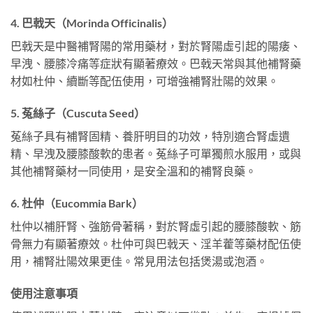
4. 巴戟天（Morinda Officinalis）
巴戟天是中醫補腎陽的常用藥材，對於腎陽虛引起的陽痿、
早洩、腰膝冷痛等症狀有顯著療效。巴戟天常與其他補腎藥
材如杜仲、續斷等配伍使用，可增強補腎壯陽的效果。
5. 菟絲子（Cuscuta Seed）
菟絲子具有補腎固精、養肝明目的功效，特別適合腎虛遺
精、早洩及腰膝酸軟的患者。菟絲子可單獨煎水服用，或與
其他補腎藥材一同使用，是安全溫和的補腎良藥。
6. 杜仲（Eucommia Bark）
杜仲以補肝腎、強筋骨著稱，對於腎虛引起的腰膝酸軟、筋
骨無力有顯著療效。杜仲可與巴戟天、淫羊藿等藥材配伍使
用，補腎壯陽效果更佳。常見用法包括煲湯或泡酒。
使用注意事項