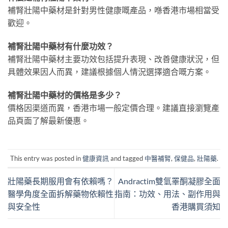
補腎壯陽中藥材是針對男性健康嘅產品，喺香港市場相當受
歡迎。
補腎壯陽中藥材有什麼功效？
補腎壯陽中藥材主要功效包括提升表現、改善健康狀況，但
具體效果因人而異，建議根據個人情況選擇適合嘅方案。
補腎壯陽中藥材的價格是多少？
價格因渠道而異，香港市場一般定價合理。建議直接瀏覽產
品頁面了解最新優惠。
This entry was posted in
健康資訊
and tagged
中醫補腎
,
保健品
,
壯陽藥
.
壯陽藥長期服用會有依賴嗎？
Andractim雙氫睪酮凝膠全面
醫學角度全面拆解藥物依賴性
指南：功效、用法、副作用與
與安全性
香港購買須知