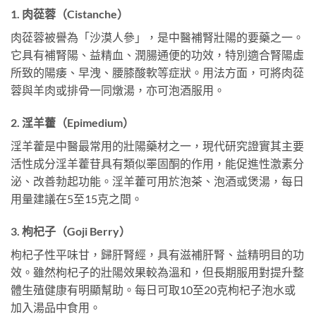
1. 肉蓯蓉（Cistanche）
肉蓯蓉被譽為「沙漠人參」，是中醫補腎壯陽的要藥之一。
它具有補腎陽、益精血、潤腸通便的功效，特別適合腎陽虛
所致的陽痿、早洩、腰膝酸軟等症狀。用法方面，可將肉蓯
蓉與羊肉或排骨一同燉湯，亦可泡酒服用。
2. 淫羊藿（Epimedium）
淫羊藿是中醫最常用的壯陽藥材之一，現代研究證實其主要
活性成分淫羊藿苷具有類似睪固酮的作用，能促進性激素分
泌、改善勃起功能。淫羊藿可用於泡茶、泡酒或煲湯，每日
用量建議在5至15克之間。
3. 枸杞子（Goji Berry）
枸杞子性平味甘，歸肝腎經，具有滋補肝腎、益精明目的功
效。雖然枸杞子的壯陽效果較為溫和，但長期服用對提升整
體生殖健康有明顯幫助。每日可取10至20克枸杞子泡水或
加入湯品中食用。