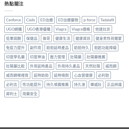
熱點關注
Cenforce
Cialis
ED治療
ED治療藥物
p-force
Tadalafil
UGO網購
UGO香港優購
Viagra
Viagra價格
他達拉非
低睪固酮
保健品
偉哥
健康生活
健康資訊
健身男性荷爾蒙
免疫力提升
副作用
助勃延時產品
助勃持久
勃起功能障礙
印度學名藥
印度神油
壓力管理
壯陽藥
壯陽藥推薦
壯陽藥比較
外用延時產品
外用持久產品
天然壯陽
威而鋼
威而鋼哪裡買
延時助勃
延時噴劑
心血管健康
必利勁
必利吉
性功能提升
持久噴霧推薦
持久液
樂威壯
正品辨識
犀利士
用藥安全