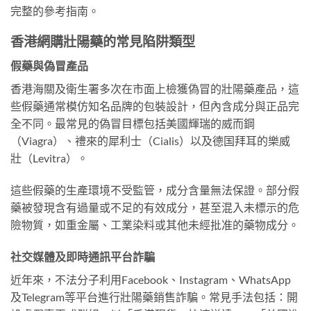
完整的參考指南。
香港網購壯陽藥的常見陷阱類型
假藥與偽冒產品
香港海關及衛生署多次在市面上檢獲偽冒的壯陽藥產品，這
些假藥通常模仿知名品牌的包裝設計，但內含成分與正品完
全不同。最常見的偽冒目標包括美國輝瑞的威而鋼
（Viagra）、禮來的犀利士（Cialis）以及德国拜耳的樂威
壯（Levitra）。
這些假藥的生產環境不受監管，成分含量無法保證。部分假
藥被發現含有過量或不足的有效成分，甚至混入未標示的危
險物質，如重金屬、工業染料或其他未經批准的藥物成分。
社交媒體及即時通訊平台詐騙
近年來，不法分子利用Facebook、Instagram、WhatsApp
及Telegram等平台進行壯陽藥銷售詐騙。常見手法包括：開