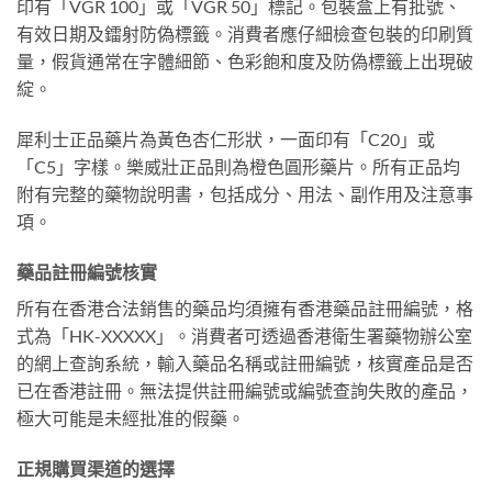
印有「VGR 100」或「VGR 50」標記。包裝盒上有批號、
有效日期及鐳射防偽標籤。消費者應仔細檢查包裝的印刷質
量，假貨通常在字體細節、色彩飽和度及防偽標籤上出現破
綻。
犀利士正品藥片為黃色杏仁形狀，一面印有「C20」或
「C5」字樣。樂威壯正品則為橙色圓形藥片。所有正品均
附有完整的藥物說明書，包括成分、用法、副作用及注意事
項。
藥品註冊編號核實
所有在香港合法銷售的藥品均須擁有香港藥品註冊編號，格
式為「HK-XXXXX」。消費者可透過香港衛生署藥物辦公室
的網上查詢系統，輸入藥品名稱或註冊編號，核實產品是否
已在香港註冊。無法提供註冊編號或編號查詢失敗的產品，
極大可能是未經批准的假藥。
正規購買渠道的選擇