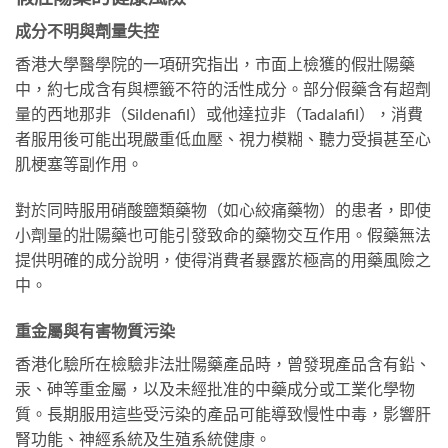
成分不明與劑量失控
香港大學醫學院的一項研究指出，市面上檢獲的假壯陽藥
中，約七成含有與標籤不符的活性成分。部分假藥含有超劑
量的西地那非（Sildenafil）或他達拉非（Tadalafil），消費
者服用後可能出現嚴重低血壓、視力模糊、聽力受損甚至心
肌梗塞等副作用。
對於同時服用硝酸鹽類藥物（如心絞痛藥物）的患者，即使
小劑量的壯陽藥也可能引發致命的藥物交互作用。假藥無法
提供明確的成分說明，使得消費者暴露於極高的用藥風險之
中。
重金屬與有害物質污染
香港化驗所在檢驗非法壯陽藥產品時，曾發現產品含有鉛、
汞、砷等重金屬，以及未經批准的中藥成分或工業化學物
質。長期服用這些受污染的產品可能導致慢性中毒，影響肝
腎功能、神經系統及生殖系統健康。