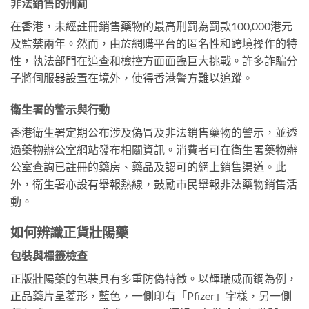
非法銷售的刑罰
在香港，未經註冊銷售藥物的最高刑罰為罰款100,000港元
及監禁兩年。然而，由於網購平台的匿名性和跨境操作的特
性，執法部門在追查和檢控方面面臨巨大挑戰。許多詐騙分
子將伺服器設置在境外，使得香港警方難以追蹤。
衛生署的警示與行動
香港衛生署定期公布涉及偽冒及非法銷售藥物的警示，並透
過藥物辦公室網站發布相關資訊。消費者可在衛生署藥物辦
公室查詢已註冊的藥房、藥品及認可的網上銷售渠道。此
外，衛生署亦設有舉報熱線，鼓勵市民舉報非法藥物銷售活
動。
如何辨識正貨壯陽藥
包裝與標籤檢查
正版壯陽藥的包裝具有多重防偽特徵。以輝瑞威而鋼為例，
正品藥片呈菱形，藍色，一側印有「Pfizer」字樣，另一側