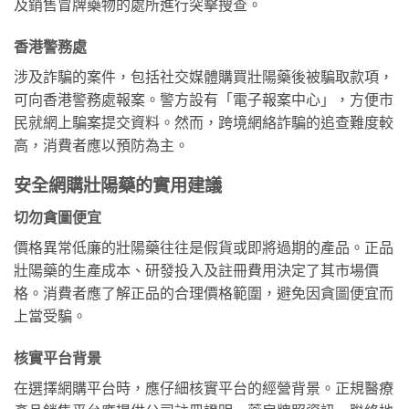
及銷售冒牌藥物的處所進行突擊搜查。
香港警務處
涉及詐騙的案件，包括社交媒體購買壯陽藥後被騙取款項，
可向香港警務處報案。警方設有「電子報案中心」，方便市
民就網上騙案提交資料。然而，跨境網絡詐騙的追查難度較
高，消費者應以預防為主。
安全網購壯陽藥的實用建議
切勿貪圖便宜
價格異常低廉的壯陽藥往往是假貨或即將過期的產品。正品
壯陽藥的生產成本、研發投入及註冊費用決定了其市場價
格。消費者應了解正品的合理價格範圍，避免因貪圖便宜而
上當受騙。
核實平台背景
在選擇網購平台時，應仔細核實平台的經營背景。正規醫療