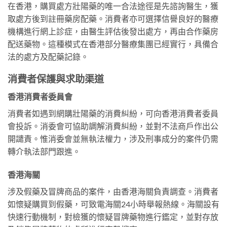
在香港，購買處方壯陽藥的唯一合法途徑是先諮詢醫生，獲
取處方後到註冊藥房配藥。消費者亦可選擇信譽良好的醫療
機構進行網上診症，由醫生評估後發出處方，再由合作藥房
配送藥物。這種模式在香港部分醫療集團已經實行，具備合
法的處方及配藥記錄。
消費者保護與求助渠道
香港消費者委員會
消費者如遇到網購壯陽藥的消費糾紛，可向香港消費者委員
會投訴。消委會可協助調解消費糾紛，並對不法商戶作出公
開譴責。惟消委會並無執法權力，涉及刑事成分的案件仍需
轉介執法部門跟進。
香港海關
涉及假藥及冒牌商品的案件，由香港海關負責調查。消費者
如懷疑購買到假藥，可致電海關24小時舉報熱線。海關設有
快速行動機制，對檢獲的懷疑冒牌藥物進行鑑定，並對存放