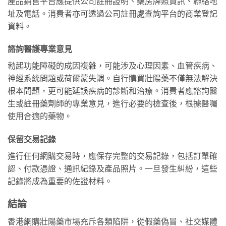
產品銷售平台應提供公司註冊證明、藥房牌照資訊、聯絡地
址及電話。消費者亦可透過公司註冊處查詢平台的商業登記
資料。
諮詢醫護專業意見
勃起功能障礙的成因複雜，可能涉及心理因素、血管疾病、
神經系統問題或荷爾蒙失調。自行購買壯陽藥不僅無法解決
根本問題，更可能延誤疾病的診斷和治療。消費者應諮詢醫
生或註冊藥劑師的專業意見，進行必要的檢查後，根據醫囑
使用合適的藥物。
保留交易記錄
進行任何網購交易時，應保存完整的交易記錄，包括訂單確
認、付款憑證、通訊紀錄及產品照片。一旦發生糾紛，這些
記錄將成為重要的佐證材料。
結論
香港網購壯陽藥市場充斥各類陷阱，從假藥偽冒、社交媒體