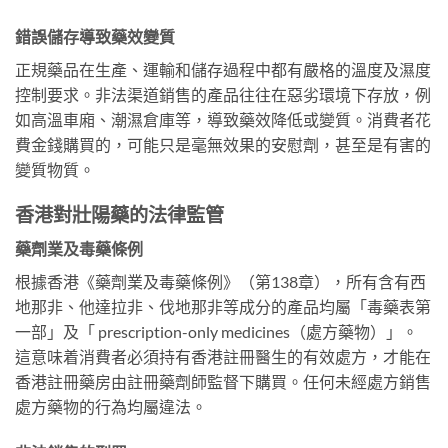
錯誤儲存導致藥效變質
正規藥品在生產、運輸和儲存過程中都有嚴格的溫度及濕度
控制要求。非法渠道銷售的產品往往在惡劣環境下存放，例
如高溫車廂、潮濕倉庫等，導致藥效降低或變質。消費者花
費金錢購買的，可能只是毫無效果的安慰劑，甚至是有害的
變質物質。
香港對壯陽藥的法律監管
藥劑業及毒藥條例
根據香港《藥劑業及毒藥條例》（第138章），所有含有西
地那非、他達拉非、伐地那非等成分的產品均屬「毒藥表第
一部」及「 prescription-only medicines（處方藥物）」。
這意味着消費者必須持有香港註冊醫生的有效處方，才能在
香港註冊藥房由註冊藥劑師監督下購買。任何未經處方銷售
處方藥物的行為均屬違法。