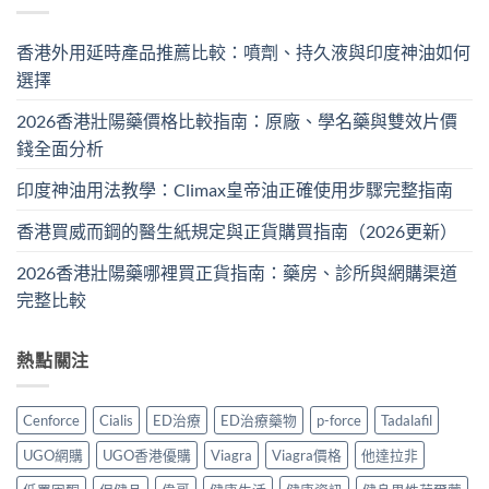
香港外用延時產品推薦比較：噴劑、持久液與印度神油如何
選擇
2026香港壯陽藥價格比較指南：原廠、學名藥與雙效片價
錢全面分析
印度神油用法教學：Climax皇帝油正確使用步驟完整指南
香港買威而鋼的醫生紙規定與正貨購買指南（2026更新）
2026香港壯陽藥哪裡買正貨指南：藥房、診所與網購渠道
完整比較
熱點關注
Cenforce
Cialis
ED治療
ED治療藥物
p-force
Tadalafil
UGO網購
UGO香港優購
Viagra
Viagra價格
他達拉非