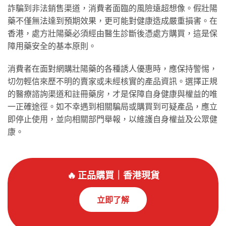
詐騙到非法銷售渠道，消費者面臨的風險遠超想像。假壯陽
藥不僅無法達到預期效果，更可能對健康造成嚴重損害。在
香港，處方壯陽藥必須經由醫生診斷後憑處方購買，這是保
障用藥安全的基本原則。
消費者在面對網購壯陽藥的各種誘人優惠時，應保持警惕，
切勿輕信來歷不明的賣家或未經核實的產品資訊。選擇正規
的醫療諮詢渠道和註冊藥房，才是保障自身健康與權益的唯
一正確途徑。如不幸遇到相關騙局或購買到可疑產品，應立
即停止使用，並向相關部門舉報，以維護自身權益及公眾健
康。
🔥 正品購買｜香港現貨
立即了解