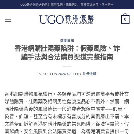
Skip
UGO是香港最大的男性保健品網上購物網站、保證原裝正品，假一賠十
to
content
0
健康資訊
香港網購壯陽藥陷阱：假藥風險、詐
騙手法與合法購買渠道完整指南
POSTED ON
2026-06-11
BY
香港優購
香港網絡購物風氣盛行，各類產品均可透過電商平台或社交
媒體購買，壯陽藥及相關男性健康產品亦不例外。然而，網
購壯陽藥背後的風險遠比一般消費者想像中嚴重——假藥、
偽冒、詐騙、甚至含有未標示有害成分的案例層出不窮。本
文將全面拆解香港網購壯陽藥的常見陷阱，從法律監管、假
藥辨識、安全風險到合法購買渠道，為香港消費者提供一份