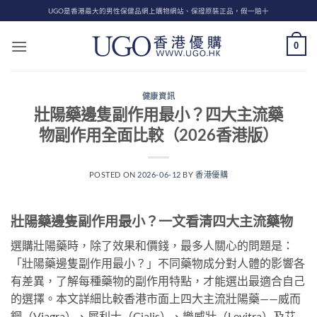
Skip
UGO是香港最大的男性保健品網上購物網站、保證原裝正品，假一賠十
to
content
0
健康資訊
壯陽藥邊隻副作用最小？四大主流藥
物副作用全面比較（2026香港版）
POSTED ON
2026-06-12
BY
香港優購
壯陽藥邊隻副作用最小？一文看清四大主流藥物
選購壯陽藥時，除了效果和價錢，最多人關心的問題是：
「壯陽藥邊隻副作用最小？」不同藥物成分對人體的影響各
有差異，了解每種藥物的副作用特點，才能選出最適合自己
的選擇。本文詳細比較香港市面上四大主流壯陽藥——威而
鋼（Viagra）、犀利士（Cialis）、樂威壯（Levitra）及艾