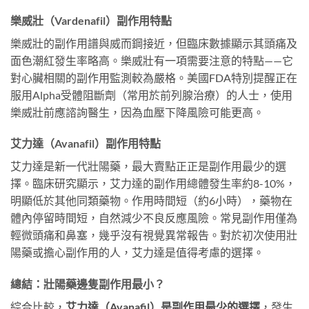
樂威壯（Vardenafil）副作用特點
樂威壯的副作用譜與威而鋼接近，但臨床數據顯示其頭痛及
面色潮紅發生率略高。樂威壯有一項需要注意的特點——它
對心臟相關的副作用監測較為嚴格。美國FDA特別提醒正在
服用Alpha受體阻斷劑（常用於前列腺治療）的人士，使用
樂威壯前應諮詢醫生，因為血壓下降風險可能更高。
艾力達（Avanafil）副作用特點
艾力達是新一代壯陽藥，最大賣點正正是副作用最少的選
擇。臨床研究顯示，艾力達的副作用總體發生率約8-10%，
明顯低於其他同類藥物。作用時間短（約6小時），藥物在
體內停留時間短，自然減少不良反應風險。常見副作用僅為
輕微頭痛和鼻塞，幾乎沒有視覺異常報告。對於初次使用壯
陽藥或擔心副作用的人，艾力達是值得考慮的選擇。
總結：壯陽藥邊隻副作用最小？
綜合比較，
艾力達（Avanafil）是副作用最少的選擇
，發生