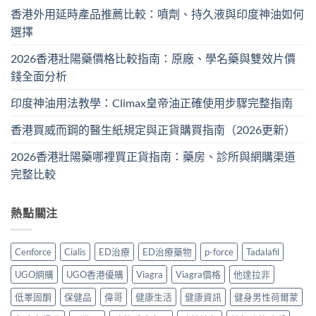
香港外用延時產品推薦比較：噴劑、持久液與印度神油如何
選擇
2026香港壯陽藥價格比較指南：原廠、學名藥與雙效片價
錢全面分析
印度神油用法教學：Climax皇帝油正確使用步驟完整指南
香港買威而鋼的醫生紙規定與正貨購買指南（2026更新）
2026香港壯陽藥哪裡買正貨指南：藥房、診所與網購渠道
完整比較
熱點關注
Cenforce
Cialis
ED治療
ED治療藥物
p-force
Tadalafil
UGO網購
UGO香港優購
Viagra
Viagra價格
他達拉非
低睪固酮
保健品
偉哥
健康生活
健康資訊
健身男性荷爾蒙