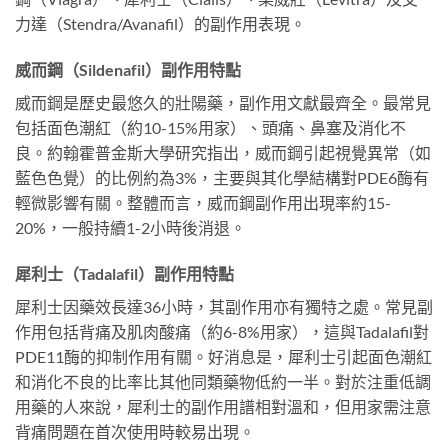
力達（Stendra/Avanafil）的副作用表現。
威而鋼（Sildenafil）副作用特點
威而鋼是歷史最悠久的壯陽藥，副作用文獻最齊全。最常見
包括面色潮紅（約10-15%用家）、頭痛、鼻塞及消化不
良。約翰霍普金斯大學研究指出，威而鋼引起視覺異常（如
藍色色覺）的比例約為3%，主要與其化學結構對PDE6酶有
輕微影響有關。整體而言，威而鋼副作用出現率約15-
20%，一般持續1-2小時後消退。
犀利士（Tadalafil）副作用特點
犀利士因藥效長達36小時，其副作用亦有獨特之處。常見副
作用包括背痛及肌肉酸痛（約6-8%用家），這與Tadalafil對
PDE11酶的抑制作用有關。好消息是，犀利士引起面色潮紅
和消化不良的比率比其他同類藥物低約一半。對於注重低調
用藥的人來說，犀利士的副作用譜相對溫和，但用家需注意
背痛問題在首次使用時較易出現。