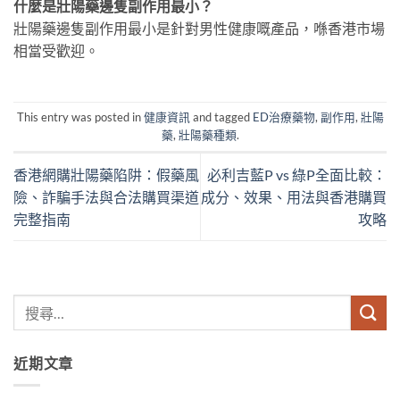
什麼是壯陽藥邊隻副作用最小？
壯陽藥邊隻副作用最小是針對男性健康嘅產品，喺香港市場
相當受歡迎。
This entry was posted in
健康資訊
and tagged
ED治療藥物
,
副作用
,
壯陽
藥
,
壯陽藥種類
.
香港網購壯陽藥陷阱：假藥風
必利吉藍P vs 綠P全面比較：
險、詐騙手法與合法購買渠道
成分、效果、用法與香港購買
完整指南
攻略
近期文章