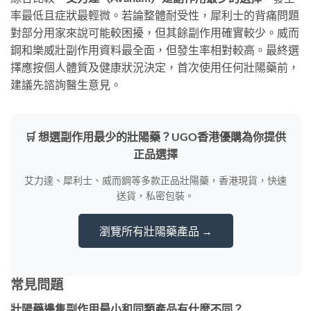
率最低且症狀最輕微。若論整體耐受性，犀利士的背痛問題
對部分用家來說可能較困擾，但其餘副作用確實較少。威而
鋼和樂威壯副作用資料最全面，但發生率相對較高。最終選
擇應按個人體質及健康狀況決定，首次使用任何壯陽藥前，
建議先諮詢醫生意見。
🛒 想選副作用最少的壯陽藥？UGO香港優購為你提供
正品選擇
艾力達、犀利士、威而鋼等多款正品壯陽藥，香港現貨，快速
送貨，私密包裝。
瀏覽所有壯陽藥產品 →
常見問題
壯陽藥邊隻副作用最小和同類產品有什麼不同？