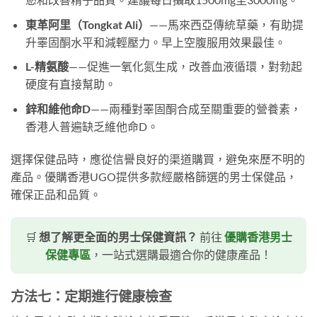
東革阿里（Tongkat Ali）
——馬來西亞傳統草藥，有助提
升睪固酮水平和減輕壓力。早上空腹服用效果最佳。
L-精氨酸
——促進一氧化氮生成，改善血液循環，對勃起
硬度有直接幫助。
鋅和維他命D
——兩種對睪固酮合成至關重要的營養素，
香港人普遍缺乏維他命D。
選擇保健品時，應從信譽良好的渠道購買，避免來歷不明的
產品。優購香港UGO提供多款經嚴格篩選的男士保健品，
確保正品和品質。
🛒
想了解更全面的男士保健資訊？
前往
優購香港男士
保健專區
，一站式選購最適合你的健康產品！
方法七：定期進行健康檢查