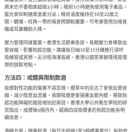
周末也不要相差超過1小時；睡前1小時避免使用電子產品，
藍光會抑制褪黑激素分泌；睡房溫度維持在18至22度之
間。觀塘、旺角一帶的噪音問題較嚴重，可考慮使用白噪音
機或耳塞輔助入睡。
壓力管理同樣重要。香港生活節奏急促，長期壓力會導致血
管收縮，影響勃起功能。建議每日抽10至15分鐘進行深呼
吸練習或冥想，尖沙咀海濱長廊、香港公園等寧靜環境是理
想的放鬆地點。
方法四：戒煙與限制飲酒
吸煙對性功能的傷害不容忽視。煙草中的尼古丁會使血管收
縮，減少陰莖血流量，長期吸煙更會損害血管內壁，導致勃
起功能障礙的風險增加近兩倍。香港大學公共衞生學院的研
究指出，戒煙後6個月內，超過四成吸煙者的勃起功能有明
顯改善。
酒精方面，適量飲酒（每日不超過1至2個標準單位）有助放