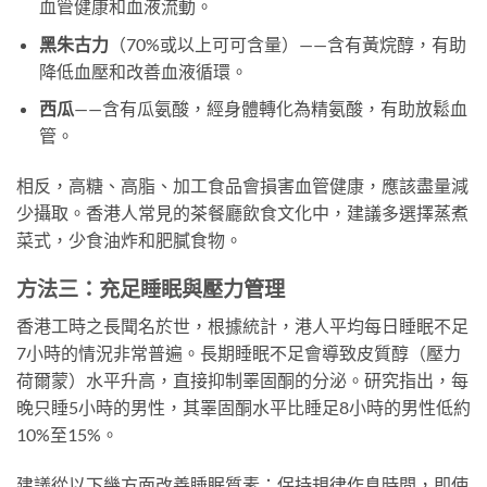
血管健康和血液流動。
黑朱古力
（70%或以上可可含量）——含有黃烷醇，有助
降低血壓和改善血液循環。
西瓜
——含有瓜氨酸，經身體轉化為精氨酸，有助放鬆血
管。
相反，高糖、高脂、加工食品會損害血管健康，應該盡量減
少攝取。香港人常見的茶餐廳飲食文化中，建議多選擇蒸煮
菜式，少食油炸和肥膩食物。
方法三：充足睡眠與壓力管理
香港工時之長聞名於世，根據統計，港人平均每日睡眠不足
7小時的情況非常普遍。長期睡眠不足會導致皮質醇（壓力
荷爾蒙）水平升高，直接抑制睪固酮的分泌。研究指出，每
晚只睡5小時的男性，其睪固酮水平比睡足8小時的男性低約
10%至15%。
建議從以下幾方面改善睡眠質素：保持規律作息時間，即使