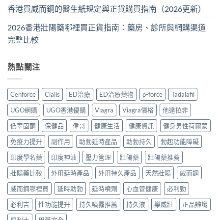
香港買威而鋼的醫生紙規定與正貨購買指南（2026更新）
2026香港壯陽藥哪裡買正貨指南：藥房、診所與網購渠道
完整比較
熱點關注
Cenforce
Cialis
ED治療
ED治療藥物
p-force
Tadalafil
UGO網購
UGO香港優購
Viagra
Viagra價格
他達拉非
低睪固酮
保健品
偉哥
健康生活
健康資訊
健身男性荷爾蒙
免疫力提升
副作用
助勃延時產品
助勃持久
勃起功能障礙
印度學名藥
印度神油
壓力管理
壯陽藥
壯陽藥推薦
壯陽藥比較
外用延時產品
外用持久產品
天然壯陽
威而鋼
威而鋼哪裡買
延時助勃
延時噴劑
心血管健康
必利勁
必利吉
性功能提升
持久噴霧推薦
持久液
樂威壯
正品辨識
犀利士
用藥安全