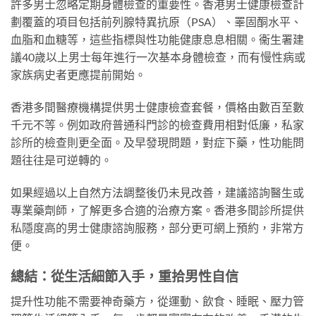
許多男士忽略定期身體檢查的重要性。香港男士健康檢查計
劃覆蓋的項目包括前列腺特異抗原（PSA）、睪固酮水平、
血脂和血糖等，這些指標與性功能健康息息相關。衞生署建
議40歲以上男士每年進行一次基本身體檢查，而有慢性病或
家族病史者更應提前開始。
香港多間醫療機構提供男士健康檢查套餐，價格由數百至數
千元不等。例如政府普通科門診的檢查費用相對低廉，私家
診所的檢查則更全面。及早發現問題，對症下藥，性功能問
題往往是可逆轉的。
如果經過以上自然方法調整後仍未見改善，建議諮詢醫生或
專業藥劑師，了解更多合適的治療方案。香港多間診所提供
私隱度高的男士健康諮詢服務，部分更可網上預約，非常方
便。
總結：從生活細節入手，重拾男性自信
提升性功能不需要神奇藥方，從運動、飲食、睡眠、壓力管