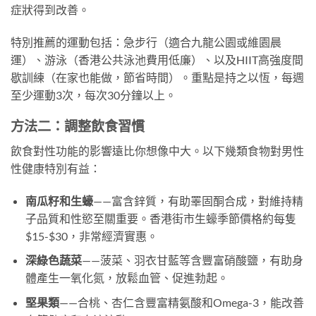
症狀得到改善。
特別推薦的運動包括：急步行（適合九龍公園或維園晨
運）、游泳（香港公共泳池費用低廉）、以及HIIT高強度間
歇訓練（在家也能做，節省時間）。重點是持之以恆，每週
至少運動3次，每次30分鐘以上。
方法二：調整飲食習慣
飲食對性功能的影響遠比你想像中大。以下幾類食物對男性
性健康特別有益：
南瓜籽和生蠔
——富含鋅質，有助睪固酮合成，對維持精
子品質和性慾至關重要。香港街市生蠔季節價格約每隻
$15-$30，非常經濟實惠。
深綠色蔬菜
——菠菜、羽衣甘藍等含豐富硝酸鹽，有助身
體產生一氧化氮，放鬆血管、促進勃起。
堅果類
——合桃、杏仁含豐富精氨酸和Omega-3，能改善