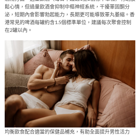
鬆心情，但過量飲酒會抑制中樞神經系統，干擾睪固酮分
泌，短期內會影響勃起能力，長期更可能導致睪丸萎縮。香
港常見的啤酒每罐約含1.5個標準單位，建議每次聚會控制
在2罐以內。
均衡飲食配合適當的保健品補充，有助全面提升男性活力