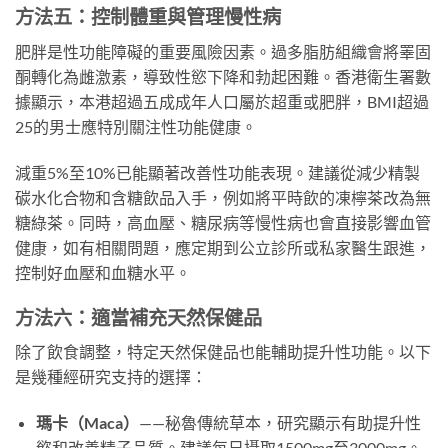
方法五：控制體重與管理慢性病
肥胖是性功能障礙的重要風險因素。過多脂肪組織會將睪固
酮轉化為雌激素，導致性慾下降和勃起困難。香港衛生署數
據顯示，本港超過五成成年人口屬於超重或肥胖，BMI超過
25的男士應特別關注性功能健康。
減重5%至10%已能顯著改善性功能表現。建議從減少精製
碳水化合物和含糖飲品入手，例如將平時飲的凍檸茶改為無
糖綠茶。同時，高血壓、糖尿病等慢性病也會直接影響血管
健康，如有相關問題，應定期到公立診所或私家醫生跟進，
控制好血壓和血糖水平。
方法六：適當補充天然保健品
除了飲食調整，特定天然保健品也能輔助提升性功能。以下
是幾種經研究支持的選擇：
瑪卡（Maca）
——秘魯傳統草本，研究顯示有助提升性
慾和改善精子品質。建議每日攝取1500mg至3000mg。