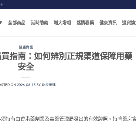
賠十
E
全部商品
延時助勃
增大增粗
迷情春藥
健康資訊
退貨換
健康資訊
購買指南：如何辨別正規渠道保障用藥
安全
OSTED ON
2026-06-15
BY
香港優購
必須持有由香港藥劑業及毒藥管理局發出的有效牌照。持牌藥房