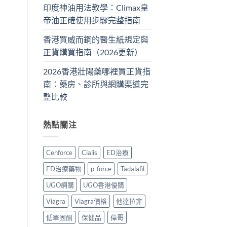
印度神油用法教學：Climax皇
帝油正確使用步驟完整指南
香港買威而鋼的醫生紙規定與
正貨購買指南（2026更新）
2026香港壯陽藥哪裡買正貨指
南：藥房、診所與網購渠道完
整比較
熱點關注
Cenforce
Cialis
ED治療
ED治療藥物
p-force
Tadalafil
UGO網購
UGO香港優購
Viagra
Viagra價格
他達拉非
低睪固酮
保健品
偉哥