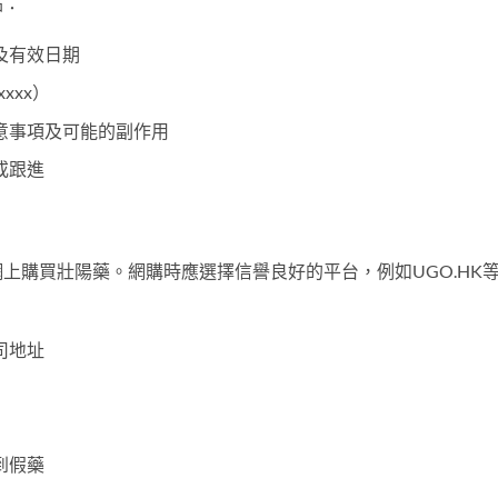
點：
及有效日期
xxx）
意事項及可能的副作用
或跟進
上購買壯陽藥。網購時應選擇信譽良好的平台，例如UGO.HK
司地址
到假藥