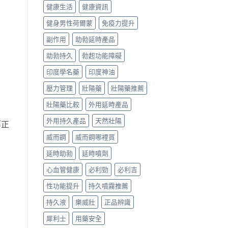
健康生活
健康資訊
健身男性荷爾蒙
免疫力提升
副作用
助勃延時產品
助勃持久
勃起功能障礙
印度學名藥
印度神油
壓力管理
壯陽藥
壯陽藥推薦
壯陽藥比較
外用延時產品
外用持久產品
天然壯陽
等正
威而鋼
威而鋼哪裡買
延時助勃
延時噴劑
心血管健康
必利勁
必利吉
性功能提升
持久噴霧推薦
持久液
樂威壯
正品辨識
犀利士
用藥安全