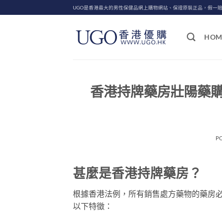
Skip
UGO是香港最大的男性保健品網上購物網站、保證原裝正品，假一
to
content
HOM
香港持牌藥房壯陽藥
P
甚麼是香港持牌藥房？
根據香港法例，所有銷售處方藥物的藥房
以下特徵：