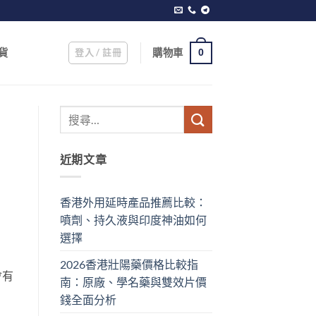
登入 / 註冊
購物車
貨
0
近期文章
香港外用延時產品推薦比較：
噴劑、持久液與印度神油如何
選擇
2026香港壯陽藥價格比較指
會有
南：原廠、學名藥與雙效片價
錢全面分析