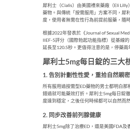
犀利士（Cialis）由美國禮來藥廠（Eli Li
藥物。與傳統「按需服用」方案不同，犀利
度，使用者無需在性行為前提前服藥，隨
根據2022年發表於《Journal of Sexual
IIEF-5評分（國際勃起功能指標）從基線的1
延長至120.5秒。更值得注意的是，停藥
犀利士5mg每日錠的三大
1. 告別計劃性性愛，重拾自然親密
所有服用過按需型ED藥物的男士都明白那
錯過就可能藥效打折。犀利士5mg每日錠
度達到穩定，之後任何時候都可以自然而
2. 同步改善前列腺健康
犀利士5mg除了治療ED，還是美國FDA