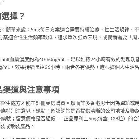
度。
如何選擇？
。簡單來說：5mg每日方案適合需要持續治療、性生活規律、
需方案適合性生活頻率較低、追求單次強效表現、或偶爾需要「周
afill血藥濃度約為40-60ng/mL，足以維持24小時有效的勃起功
ng/mL，效果持續長達36小時。兩者各有優勢，應根據個人生活
品渠道與注意事項
經醫生處方才能在註冊藥房購買。然而許多香港男士因為尷尬或
時應特別注意以下幾點：確認網站是否提供清晰的公司地址及聯
編號；留意價格是否過低——正品犀利士5mg每盒（28粒）的合
無包裝或散裝產品。