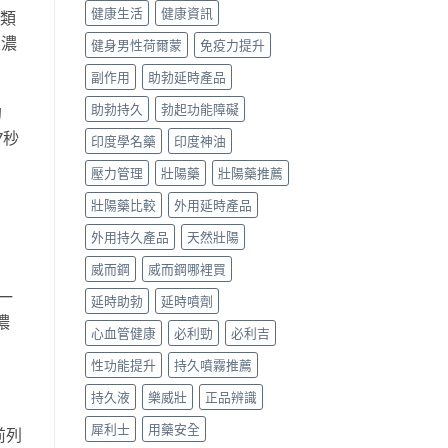
健康生活
健康資訊
劑類
定濃
健身男性荷爾蒙
免疫力提升
副作用
助勃延時產品
助勃持久
勃起功能障礙
的
7秒
印度學名藥
印度神油
壓力管理
壯陽藥
壯陽藥推薦
壯陽藥比較
外用延時產品
外用持久產品
天然壯陽
威而鋼
威而鋼哪裡買
一
延時助勃
延時噴劑
濃
心血管健康
必利勁
必利吉
性功能提升
持久噴霧推薦
持久液
樂威壯
正品辨識
犀利士
用藥安全
前列