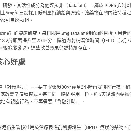
lly）研發，其活性成分為他達拉非（Tadalafil），屬於 PDE5 抑制
士5mg每日錠採用低劑量持續給藥方式，讓藥物在體內維持穩
時都可自然勃起。
 Medicine》的臨床研究，每日服用5mg Tadalafil持續3個月後，患者
3.2分顯著提升至20.45分，陰道內射精潛伏時間（IELT）亦從3
兩年後追蹤發現，這些改善效果仍然持續存在。
核心好處
種「計時壓力」——要在服藥後30分鐘至2小時內安排性行為，稍
徹底改變了這種模式。每日同一時間服用一粒，約5天後體內藥物
然地有親密行為，不再需要「倒數計時」。
及香港衛生署核准用於治療良性前列腺增生（BPH）症狀的藥物。