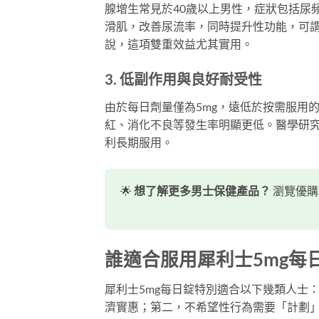
腺增生常見於40歲以上男性，症狀包括尿頻、
滑肌，改善尿流率，同時提升性功能，可
說，這項雙重效益尤其實用。
3. 低副作用與良好耐受性
由於每日劑量僅為5mg，遠低於按需服用的
紅、消化不良等發生率明顯更低。醫學研究
利長期服用。
🌟
想了解更多男士保健產品？
瀏覽優購
誰適合服用犀利士5mg每
犀利士5mg每日錠特別適合以下幾類人士
濟實惠；第二，不希望性行為需要「計劃」