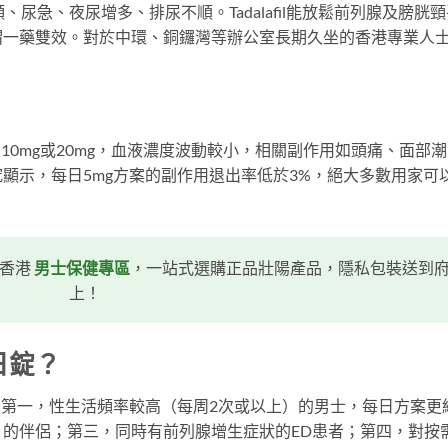
尿急、夜尿增多、排尿不順。Tadalafil能放鬆前列腺及膀胱頸
謂一藥雙效。對於中環、銅鑼灣等辦公室長期久坐的香港專業人
10mg或20mg，血液濃度波動較小，相關副作用如頭痛、面部潮
顯示，每日5mg方案的副作用退出率低於3%，絕大多數用家可
香港
男士保健專區
，一站式選購正品壯陽產品，隱私包裝送到
上！
日錠？
：第一，性生活頻率較高（每周2次或以上）的男士，每日方案更
的伴侶；第三，同時有前列腺增生症狀的ED患者；第四，對按