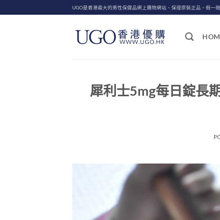
Skip
UGO是香港最大的男性保健品網上購物網站、保證原裝正品，假一
to
content
HOM
犀利士5mg每日錠長
P