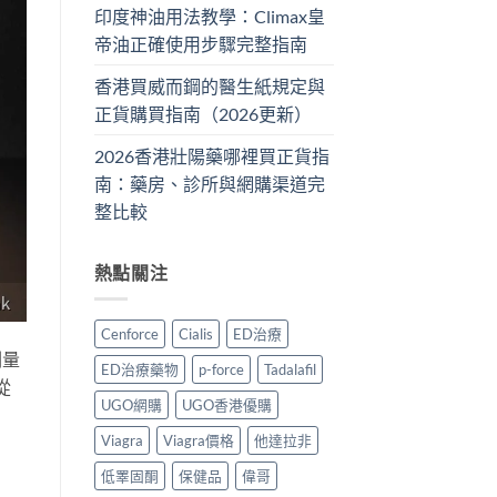
印度神油用法教學：Climax皇
帝油正確使用步驟完整指南
香港買威而鋼的醫生紙規定與
正貨購買指南（2026更新）
2026香港壯陽藥哪裡買正貨指
南：藥房、診所與網購渠道完
整比較
熱點關注
Cenforce
Cialis
ED治療
劑量
ED治療藥物
p-force
Tadalafil
從
UGO網購
UGO香港優購
。
Viagra
Viagra價格
他達拉非
低睪固酮
保健品
偉哥