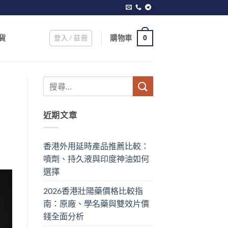
登入 / 註冊
購物車
貨
0
近期文章
香港外用延時產品推薦比較：
噴劑、持久液與印度神油如何
選擇
2026香港壯陽藥價格比較指
南：原廠、學名藥與雙效片價
錢全面分析