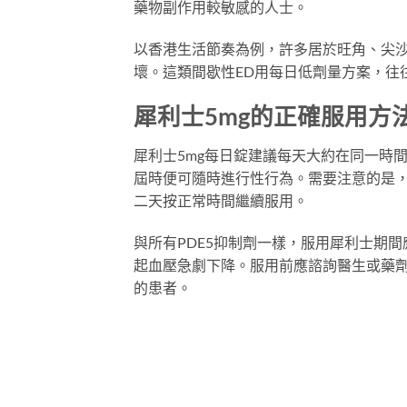
藥物副作用較敏感的人士。
以香港生活節奏為例，許多居於旺角、尖
壞。這類間歇性ED用每日低劑量方案，往
犀利士5mg的正確服用方
犀利士5mg每日錠建議每天大約在同一時
屆時便可隨時進行性行為。需要注意的是
二天按正常時間繼續服用。
與所有PDE5抑制劑一樣，服用犀利士期
起血壓急劇下降。服用前應諮詢醫生或藥劑
的患者。