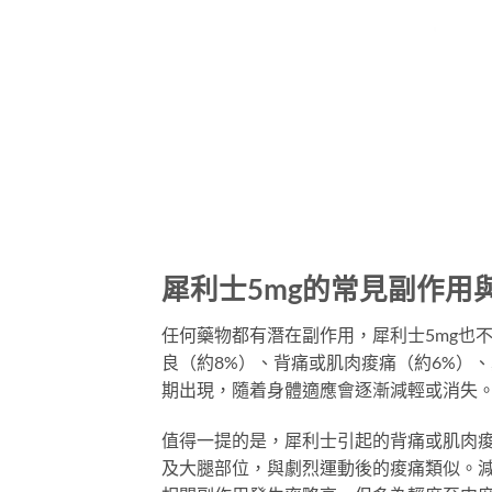
犀利士5mg的常見副作用
任何藥物都有潛在副作用，犀利士5mg也
良（約8%）、背痛或肌肉痠痛（約6%）
期出現，隨着身體適應會逐漸減輕或消失
值得一提的是，犀利士引起的背痛或肌肉痠
及大腿部位，與劇烈運動後的痠痛類似。減