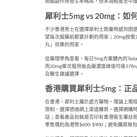
相關副作用發生率略高，但多為輕度至中
犀利士5mg vs 20mg：
不少香港男士在選擇犀利士劑量時感到困惑
望每次服藥前都要計劃的用家；20mg按
丸」效果的用家。
從藥理學角度看，每日5mg方案體內的Tadal
而20mg單次服用後血藥濃度峰值可達378
及醫生建議選擇。
香港購買犀利士5mg：正
在香港，犀利士屬於處方藥物，理論上需
限制，選擇透過網上渠道購買。選擇網購
話；查看產品包裝是否印有香港衛生署註冊
零售價約為港幣$600-$900；避免購買