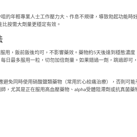
沙咀的年輕專業人士工作壓力大、作息不規律，導致勃起功能時
往比按需大劑量更穩定有效。
法
間服用，飯前飯後均可，不影響藥效。藥物約5天後達到穩態濃度
，每日最多服用一粒，切勿加倍劑量。如果錯過一劑，跳過即可
間應避免同時使用硝酸鹽類藥物（常用於心絞痛治療），否則可能
師，尤其是正在服用高血壓藥物、alpha受體阻滯劑或抗真菌藥