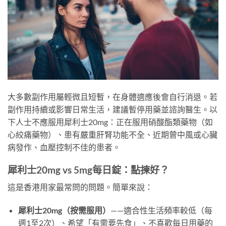
大多數副作用屬輕微且短暫，在身體適應後會自行消退。若
副作用持續或影響日常生活，建議暫停用藥並諮詢醫生。以
下人士不應服用犀利士20mg：正在服用硝酸酯類藥物（如
心絞痛藥物）、患有嚴重肝腎功能不全、近期曾中風或心臟
病發作、血壓控制不佳的患者。
犀利士20mg vs 5mg每日錠：點揀好？
這是香港用家最常問的問題。簡單來說：
犀利士20mg（按需服用）
——適合性生活頻率較低（每
週1至2次）、希望「有需要先食」、不喜歡每日用藥的