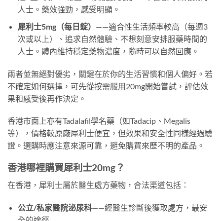
人士。藥效強勁，感受明顯。
犀利士5mg（每日錠）
——適合性生活頻率較高（每週3
次或以上）、追求自然體驗、不想刻意安排服藥時間的
人士。體內維持穩定藥物濃度，隨時可以自然回應。
兩者並無絕對優劣，關鍵在於你的生活習慣和個人偏好。若
不確定如何選擇，可先從按需服用20mg開始嘗試，評估效
果和感受後再作決定。
香港市面上亦有Tadalafil學名藥（如Tadacip、Megalis
等），價格較原廠犀利士便宜，但效果和安全性同樣經過驗
證。選購時應注意來源可靠，避免購買來歷不明的產品。
香港哪裡購買犀利士20mg？
在香港，犀利士屬於醫生處方藥物，合法渠道包括：
公立/私家醫院泌尿科
——經醫生診斷後獲取處方，最安
全的途徑