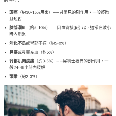
的包括：
頭痛
（約10-15%用家）——最常見的副作用，一般輕微
且短暫
臉部潮紅
（約5-10%）——因血管擴張引起，通常在數小
時內消退
消化不良
或胃部不適（約5-8%）
鼻塞
或鼻竇充血（約5%）
背部肌肉痠痛
（約3-5%）——犀利士獨有的副作用，一
般24-48小時內緩解
頭暈
（約2-3%）