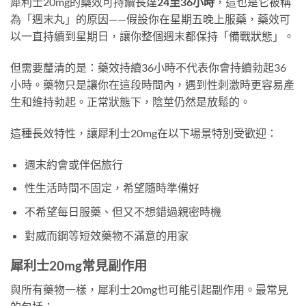
犀利士20mg的藥效可持續長達
24至36小時
，這也是它被稱
為「週末丸」的原因——假設你在星期五晚上服藥，藥效可
以一直持續到星期日，讓你整個週末都保持「備戰狀態」。
但需要釐清的是：藥效持續36小時不代表你會持續勃起36
小時。藥物只是讓你在這段時間內，遇到性刺激時更容易產
生和維持勃起。正常狀態下，陰莖仍然是放鬆的。
這種長效特性，讓犀利士20mg在以下場景特別受歡迎：
週末約會或伴侶旅行
性生活時間不固定，希望隨時準備好
不希望每日服藥、但又不想錯過親密時機
對威而鋼等短效藥物不滿意的用家
犀利士20mg常見副作用
與所有藥物一樣，犀利士20mg也可能引起副作用。最常見