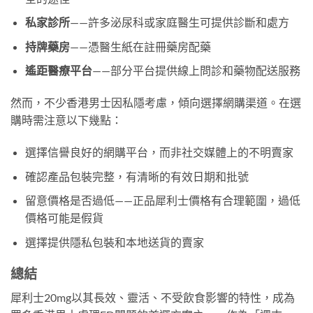
私家診所
——許多泌尿科或家庭醫生可提供診斷和處方
持牌藥房
——憑醫生紙在註冊藥房配藥
遙距醫療平台
——部分平台提供線上問診和藥物配送服務
然而，不少香港男士因私隱考慮，傾向選擇網購渠道。在選
購時需注意以下幾點：
選擇信譽良好的網購平台，而非社交媒體上的不明賣家
確認產品包裝完整，有清晰的有效日期和批號
留意價格是否過低——正品犀利士價格有合理範圍，過低
價格可能是假貨
選擇提供隱私包裝和本地送貨的賣家
總結
犀利士20mg以其長效、靈活、不受飲食影響的特性，成為