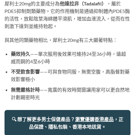
犀利士20mg的主要成分為
他達拉非（Tadalafil）
，屬於
PDE5抑制劑類藥物。它的作用機制是通過抑制體內PDE5酶
的活性，放鬆陰莖海綿體平滑肌，增加血液流入，從而在性
刺激下達到並維持勃起。
與其他同類藥物相比，犀利士20mg有三大顯著特點：
藥效持久
——單次服用後效果可維持24至36小時，遠超
威而鋼的4至6小時
不受飲食影響
——可與食物同服，無需空腹，高脂餐對藥
效影響極小
無需嚴格計時
——寬廣的有效時間窗讓用家可以更自然地
計劃親密時光
🔍 想了解更多男士保健產品？
瀏覽優購香港產品
，正
品保證、隱私包裝、香港本地送貨。