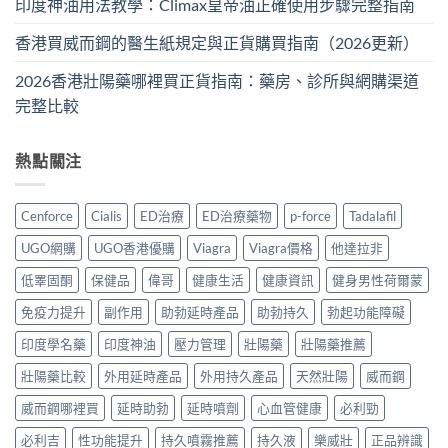
印度神油用法教學：Climax皇帝油正確使用步驟完整指南
香港買威而鋼的醫生紙規定與正貨購買指南（2026更新）
2026香港壯陽藥哪裡買正貨指南：藥房、診所與網購渠道
完整比較
熱點關注
Cenforce
Cialis
ED治療
ED治療藥物
p-force
Tadalafil
UGO網購
UGO香港優購
Viagra
Viagra價格
他達拉非
低睪固酮
保健品
偉哥
健康生活
健康資訊
健身男性荷爾蒙
免疫力提升
副作用
助勃延時產品
助勃持久
勃起功能障礙
印度學名藥
印度神油
壓力管理
壯陽藥
壯陽藥推薦
壯陽藥比較
外用延時產品
外用持久產品
天然壯陽
威而鋼
威而鋼哪裡買
延時助勃
延時噴劑
心血管健康
必利勁
必利吉
性功能提升
持久噴霧推薦
持久液
樂威壯
正品辨識