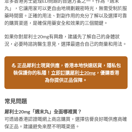
眾多香港男士處理ED問題的首選方案之一。作為「週末
丸」，它讓用家可以更自由地規劃親密時光，無需受制於服
藥時間窗。正確的用法、對副作用的充分了解以及選擇可靠
的購買渠道，是確保用藥安全和效果的三個關鍵。
如果你對犀利士20mg有興趣，建議先了解自己的身體狀
況，必要時諮詢醫生意見，選擇最適合自己的劑量和用法。
💪 正品犀利士現貨供應，香港本地快速送貨，隱私包
裝保護你的私隱！
立即訂購犀利士20mg
，優購香港
為你提供正品保障。
常見問題
犀利士20mg「週末丸」全面哪裡買？
可透過香港認證嘅網上商店購買，選擇信譽良好嘅供應商確
保正品。建議避免來歷不明嘅渠道。