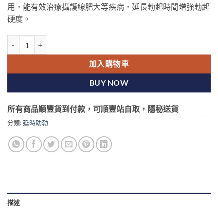
用，能有效治療攝護線肥大等疾病，延長勃起時間增強勃起
硬度。
Vidalista 40 犀利士40mg 學名藥40mg 長達36小時有效 1板/10粒 
加入購物車
BUY NOW
所有商品順豐貨到付款，可順豐站自取，隱秘送貨
分類:
延時助勃
描述