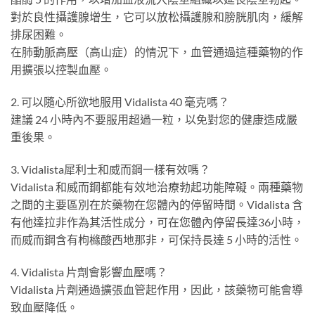
對於良性攝護腺增生，它可以放松攝護腺和膀胱肌肉，緩解
排尿困難。
在肺動脈高壓（高山症）的情況下，血管通過這種藥物的作
用擴張以控製血壓。
2. 可以隨心所欲地服用 Vidalista 40 毫克嗎？
建議 24 小時內不要服用超過一粒，以免對您的健康造成嚴
重後果。
3. Vidalista犀利士和威而鋼一樣有效嗎？
Vidalista 和威而鋼都能有效地治療勃起功能障礙。兩種藥物
之間的主要區別在於藥物在您體內的停留時間。Vidalista 含
有他達拉非作為其活性成分，可在您體內停留長達36小時，
而威而鋼含有枸櫞酸西地那非，可保持長達 5 小時的活性。
4. Vidalista 片劑會影響血壓嗎？
Vidalista 片劑通過擴張血管起作用，因此，該藥物可能會導
致血壓降低。