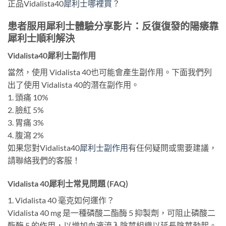
正品Vidalista40
犀利士哪裡買
？
患者服用犀利士體驗分享影片：反復復發的陽痿靠
犀利士順利解決
Vidalista40犀利士副作用
當然，使用 Vidalista 40也可能會產生副作用。下面我們列
出了使用 Vidalista 40的潛在副作用。
1. 頭痛 10%
2. 臉紅 5%
3. 胃痛 3%
4. 腹瀉 2%
如果您對Vidalista40
犀利士副作用
有任何疑問或需要建議，
請聯絡我們的客服！
Vidalista 40犀利士常見問題 (FAQ)
1. Vidalista 40 毫克如何運作？
Vidalista 40 mg 是一種磷酸二酯酶 5 抑製劑，可阻止磷酸二
酯酶 5 的作用，以增加血液流入陰莖組織以延長陰莖勃起。