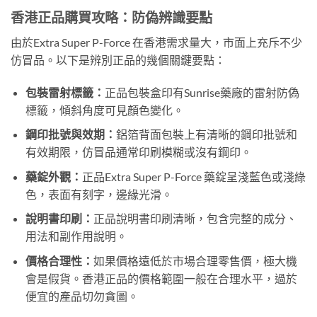
香港正品購買攻略：防偽辨識要點
由於Extra Super P-Force 在香港需求量大，市面上充斥不少
仿冒品。以下是辨別正品的幾個關鍵要點：
包裝雷射標籤：
正品包裝盒印有Sunrise藥廠的雷射防偽
標籤，傾斜角度可見顏色變化。
鋼印批號與效期：
鋁箔背面包裝上有清晰的鋼印批號和
有效期限，仿冒品通常印刷模糊或沒有鋼印。
藥錠外觀：
正品Extra Super P-Force 藥錠呈淺藍色或淺綠
色，表面有刻字，邊緣光滑。
說明書印刷：
正品說明書印刷清晰，包含完整的成分、
用法和副作用說明。
價格合理性：
如果價格遠低於市場合理零售價，極大機
會是假貨。香港正品的價格範圍一般在合理水平，過於
便宜的產品切勿貪圖。