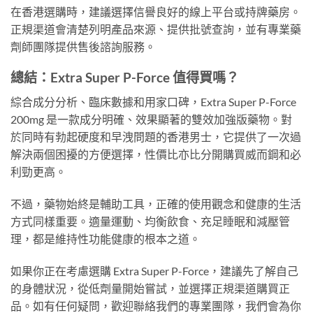
在香港選購時，建議選擇信譽良好的線上平台或持牌藥房。
正規渠道會清楚列明產品來源、提供批號查詢，並有專業藥
劑師團隊提供售後諮詢服務。
總結：Extra Super P-Force 值得買嗎？
綜合成分分析、臨床數據和用家口碑，Extra Super P-Force
200mg 是一款成分明確、效果顯著的雙效加強版藥物。對
於同時有勃起硬度和早洩問題的香港男士，它提供了一次過
解決兩個困擾的方便選擇，性價比亦比分開購買威而鋼和必
利勁更高。
不過，藥物始終是輔助工具，正確的使用觀念和健康的生活
方式同樣重要。適量運動、均衡飲食、充足睡眠和減壓管
理，都是維持性功能健康的根本之道。
如果你正在考慮選購 Extra Super P-Force，建議先了解自己
的身體狀況，從低劑量開始嘗試，並選擇正規渠道購買正
品。如有任何疑問，歡迎聯絡我們的專業團隊，我們會為你