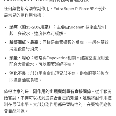
任何藥物都有潛在副作用，Extra Super P-Force 並不例外。
最常見的副作用包括：
頭痛（約15-20%用家）：
主要由Sildenafil擴張血管引
起。多飲水、適度休息可緩解。
臉部潮紅、鼻塞：
同樣是血管擴張的反應，一般在藥效
消退後自行消失。
頭暈、噁心：
較常與Dapoxetine相關。建議空腹服用並
配合大量飲水，可以顯著減輕不適。
消化不良：
部分用家會出現胃部不適，避免服藥前後立
即進食油膩食物。
值得注意的是，
副作用的出現與劑量有直接關係
。從半顆開
始嘗試，不僅可以找到最適合自己的劑量，還能將副作用控
制在最低水平。大部分副作用都是暫時性的，在藥物代謝後
會自然消退。