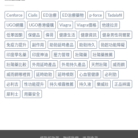
Cenforce
Cialis
ED治療
ED治療藥物
p-force
Tadalafil
UGO網購
UGO香港優購
Viagra
Viagra價格
他達拉非
低睪固酮
保健品
偉哥
健康生活
健康資訊
健身男性荷爾蒙
免疫力提升
副作用
助勃延時產品
助勃持久
勃起功能障礙
印度學名藥
印度神油
壓力管理
壯陽藥
壯陽藥推薦
壯陽藥比較
外用延時產品
外用持久產品
天然壯陽
威而鋼
威而鋼哪裡買
延時助勃
延時噴劑
心血管健康
必利勁
必利吉
性功能提升
持久噴霧推薦
持久液
樂威壯
正品辨識
犀利士
用藥安全