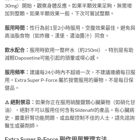
30mg）開始，觀察身體反應。如果半顆效果足夠，無需增
加到整顆。如果半顆效果一般，下次可嘗試整顆。
服用時間：
性行為前1至2小時服用，空腹效果最佳。避免與
高油脂食物（如炸雞、漢堡、濃油醬汁）同食。
飲水配合：
服用時飲用一整杯水（約250ml），特別是有助
減輕Dapoxetine可能引起的頭暈或噁心感。
服用頻率：
建議每24小時內不超過一次，不建議連續每日服
用。Extra Super P-Force 屬於按需服用的藥物，不是每日保
健品。
⚠️ 絕對禁忌：
如果你正在服用硝酸鹽類心臟藥物（如硝化甘
油），絕對不可以服用任何含有Sildenafil的產品。有心臟病
史、嚴重肝腎功能問題、或血壓控制不佳的人士，請先諮詢
醫生或藥劑師。
Extra Super P-Force 副作用與管理方法