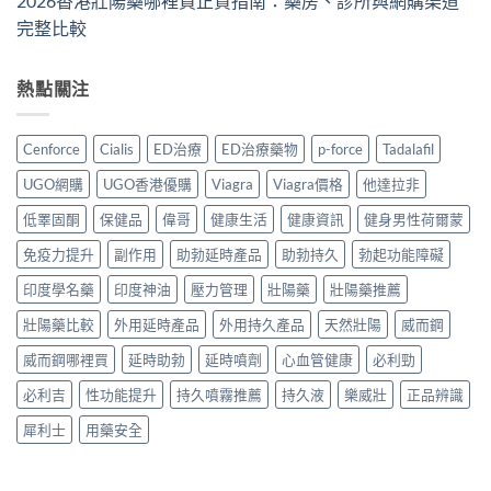
2026香港壯陽藥哪裡買正貨指南：藥房、診所與網購渠道
完整比較
熱點關注
Cenforce
Cialis
ED治療
ED治療藥物
p-force
Tadalafil
UGO網購
UGO香港優購
Viagra
Viagra價格
他達拉非
低睪固酮
保健品
偉哥
健康生活
健康資訊
健身男性荷爾蒙
免疫力提升
副作用
助勃延時產品
助勃持久
勃起功能障礙
印度學名藥
印度神油
壓力管理
壯陽藥
壯陽藥推薦
壯陽藥比較
外用延時產品
外用持久產品
天然壯陽
威而鋼
威而鋼哪裡買
延時助勃
延時噴劑
心血管健康
必利勁
必利吉
性功能提升
持久噴霧推薦
持久液
樂威壯
正品辨識
犀利士
用藥安全