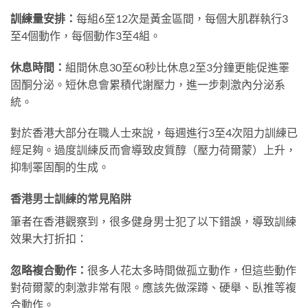
訓練量安排：
每組6至12次是黃金區間，每個大肌群執行3
至4個動作，每個動作3至4組。
休息時間：
組間休息30至60秒比休息2至3分鐘更能促進睪
固酮分泌。短休息會累積代謝壓力，進一步刺激內分泌系
統。
對於香港大部分在職人士來說，每週進行3至4次阻力訓練已
經足夠。過度訓練反而會導致皮質醇（壓力荷爾蒙）上升，
抑制睪固酮的生成。
香港男士訓練的常見陷阱
筆者在香港觀察到，很多健身男士犯了以下錯誤，導致訓練
效果大打折扣：
忽略複合動作：
很多人花太多時間做孤立動作，但這些動作
對荷爾蒙的刺激非常有限。應該先做深蹲、硬舉、臥推等複
合動作。