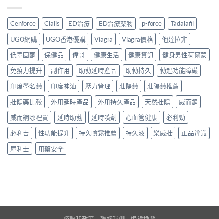
Cenforce
Cialis
ED治療
ED治療藥物
p-force
Tadalafil
UGO網購
UGO香港優購
Viagra
Viagra價格
他達拉非
低睪固酮
保健品
偉哥
健康生活
健康資訊
健身男性荷爾蒙
免疫力提升
副作用
助勃延時產品
助勃持久
勃起功能障礙
印度學名藥
印度神油
壓力管理
壯陽藥
壯陽藥推薦
壯陽藥比較
外用延時產品
外用持久產品
天然壯陽
威而鋼
威而鋼哪裡買
延時助勃
延時噴劑
心血管健康
必利勁
必利吉
性功能提升
持久噴霧推薦
持久液
樂威壯
正品辨識
犀利士
用藥安全
條款和政策
聯絡我們
退貨換貨