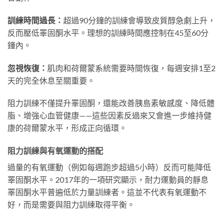
訓練時間過長：
超過90分鐘的訓練會導致皮質醇急劇上升，
反而壓低睪固酮水平。理想的訓練時間應控制在45至60分
鐘內。
忽視恢復：
肌肉和荷爾蒙系統需要時間恢復，每週安排1至2
天的完全休息至關重要。
阻力訓練不僅提升睪固酮，還能改善胰島素敏感度、降低體
脂、增強心血管健康——這些因素反過來又會進一步維持健
康的荷爾蒙水平，形成正向循環。
阻力訓練與有氧運動的搭配
過量的有氧運動（例如每週跑步超過5小時）反而可能降低
睪固酮水平。2017年的一項研究顯示，耐力運動員的靜息
睪固酮水平普遍低於力量訓練者。這並不代表有氧運動不
好，而是需要與阻力訓練取得平衡。