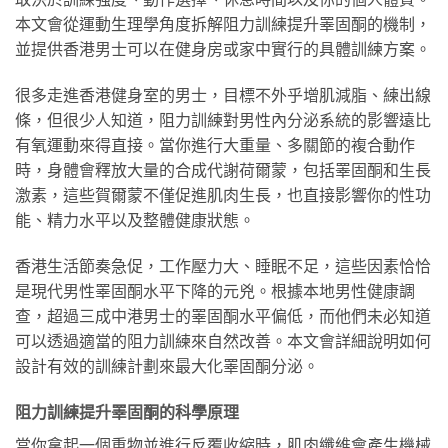
本文會從運動生理學角度拆解阻力訓練提升睪固酮的機制，
並提供香港男士可以在健身房或家中實行的具體訓練方案。
很多走進香港健身室的男士，目標不外乎增肌減脂、練出線
條，但很少人知道，阻力訓練對男性內分泌系統的影響遠比
有氧運動來得直接。當你進行大重量、多關節的複合動作
時，身體會釋放大量的合成代謝荷爾蒙，包括睪固酮和生長
激素，這些賀爾蒙不僅促進肌肉生長，也直接影響你的性功
能、精力水平以及整體健康狀態。
香港生活節奏急促，工作壓力大、睡眠不足，這些因素恰恰
是現代男性睪固酮水平下降的元兇。根據本地男性健康調
查，超過三成中港男士的睪固酮水平偏低，而他們未必知道
可以透過適當的阻力訓練來自然改善。本文會詳細說明如何
設計有效的訓練計劃來最大化睪固酮分泌。
阻力訓練提升睪固酮的科學原理
當你拿起一個重物並進行反覆收縮時，肌肉纖維會產生機械