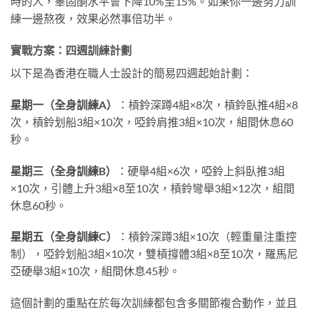
時的人，睪固酮水平會下降10%至15%。如果你一邊努力訓
練一邊熬夜，效果必然事倍功半。
實戰方案：四週訓練計劃
以下是為香港在職人士設計的簡易四週起始計劃：
星期一（全身訓練A）
：槓鈴深蹲4組×8次，槓鈴臥推4組×8
次，槓鈴划船3組×10次，啞鈴肩推3組×10次，組間休息60
秒。
星期三（全身訓練B）
：硬舉4組×6次，啞鈴上斜臥推3組
×10次，引體上升3組×8至10次，槓鈴彎舉3組×12次，組間
休息60秒。
星期五（全身訓練C）
：槓鈴深蹲3組×10次（輕重量注重控
制），啞鈴划船3組×10次，雙槓撐體3組×8至10次，羅馬尼
亞硬舉3組×10次，組間休息45秒。
這個計劃的重點在於每次訓練都包含多關節複合動作，並且