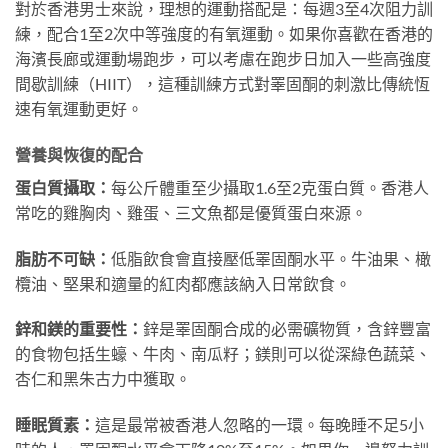
對於香港男士來說，理想的運動搭配是：每週3至4次阻力訓
練，配合1至2次中等強度的有氧運動。如果你喜歡在香港的
海濱長廊或運動場跑步，可以考慮在跑步日加入一些高強度
間歇訓練（HIIT），這種訓練方式對睪固酮的刺激比傳統恆
速有氧運動更好。
營養與恢復的配合
蛋白質攝取：
每公斤體重至少攝取1.6至2克蛋白質。香港人
常吃的雞胸肉、雞蛋、三文魚都是優質蛋白來源。
脂肪不可缺：
低脂飲食會直接壓低睪固酮水平。牛油果、橄
欖油、堅果和適量的紅肉都應該納入日常飲食。
鋅和鎂的重要性：
鋅是睪固酮合成的必需礦物質，含鋅豐富
的食物包括生蠔、牛肉、南瓜籽；鎂則可以從深綠色蔬菜、
杏仁和黑朱古力中獲取。
睡眠質素：
這是最常被香港人忽略的一環。每晚睡不足5小