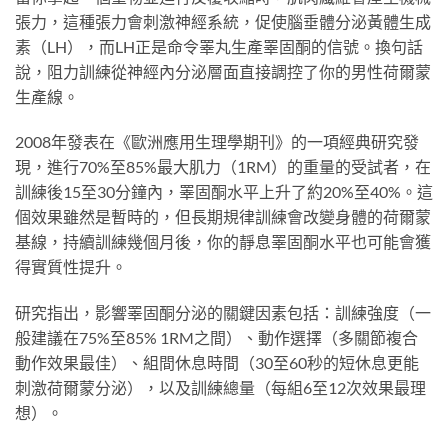
張力，這種張力會刺激神經系統，促使腦垂體分泌黃體生成
素（LH），而LH正是命令睪丸生產睪固酮的信號。換句話
說，阻力訓練從神經內分泌層面直接調控了你的男性荷爾蒙
生產線。
2008年發表在《歐洲應用生理學期刊》的一項經典研究發
現，進行70%至85%最大肌力（1RM）的重量的受試者，在
訓練後15至30分鐘內，睪固酮水平上升了約20%至40%。這
個效果雖然是暫時的，但長期規律訓練會改變身體的荷爾蒙
基線，持續訓練幾個月後，你的靜息睪固酮水平也可能會獲
得實質性提升。
研究指出，影響睪固酮分泌的關鍵因素包括：訓練強度（一
般建議在75%至85% 1RM之間）、動作選擇（多關節複合
動作效果最佳）、組間休息時間（30至60秒的短休息更能
刺激荷爾蒙分泌），以及訓練總量（每組6至12次效果最理
想）。