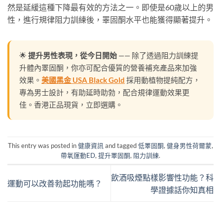
然是延緩這種下降最有效的方法之一。即使是60歲以上的男
性，進行規律阻力訓練後，睪固酮水平也能獲得顯著提升。
🌟
提升男性表現，從今日開始
—— 除了透過阻力訓練提
升體內睪固酮，你亦可配合優質的營養補充產品來加強
效果。
美國黑金 USA Black Gold
採用動植物提純配方，
專為男士設計，有助延時助勃，配合規律運動效果更
佳。香港正品現貨，立即選購。
This entry was posted in
健康資訊
and tagged
低睪固酮
,
健身男性荷爾蒙
,
帶氧運動ED
,
提升睪固酮
,
阻力訓練
.
飲酒吸煙點樣影響性功能？科
運動可以改善勃起功能嗎？
學證據話你知真相