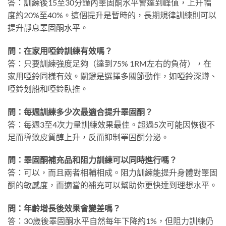
答：訓練後15至30分鐘內睪固酮水平會達到峰值，上升幅
度約20%至40%。這個提升是暫時的，長期規律訓練則可以
提升靜息睪固酮水平。
問：在家用啞鈴訓練有效嗎？
答：只要訓練強度足夠（達到75% 1RM左右的負荷），在
家用啞鈴同樣有效。關鍵是選擇多關節動作，如啞鈴深蹲、
啞鈴划船和啞鈴臥推。
問：每週訓練多少次最適合提升睪固酮？
答：每週3至4次力量訓練效果最佳。超過5次可能因恢復不
足而導致皮質醇上升，反而抑制睪固酮分泌。
問：睪固酮補充品和阻力訓練可以同時進行嗎？
答：可以，而且兩者相輔相成。阻力訓練能提升身體對睪固
酮的敏感度，而適當的補充可以幫助你更快達到理想水平。
問：年齡增長後效果會變差嗎？
答：30歲後睪固酮水平自然每年下降約1%，但阻力訓練仍