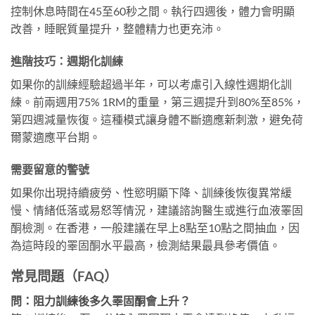
控制休息時間在45至60秒之間。執行四週後，體力會明顯
改善，睡眠質量提升，整體精力也更充沛。
進階技巧：週期化訓練
如果你的訓練經驗超過半年，可以考慮引入線性週期化訓
練。前兩週用75% 1RM的重量，第三週提升到80%至85%，
第四週減量恢復。這種模式讓身體不斷適應新刺激，避免荷
爾蒙適應平台期。
需要留意的警號
如果你出現持續疲勞、性慾明顯下降、訓練後恢復異常緩
慢、情緒低落或易怒等情況，建議諮詢醫生或進行血液睪固
酮檢測。在香港，一般建議在早上8點至10點之間抽血，因
為這時段的睪固酮水平最高，檢測結果最具參考價值。
常見問題（FAQ）
問：阻力訓練後多久睪固酮會上升？