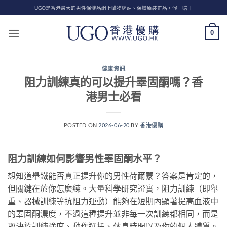
Skip
UGO是香港最大的男性保健品網上購物網站、保證原裝正品，假一賠十
to
content
0
健康資訊
阻力訓練真的可以提升睪固酮嗎？香
港男士必看
POSTED ON
2026-06-20
BY
香港優購
阻力訓練如何影響男性睪固酮水平？
想知道舉鐵能否真正提升你的男性荷爾蒙？答案是肯定的，
但關鍵在於你怎麼練。大量科學研究證實，阻力訓練（即舉
重、器械訓練等抗阻力運動）能夠在短期內顯著提高血液中
的睪固酮濃度，不過這種提升並非每一次訓練都相同，而是
取決於訓練強度、動作選擇、休息時間以及你的個人體質。