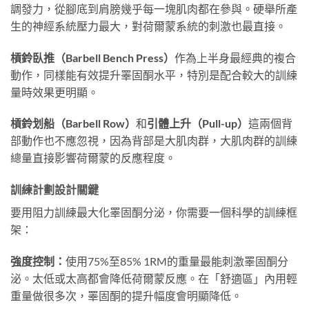
調發力，從腳底到肩膀幾乎每一塊肌肉都在參與。硬舉所產
生的神經系統壓力最大，對荷爾蒙系統的刺激也最直接。
槓鈴臥推（Barbell Bench Press）
作為上半身最經典的複合
動作，同樣能有效提升睪固酮水平，特別是配合較大的訓練
量時效果更明顯。
槓鈴划船（Barbell Row）
和
引體上升（Pull-up）
這兩個背
部動作也不應忽視，因為背部是大肌肉群，大肌肉群的訓練
總量直接影響荷爾蒙的反應程度。
訓練計劃設計關鍵
要用阻力訓練最大化睪固酮分泌，你需要一個科學的訓練框
架：
強度控制：
使用75%至85% 1RM的重量最能刺激睪固酮分
泌。太低或太高都會降低荷爾蒙反應。在「舒適區」內用輕
重量做很多次，睪固酮的提升幅度會明顯降低。