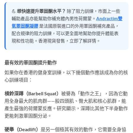
💪
想快速提升睪固酮水平？
除了阻力訓練，市面上一些
輔助產品亦能幫助你補充體內男性荷爾蒙。
Andractim雙
氫睪固酮凝膠
是法國原裝進口的外用睪固酮補充產品，
配合規律的阻力訓練，可以更全面地幫助你提升體能表
現和性功能。香港現貨發售，立即了解詳情。
最有效的睪固酮提升動作
如果你在香港的健身室訓練，以下幾個動作應該成為你的核
心訓練項目：
槓鈴深蹲（Barbell Squat）
被譽為「動作之王」，因為它動
用全身最大的肌肉群——股四頭肌、臀大肌和核心肌群，能
產生最強的荷爾蒙反應。研究顯示，深蹲比其他下半身動作
更能刺激睪固酮分泌。
硬舉（Deadlift）
是另一個極其有效的動作，它需要全身協