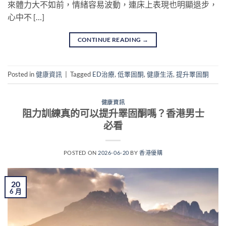
來體力大不如前，情緒容易波動，連床上表現也明顯退步，
心中不 […]
CONTINUE READING
→
Posted in
健康資訊
|
Tagged
ED治療
,
低睪固酮
,
健康生活
,
提升睪固酮
健康資訊
阻力訓練真的可以提升睪固酮嗎？香港男士
必看
POSTED ON
2026-06-20
BY
香港優購
20
6 月