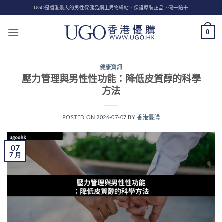
Skip
UGO是香港最大的男性保健品網上購物網站、保證原裝正品，假一賠十
to
content
0
健康資訊
壓力管理與男性性功能：降低皮質醇的科學
方法
POSTED ON
2026-07-07
BY
香港優購
07
7 月